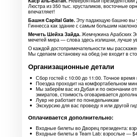
Каср аль-Ватан.
Невероятный президентский д
Люстра из 350 тыс. хрусталиков, восточные о
впечатляет!
Башня Capital Gate.
Эту падающую башню вы у
Гиннесса как здание с самым большим наклоно
Мечеть Шейха Зайда.
Жемчужина Арабских Эм
мечетей мира — слова здесь излишни, лучше у
О каждой достопримечательности мы расскаже
Мы сделаем остановку на обед (не входит в сто
Организационные детали
Сбор гостей с 10:00 до 11:00. Точное врем
Поездка проходит на комфортабельном минив
Мы заберём вас из Дубая и по окончании о
эмиратов, стоимость оговаривается дополн
Лувр не работает по понедельникам
Экскурсию для вас проведу я или другой ги
Оплачивается дополнительно:
Входные билеты во Дворец президента: взро
Входные билеты в Team Lab: взрослые — $41 