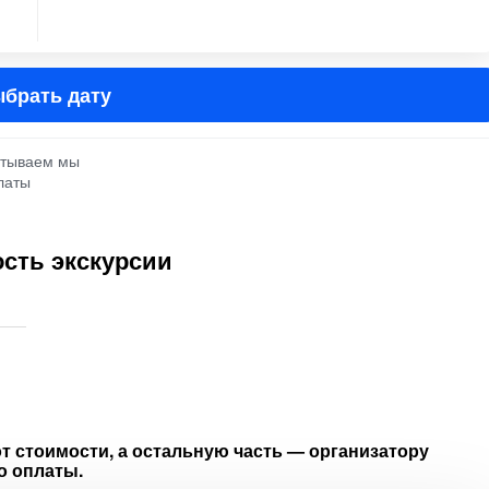
брать дату
атываем мы
латы
сть экскурсии
т стоимости, а остальную часть — организатору
о оплаты.