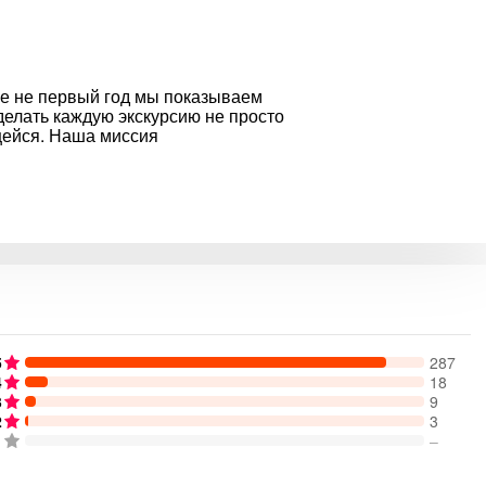
е не первый год мы показываем
делать каждую экскурсию не просто
ейся. Наша миссия
5
287
4
18
3
9
2
3
1
–