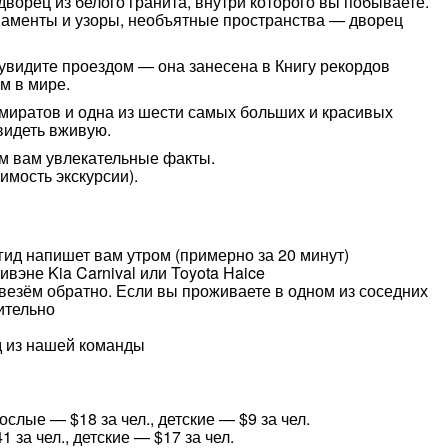
ворец из белого гранита, внутри которого вы побываете.
рнаменты и узоры, необъятные пространства — дворец
видите проездом — она занесена в Книгу рекордов
м в мире.
иратов и одна из шести самых больших и красивых
видеть вживую.
м вам увлекательные факты.
имость экскурсии).
я гид напишет вам утром (примерно за 20 минут)
эне Kia Carnival или Toyota Haice
твезём обратно. Если вы проживаете в одном из соседних
ительно
д из нашей команды
слые — $18 за чел., детские — $9 за чел.
за чел., детские — $17 за чел.