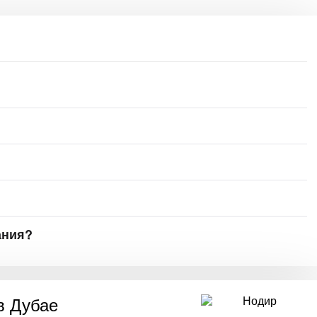
ания?
в Дубае