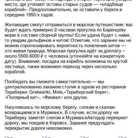
место, где утопают остовы старых судов — «кладбище
кораблей». Предположительно, их оставили у берега в
середине 1950-х годов.
Желающие смогут отправиться в морское путешествие: вас
будет ждать примерно 2-часовая прогулка по Баренцеву
морю в составе сборной группы! Если удача будет с нами,
то увидим дельфинов и китов! Отметим, что заранее мы не
можем спрогнозировать вероятность появления китов —
это живая природа. Морская прогулка идёт за доплату –
около 5500-6000 ₽ с человека (уточняйте на конкретную
дату). Внимание: посадка на корабль возможна по крутой
лестнице, также возможен переход через несколько
кораблей.
Пообедать вы сможете самостоятельно — мы
централизованно закажем столик в одном из ресторанов
Териберки: Grebeshki, Mole,«Териберский берег»,
«Полярный кит», «Финвал» или других.
Нагулявшись по морскому берегу, сопкам и скалам
возвращаемся в Мурманск. В случае, если дорогу на
Териберку заметёт снегом и МурманскАвтодор перекроет
дорогу, мы поедем в Кировск. Заранее предугадать
перекрытие дороги невозможно.