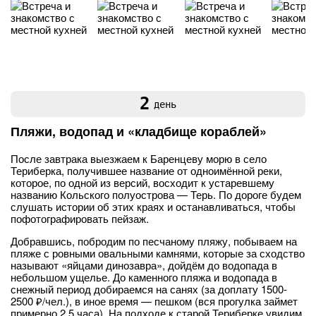
2
день
Пляжи, водопад и «кладбище кораблей»
После завтрака выезжаем к Баренцеву морю в село
Териберка, получившее название от одноимённой реки,
которое, по одной из версий, восходит к устаревшему
названию Кольского полуострова — Терь. По дороге будем
слушать истории об этих краях и останавливаться, чтобы
пофотографировать пейзаж.
Добравшись, побродим по песчаному пляжу, побываем на
пляже с ровными овальными камнями, которые за сходство
называют «яйцами динозавра», дойдём до водопада в
небольшом ущелье. До каменного пляжа и водопада в
снежный период добираемся на санях (за доплату 1500-
2500 ₽/чел.), в иное время — пешком (вся прогулка займет
примерно 2,5 часа). На подходе к старой Териберке увидим