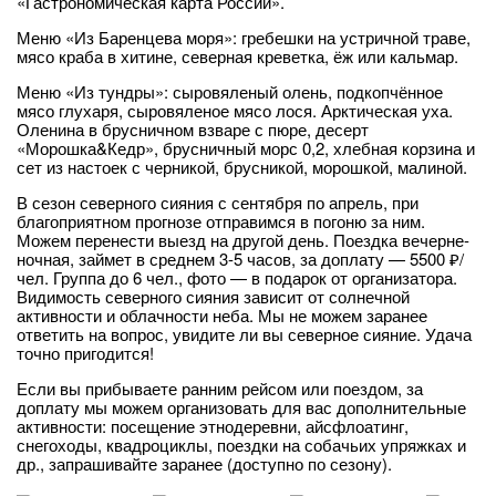
«Гастрономическая карта России».
Меню «Из Баренцева моря»: гребешки на устричной траве,
мясо краба в хитине, северная креветка, ёж или кальмар.
Меню «Из тундры»: сыровяленый олень, подкопчённое
мясо глухаря, сыровяленое мясо лося. Арктическая уха.
Оленина в брусничном взваре с пюре, десерт
«Морошка&Кедр», брусничный морс 0,2, хлебная корзина и
сет из настоек с черникой, брусникой, морошкой, малиной.
В сезон северного сияния с сентября по апрель, при
благоприятном прогнозе отправимся в погоню за ним.
Можем перенести выезд на другой день. Поездка вечерне-
ночная, займет в среднем 3-5 часов, за доплату — 5500 ₽/
чел. Группа до 6 чел., фото — в подарок от организатора.
Видимость северного сияния зависит от солнечной
активности и облачности неба. Мы не можем заранее
ответить на вопрос, увидите ли вы северное сияние. Удача
точно пригодится!
Если вы прибываете ранним рейсом или поездом, за
доплату мы можем организовать для вас дополнительные
активности: посещение этнодеревни, айсфлоатинг,
снегоходы, квадроциклы, поездки на собачьих упряжках и
др., запрашивайте заранее (доступно по сезону).