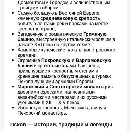
Довмонтовым Городом и величественным
Троицким собором;
Самую большую в Восточной Европе
каменную
средневековую крепость
,
обвитую лентами рек и парками на месте
крепостных рвов;
Загадочную и романтическую
Гремячую
башню
, выстроенную итальянским зодчим в
начале XVI века на крутом холме;
Каменные купеческие палаты допетровского
времени;
Огромные
Покровскую и Варламовскую
башни
и крохотные храмы-близнецы,
прильнувшие к крепостным стенам и
хранящие память о безуспешных штурмах
Пскова лучшими армиями Европы;
Мирожский и Снетогорский монастыри
с
древними фресками, написанными
византийскими мастерами и их русскими
учениками в XII — XIV веках;
Изборскую крепость, Мальскую долину и
Печорский монастырь.
Псков — истории, традиции и легенды