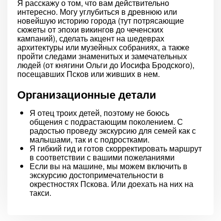
Я расскажу о том, что вам действительно
интересно. Могу углубиться в древнюю или
новейшую историю города (тут потрясающие
сюжеты от эпохи викингов до чеченских
кампаний), сделать акцент на шедеврах
архитектуры или музейных собраниях, а также
пройти следами знаменитых и замечательных
людей (от княгини Ольги до Иосифа Бродского),
посещавших Псков или живших в нем.
Организационные детали
Я отец троих детей, поэтому не боюсь
общения с подрастающим поколением. С
радостью проведу экскурсию для семей как с
малышами, так и с подростками.
Я гибкий гид и готов скорректировать маршрут
в соответствии с вашими пожеланиями
Если вы на машине, мы можем включить в
экскурсию достопримечательности в
окрестностях Пскова. Или доехать на них на
такси.