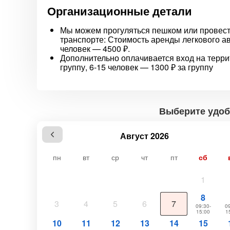
Организационные детали
Мы можем прогуляться пешком или провест
транспорте: Стоимость аренды легкового ав
человек — 4500 ₽.
Дополнительно оплачивается вход на террит
группу, 6-15 человек — 1300 ₽ за группу
Выберите удоб
Август 2026
пн
вт
ср
чт
пт
сб
1
8
3
4
5
6
7
09:30-
09
15:00
1
10
11
12
13
14
15