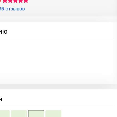
9
35 отзывов
сию
я