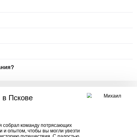
ания?
 в Пскове
емя собрал команду потрясающих
и и опытом, чтобы вы могли увезти
 историю путешествия. С радостью