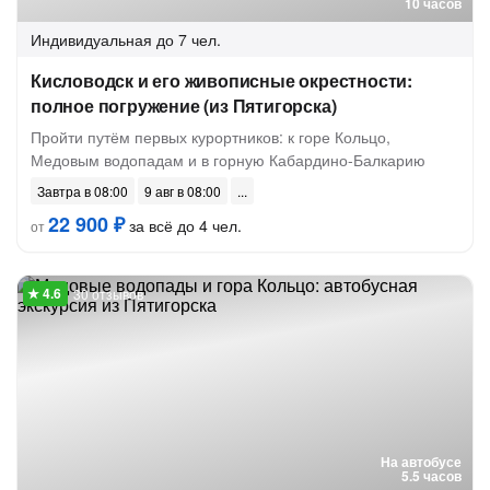
10 часов
Индивидуальная
до 7 чел.
Кисловодск и его живописные окрестности:
полное погружение (из Пятигорска)
Пройти путём первых курортников: к горе Кольцо,
Медовым водопадам и в горную Кабардино-Балкарию
Завтра в 08:00
9 авг в 08:00
22 900 ₽
за всё до 4 чел.
от
30 отзывов
На автобусе
5.5 часов