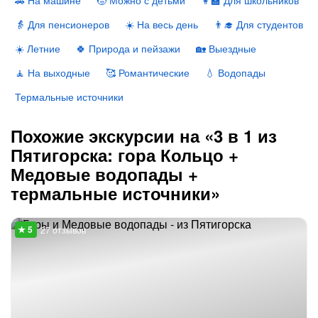
🚗 На машине
🧒 Можно с детьми
👩‍🏫 Для школьников
👵 Для пенсионеров
☀️ На весь день
👨‍🎓 Для студентов
☀️ Летние
🍀 Природа и пейзажи
🏡 Выездные
🧘 На выходные
🥰 Романтические
💧 Водопады
Термальные источники
Похожие экскурсии на «3 в 1 из
Пятигорска: гора Кольцо +
Медовые водопады +
термальные источники»
27 отзывов