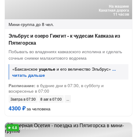
На машине
Канатная дорога
11 часов
Мини-группа
до 8 чел.
Эльбрус и озеро Гижгит - к чудесам Кавказа из
Пятигорска
Побывать во владениях кавказского исполина и сделать
сочные снимки малахитового водоема
«Баксанское
ущелье
и его величество Эльбрус»
Расписание:
в будние дни в 07:30, в субботу и
воскресенье в 07:00
Завтра в 07:30
8 авг в 07:00
4300 ₽
за человека
84 отзыва