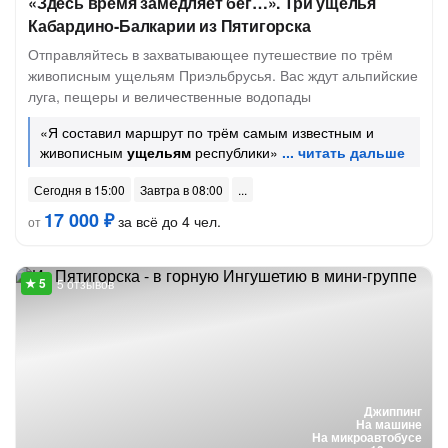
«Здесь время замедляет бег…». Три ущелья
Кабардино-Балкарии из Пятигорска
Отправляйтесь в захватывающее путешествие по трём
живописным ущельям Приэльбрусья. Вас ждут альпийские
луга, пещеры и величественные водопады
«Я составил маршрут по трём самым известным и
живописным
ущельям
республики»
Сегодня в 15:00
Завтра в 08:00
17 000 ₽
за всё до 4 чел.
от
5 отзывов
Джиппинг
На машине
На микроавтобусе