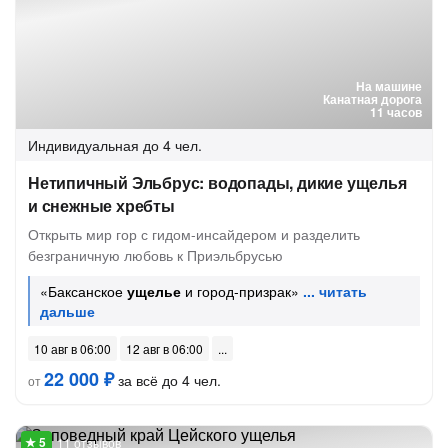
На машине
Канатная дорога
11 часов
Индивидуальная
до 4 чел.
Нетипичный Эльбрус: водопады, дикие ущелья
и снежные хребты
Открыть мир гор с гидом-инсайдером и разделить
безграничную любовь к Приэльбрусью
«Баксанское
ущелье
и город-призрак»
10 авг в 06:00
12 авг в 06:00
22 000 ₽
за всё до 4 чел.
от
11 отзывов