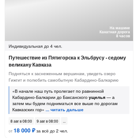
На машине
Канатная дорога
8 часов
Индивидуальная
до 4 чел.
Путешествие из Пятигорска к Эльбрусу - седому
великану Кавказа
Подняться к заснеженным вершинам, увидеть озеро
Гижгит и полюбить самобытную Кабардино-Балкарию
«В начале наш путь пролегает по равнинной
Кабардино-Балкарии до Баксанского
ущелья
— а
затем мы будем подниматься все выше по дорогам
Кавказских гор»
8 авг в 08:00
9 авг в 08:00
18 000 ₽
за всё до 2 чел.
от