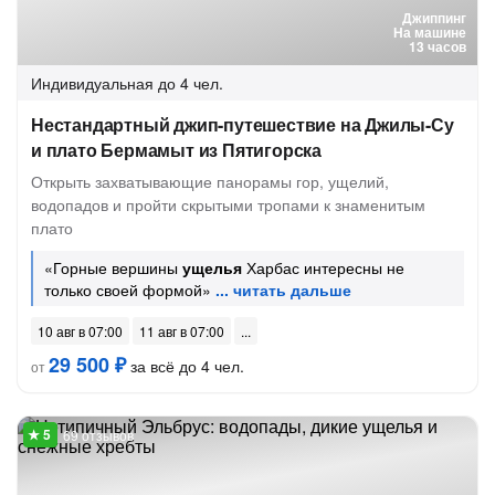
Джиппинг
На машине
13 часов
Индивидуальная
до 4 чел.
Нестандартный джип-путешествие на Джилы-Су
и плато Бермамыт из Пятигорска
Открыть захватывающие панорамы гор, ущелий,
водопадов и пройти скрытыми тропами к знаменитым
плато
«Горные вершины
ущелья
Харбас интересны не
только своей формой»
10 авг в 07:00
11 авг в 07:00
29 500 ₽
за всё до 4 чел.
от
69 отзывов