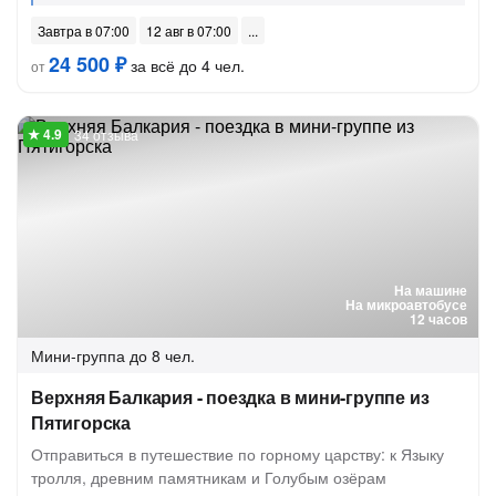
Завтра в 07:00
12 авг в 07:00
24 500 ₽
за всё до 4 чел.
от
34 отзыва
На машине
На микроавтобусе
12 часов
Мини-группа
до 8 чел.
Верхняя Балкария - поездка в мини-группе из
Пятигорска
Отправиться в путешествие по горному царству: к Языку
тролля, древним памятникам и Голубым озёрам