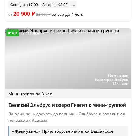
Сегодня в 17:00
Завтра в 08:00
20 900 ₽
за всё до 4 чел.
от
22 000 ₽
79 отзывов
На машине
На микроавтобусе
12 часов
Мини-группа
до 8 чел.
Великий Эльбрус и озеро Гижгит с мини-группой
За один день доехать до вершины Эльбруса и зарядиться
пейзажами Кавказа
«Жемчужиной Приэльбрусья является Баксанское