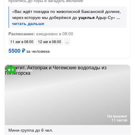
пройтись до горы и загадать желание
«Вас ждёт поездка по живописной Баксанской долине,
через которую мы доберёмся до
ущелья
Адыр-Су»
Расписание:
ежедневно в 08:00
11 авг в 08:00
12 авг в 08:00
5500 ₽
за человека
3 отзыва
На машине
11 часов
Мини-группа
до 6 чел.