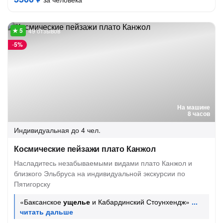
49 отзывов
-
5%
На машине
8 часов
Индивидуальная
до 4 чел.
Космические пейзажи плато Канжол
Насладитесь незабываемыми видами плато Канжол и
близкого Эльбруса на индивидуальной экскурсии по
Пятигорску
«Баксанское
ущелье
и Кабардинский Стоунхендж»