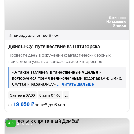
Джиппинг
На машине
8 часов
Индивидуальная
до 6 чел.
Джилы-Су: путешествие из Пятигорска
Провести день в окружении фантастических горных
пейзажей и узнать о Кавказе самое интересное
«А также заглянем в таинственные
ущелья
и
полюбуемся тремя великолепными водопадами: Эмир,
Султан и Каракая-Су»
Завтра в 07:00
8 авг в 07:00
19 050 ₽
за всё до 6 чел.
от
21 отзыв