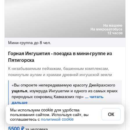
На машине
На микроавтобусе
12 часов
Мини-группа
до 8 чел.
Горная Ингушетия - поездка в мини-группе из
Пятигорска
К незабываемым пейзажам, башенным комплексам,
покинутым аулам и храмам древней ингушской земли
«Вы откроете непередаваемую красоту Джейрахского
ущелья
, изумруда Ингушетии и одного из самых ярких
природных сокровищ Кавказских гор»
Мы используем cookie для удобства
Расписание:
ежедневно в 06:45 и 07:00
ОК
пользования сайтом. Используя сайт, вы
соглашаетесь с
политикой cookie
Завтра в 06:45
8 авг в 06:45
5500 ₽
за человека