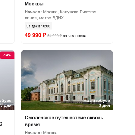
Москвы
Начало:
Москва, Калужско-Рижская
линия, метро ВДНХ
31 дек в 10:00
49 990 ₽
за человека
54 000 ₽
-
14%
обусе
На автобусе
3 дня
3 дня
Смоленское путешествие сквозь
й
время
Начало:
Москва