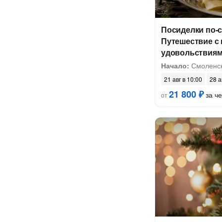
Посиделки по-
Путешествие с
удовольствия
Начало:
Смоленс
21 авг в 10:00
28 а
21 800 ₽
за ч
от