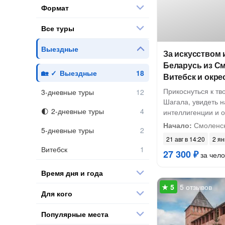
Формат
Все туры
Выездные
За искусством 
Беларусь из См
Выездные
Витебск и окре
Прикоснуться к тв
3-дневные туры
Шагала, увидеть н
2-дневные туры
интеллигенции и 
Начало:
Смоленск,
5-дневные туры
21 авг в 14:20
2 ян
Витебск
27 300 ₽
за чело
Время дня и года
5 отзывов
Для кого
Популярные места