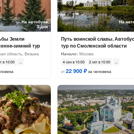
На автобусе
На авт
3 дня
ьбы Земли
Путь воинской славы. Автобу
сенне-зимний тур
тур по Смоленской области
ая область, Вязьма
Начало:
Москва
т в 10:00
4 сен в 10:00
2 окт в 10:00
22 900 ₽
еловека
за человека
от