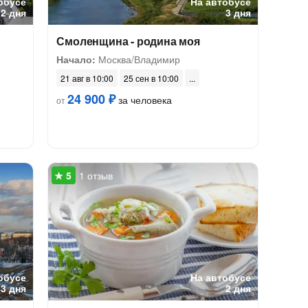
обусе
На автобусе
2 дня
3 дня
Смоленщина - родина моя
Начало:
Москва/Владимир
21 авг в 10:00
25 сен в 10:00
24 900 ₽
за человека
от
1 отзыв
обусе
На автобусе
3 дня
2 дня