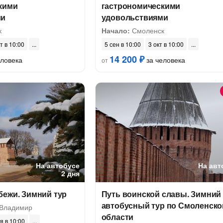
кими
гастрономическими
ми
удовольствиями
к
Начало:
Смоленск
т в 10:00
5 сен в 10:00
3 окт в 10:00
14 200 ₽
еловека
за человека
от
На автобусе
На авт
2 дня
бежи. Зимний тур
Путь воинской славы. Зимний
автобусный тур по Смоленско
 Владимир
области
я в 10:00