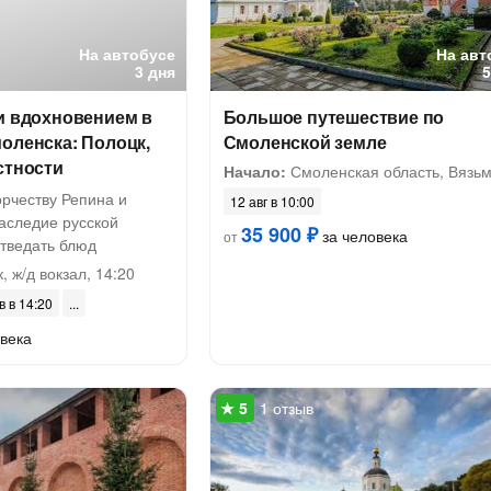
На автобусе
На авт
3 дня
и вдохновением в
Большое путешествие по
оленска: Полоцк,
Смоленской земле
стности
Начало:
Смоленская область, Вязь
орчеству Репина и
12 авг в 10:00
аследие русской
35 900 ₽
за человека
от
отведать блюд
 ж/д вокзал, 14:20
в в 14:20
века
1 отзыв