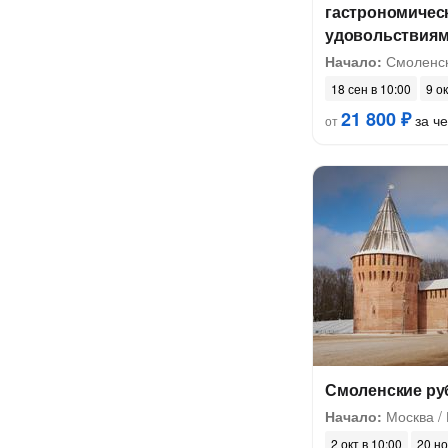
гастрономичес
удовольствия
Начало:
Смоленс
18 сен в 10:00
9 ок
21 800 ₽
за ч
от
Смоленские ру
Начало:
Москва /
2 окт в 10:00
20 но