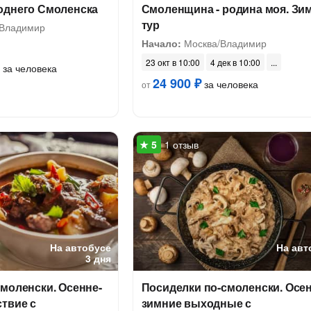
однего Смоленска
Смоленщина - родина моя. Зи
тур
 Владимир
Начало:
Москва/Владимир
23 окт в 10:00
4 дек в 10:00
за человека
24 900 ₽
за человека
от
1 отзыв
На автобусе
На авт
3 дня
моленски. Осенне-
Посиделки по-смоленски. Осен
твие с
зимние выходные с