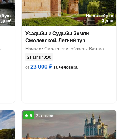
обусе
На автобусе
5 дней
3 дня
Усадьбы и Судьбы Земли
Смоленской. Летний тур
ма
Начало:
Смоленская область, Вязьма
21 авг в 10:00
23 000 ₽
за человека
от
2 отзыва