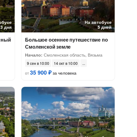
обусе
На автобусе
3 дня
5 дней
сный
Большое осеннее путешествие по
Смоленской земле
Начало:
Смоленская область, Вязьма
9 сен в 10:00
14 окт в 10:00
35 900 ₽
за человека
от