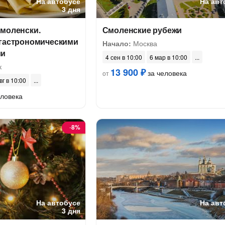
На автобусе
На авт
3 дня
смоленски.
Смоленские рубежи
 гастрономическими
Начало:
Москва
ми
4 сен в 10:00
6 мар в 10:00
к
13 900 ₽
за человека
от
вг в 10:00
еловека
-
8%
На автобусе
На авт
3 дня