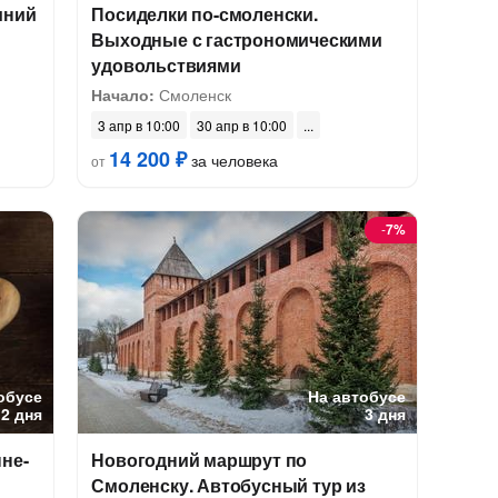
мний
Посиделки по-смоленски.
Выходные с гастрономическими
удовольствиями
Начало:
Смоленск
3 апр в 10:00
30 апр в 10:00
14 200 ₽
за человека
от
-
7%
обусе
На автобусе
2 дня
3 дня
не-
Новогодний маршрут по
Смоленску. Автобусный тур из