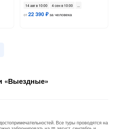
14 авг в 10:00
4 сен в 10:00
22 390 ₽
за человека
от
ии «Выездные»
достопримечательностей. Все туры проводятся на
ожно забронировать на 📅 август, сентябрь и