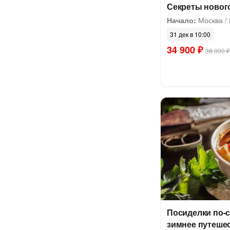
Секреты новог
Начало:
Москва /
31 дек в 10:00
34 900 ₽
38 000 ₽
Посиделки по-с
зимнее путешес