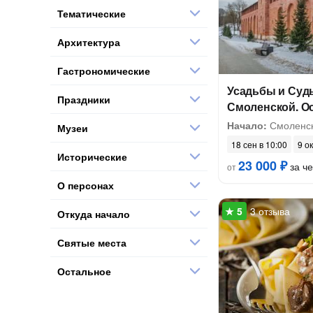
Тематические
Архитектура
Гастрономические
Усадьбы и Суд
Праздники
Смоленской. О
Начало:
Смоленск
Музеи
18 сен в 10:00
9 ок
Исторические
23 000 ₽
за ч
от
О персонах
3 отзыва
Откуда начало
Святые места
Остальное