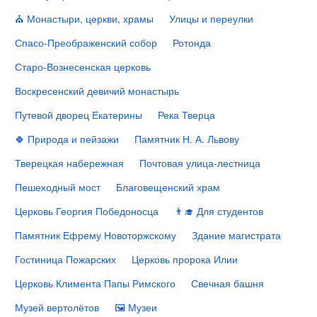
⛪️ Монастыри, церкви, храмы
Улицы и переулки
Спасо-Преображенский собор
Ротонда
Старо-Вознесенская церковь
Воскресенский девичий монастырь
Путевой дворец Екатерины
Река Тверца
🍀 Природа и пейзажи
Памятник Н. А. Львову
Тверецкая набережная
Почтовая улица-лестница
Пешеходный мост
Благовещенский храм
Церковь Георгия Победоносца
👨‍🎓 Для студентов
Памятник Ефрему Новоторжскому
Здание магистрата
Гостиница Пожарских
Церковь пророка Илии
Церковь Климента Папы Римского
Свечная башня
Музей вертолётов
🖼 Музеи