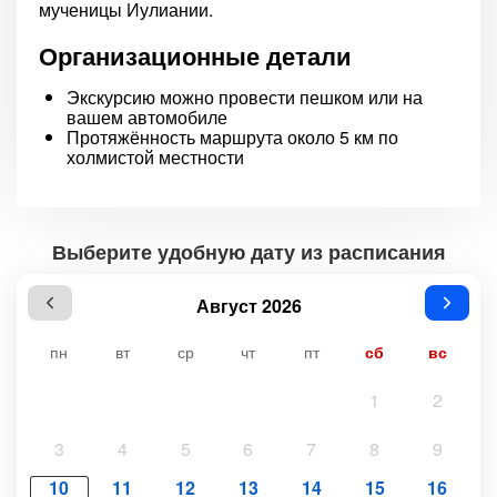
мученицы Иулиании.
Организационные детали
Экскурсию можно провести пешком или на
вашем автомобиле
Протяжённость маршрута около 5 км по
холмистой местности
Выберите удобную дату из расписания
Август 2026
пн
вт
ср
чт
пт
сб
вс
1
2
3
4
5
6
7
8
9
10
11
12
13
14
15
16