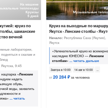
На машине
зыкальные теплоходы
К
Круизы
Музыкальные тепл
5 дней
кутией: круиз по
Круиз на выходные по маршру
столбы, шаманские
Якутск - Ленские столбы - Якут
ство вечной
Начало:
Республика Саха (Якутия),
Якутск
земные лаборатории,
«Увлекательный круиз ко всемирн
 подняться к скалам и
наследию ЮНЕСКО —
Ленским
 блюд
столбам
»
Якутска, 9:45
Завтра в 10:00
14 авг в 10:00
 нацпарка «
Ленские
20 284 ₽
за человека
от
ендуем надеть
ьзящую обувь,
очкой воды, захватить
адлежности и
ляжа»