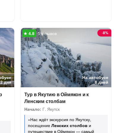
-
8%
5 отзывов
обусе
На автобусе
2 дня
8 дней
р
Тур в Якутию в Оймякон и к
Ленским столбам
Начало:
Г. Якутск
«Нас ждёт экскурсия по Якутску,
посещение
Ленских столбов
и
путешествие в Оймякон — самый