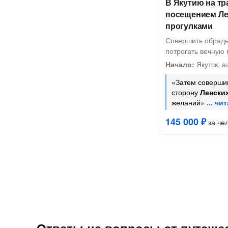
В Якутию на т
посещением Ле
прогулками
Совершить обряды
потрогать вечную 
Начало:
Якутск, а
«Затем совершим
сторону
Ленски
желаний»
145 000 ₽
за че