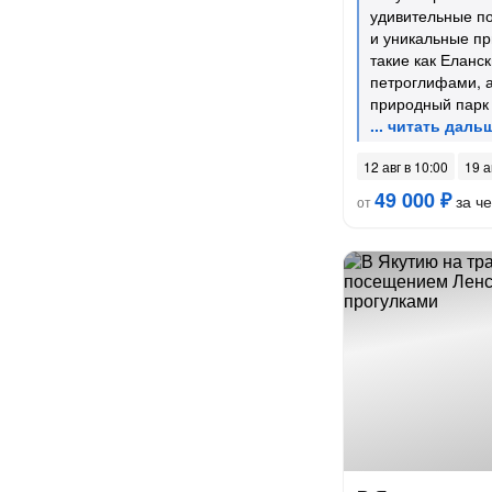
удивительные п
и уникальные п
такие как Еланск
петроглифами, 
природный парк
12 авг в 10:00
19 а
49 000 ₽
за ч
от