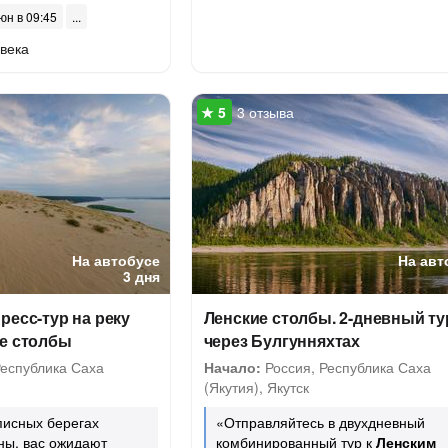
юн в 09:45
века
3 отзыва
На автобусе
На авт
3 дня
ресс-тур на реку
Ленские столбы. 2-дневный ту
ие столбы
через Булгунняхтах
Республика Саха
Начало:
Россия, Республика Саха
(Якутия), Якутск
писных берегах
«Отправляйтесь в двухдневный
ны, вас ожидают
комбинированный тур к
Ленским