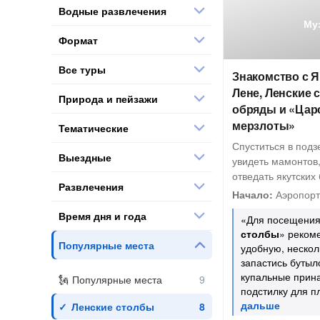
Водные развлечения
Му
Формат
Все туры
Знакомство с Я
Лене, Ленские 
Природа и пейзажи
обряды и «Цар
мерзлоты»
Тематические
Спуститься в под
Выездные
увидеть мамонтов,
отведать якутских
Развлечения
Начало:
Аэропорт 
Время дня и года
«Для посещения
столбы
» реком
Популярные места
удобную, нескол
запастись бутыл
купальные прин
Популярные места
подстилку для п
Ленские столбы