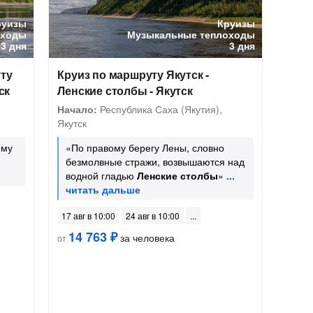
руизы
Круизы
оходы
Музыкальные теплоходы
3 дня
3 дня
ту
Круиз по маршруту Якутск -
ск
Ленские столбы - Якутск
Начало:
Республика Саха (Якутия),
Якутск
ому
«По правому берегу Лены, словно
безмолвные стражи, возвышаются над
водной гладью
Ленские столбы
»
17 авг в 10:00
24 авг в 10:00
14 763 ₽
за человека
от