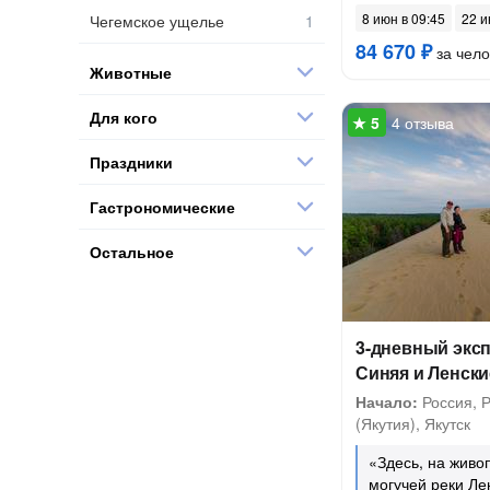
8 июн в 09:45
22 и
Чегемское ущелье
84 670 ₽
за чело
Животные
Для кого
4 отзыва
Праздники
Гастрономические
Остальное
3-дневный эксп
Синяя и Ленск
Начало:
Россия, 
(Якутия), Якутск
«Здесь, на живо
могучей реки Ле