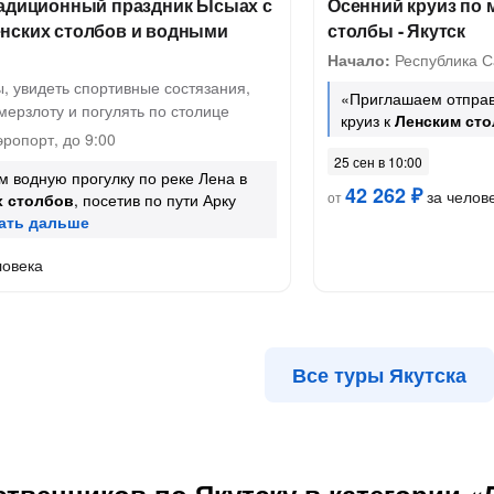
радиционный праздник Ысыах с
Осенний круиз по 
нских столбов и водными
столбы - Якутск
Начало:
Республика Са
, увидеть спортивные состязания,
«Приглашаем отправ
мерзлоту и погулять по столице
круиз к
Ленским ст
эропорт, до 9:00
25 сен в 10:00
 водную прогулку по реке Лена в
42 262 ₽
за челов
от
х столбов
, посетив по пути Арку
ловека
Все туры Якутска