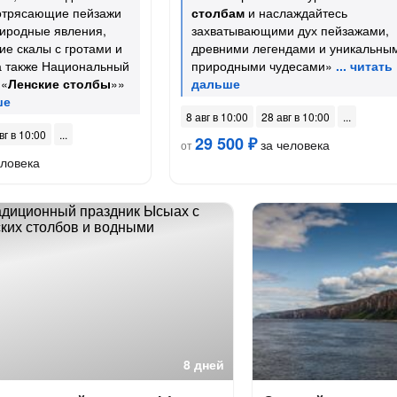
отрясающие пейзажи
столбам
и наслаждайтесь
риродные явления,
захватывающими дух пейзажами,
ие скалы с гротами и
древними легендами и уникальны
а также Национальный
природными чудесами»
 «
Ленские столбы
»»
8 авг в 10:00
28 авг в 10:00
вг в 10:00
29 500 ₽
за человека
от
еловека
8 дней