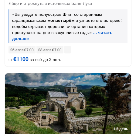
Яйце и отдохнуть в источниках Баня-Луки
«Вы увидите полуостров Шчит со старинным
францисканским
монастырём
и узнаете его историю:
водоём скрывает деревни, очертания которых
проступают на дне в засушливые годы»
26 авг в 07:00
28 авг в 07:00
€1100
за всё до 3 чел.
от
1.5 день