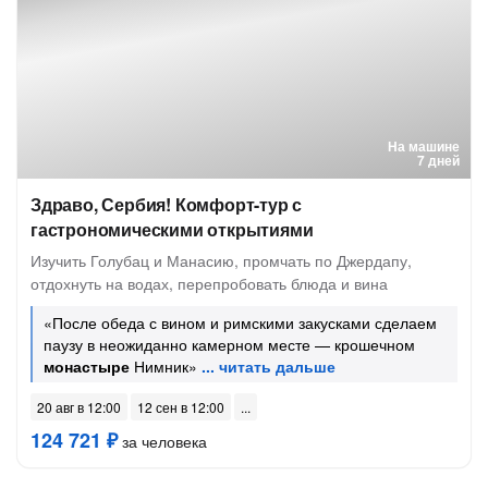
На машине
7 дней
Здраво, Сербия! Комфорт-тур с
гастрономическими открытиями
Изучить Голубац и Манасию, промчать по Джердапу,
отдохнуть на водах, перепробовать блюда и вина
«После обеда с вином и римскими закусками сделаем
паузу в неожиданно камерном месте — крошечном
монастыре
Нимник»
20 авг в 12:00
12 сен в 12:00
124 721 ₽
за человека