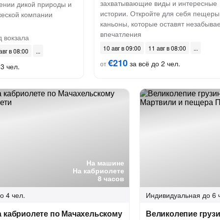
захватывающие виды и интересные
жении дикой природы и
истории. Откройте для себя пещеры
жеской компании
каньоны, которые оставят незабыв
впечатления
д вокзала
10 авг в 09:00
11 авг в 08:00
авг в 08:00
€210
за всё до 2 чел.
от
3 чел.
На машине
На кабриолете
8 часов
о 4 чел.
Индивидуальная
до 6 
а кабриолете по Мачахельскому
Великолепие груз