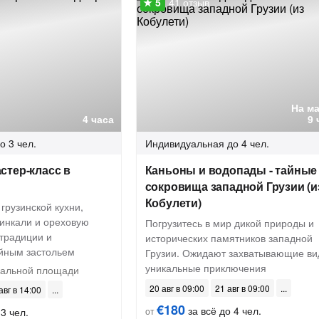
41 отзыв
На м
4 часа
9 
о 3 чел.
Индивидуальная
до 4 чел.
стер-класс в
Каньоны и водопады - тайные
сокровища западной Грузии (и
Кобулети)
 грузинской кухни,
хинкали и ореховую
Погрузитесь в мир дикой природы и
 традиции и
исторических памятников западной
йным застольем
Грузии. Ожидают захватывающие ви
уникальные приключения
альной площади
20 авг в 09:00
21 авг в 09:00
авг в 14:00
€180
за всё до 4 чел.
3 чел.
от