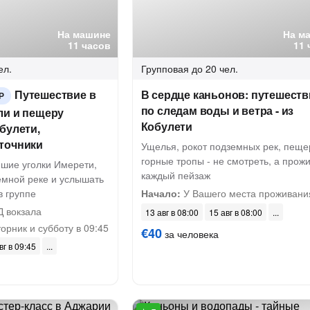
На машине
На м
11 часов
11 
ел.
Групповая
до 20 чел.
Путешествие в
В сердце каньонов: путешеств
Р
по следам воды и ветра - из
ли и пещеру
Кобулети
булети,
точники
Ущелья, рокот подземных рек, пеще
горные тропы - не смотреть, а прож
йшие уголки Имерети,
каждый пейзаж
емной реке и услышать
в группе
Начало:
У Вашего места проживани
 вокзала
13 авг в 08:00
15 авг в 08:00
орник и субботу в 09:45
€40
за человека
вг в 09:45