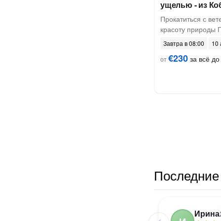
ущелью - из Ко
Прокатиться с вете
красоту природы 
Завтра в 08:00
10 
€230
за всё до 
от
Последние 
Ирина