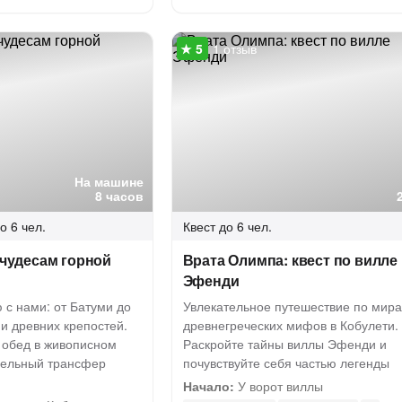
1 отзыв
На машине
8 часов
о 6 чел.
Квест
до 6 чел.
к чудесам горной
Врата Олимпа: квест по вилле
Эфенди
 с нами: от Батуми до
Увлекательное путешествие по мир
и древних крепостей.
древнегреческих мифов в Кобулети.
 обед в живописном
Раскройте тайны виллы Эфенди и
бельный трансфер
почувствуйте себя частью легенды
Начало:
У ворот виллы