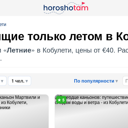
ети
щие только летом в К
и «
» в Кобулети, цены от €40. Р
Летние
.
1 чел.
По популярности
9 отзывов