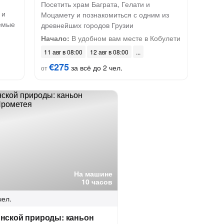
Посетить храм Баграта, Гелати и
 и
Моцамету и познакомиться с одним из
аемые
древнейших городов Грузии
Начало:
В удобном вам месте в Кобулети
11 авг в 08:00
12 авг в 08:00
€275
за всё до 2 чел.
от
На машине
10 часов
чел.
инской природы: каньон