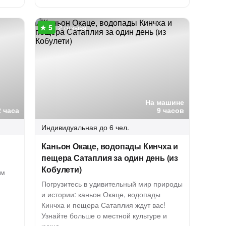
2 отзыва
На машине
2 часа
9 часов
Индивидуальная
до 6 чел.
Каньон Окаце, водопады Кинчха и
пещера Сатаплия за один день (из
Кобулети)
ам
Погрузитесь в удивительный мир природы
и истории: каньон Окаце, водопады
Кинчха и пещера Сатаплия ждут вас!
Узнайте больше о местной культуре и