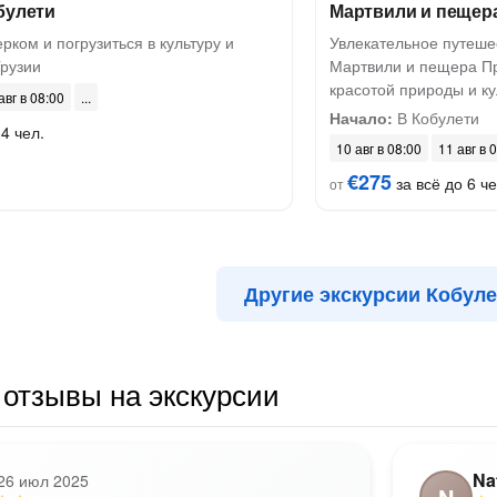
булети
Мартвили и пещер
рком и погрузиться в культуру и
Увлекательное путешес
Грузии
Мартвили и пещера Пр
красотой природы и к
авг в 08:00
Начало:
В Кобулети
4 чел.
10 авг в 08:00
11 авг в 
€275
за всё до 6 че
от
Другие экскурсии Кобул
отзывы на экскурсии
Na
26 июл 2025