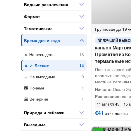
Водные развлечения
Формат
Тематические
Групповая
до 19 ч
Время дня и года
ЛУЧШИЙ ВЫБО
каньон Мартви
Прометея из Ко
На весь день
термальные ис
Летние
Посетить красиве
проплыть по подз
На выходные
местные легенды 
Ночные
Начало:
Около ЖД
Расписание:
во вт
Вечерние
11 авг в 09:45
15 а
€41
Природа и пейзажи
за человека
Выездные