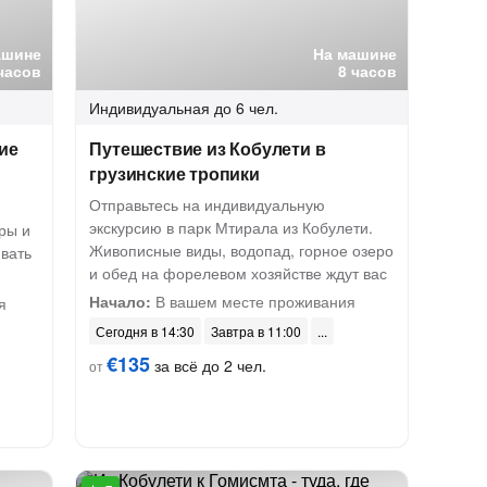
ашине
На машине
часов
8 часов
Индивидуальная
до 6 чел.
ие
Путешествие из Кобулети в
грузинские тропики
Отправьтесь на индивидуальную
экскурсию в парк Мтирала из Кобулети.
ры и
Живописные виды, водопад, горное озеро
ивать
и обед на форелевом хозяйстве ждут вас
Начало:
В вашем месте проживания
я
Сегодня в 14:30
Завтра в 11:00
€135
за всё до 2 чел.
от