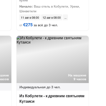
кухне
Начало:
Ваш отель в Кобулети, Уреки,
Шекветили
11 авг в 08:00
12 авг в 08:00
€275
за всё до 3 чел.
от
ашине
На машине
часов
9 часов
Индивидуальная
до 3 чел.
Из Кобулети - к древним святыням
Кутаиси