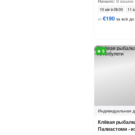
Начало:
В вашем 
10 авг в 08:00
11 а
€190
за всё до 
от
1 отзыв
Индивидуальная
д
Клёвая рыбалка
Палиастоми - и