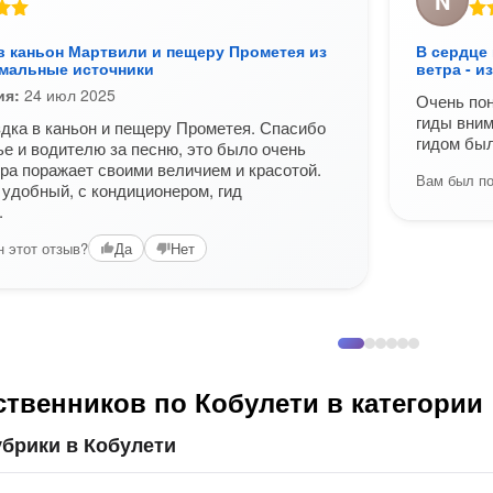
N
в каньон Мартвили и пещеру Прометея из
В сердце
рмальные источники
ветра - и
ия:
24 июл 2025
Очень пон
гиды вни
дка в каньон и пещеру Прометея. Спасибо
гидом был
ье и водителю за песню, это было очень
ра поражает своими величием и красотой.
Вам был по
удобный, с кондиционером, гид
.
 этот отзыв?
Да
Нет
твенников по Кобулети в категории
брики в Кобулети