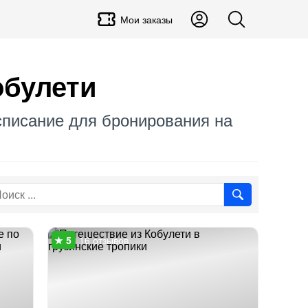
Мои заказы
обулети
асписание для бронирования на
16 отзывов