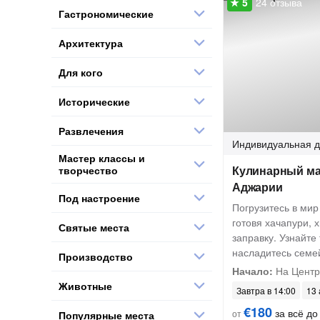
24 отзыва
Гастрономические
Архитектура
Для кого
Исторические
Развлечения
Индивидуальная
д
Мастер классы и
Кулинарный ма
творчество
Аджарии
Под настроение
Погрузитесь в мир
готовя хачапури, 
Святые места
заправку. Узнайте
насладитесь семе
Производство
Начало:
На Центр
Животные
Завтра в 14:00
13 
€180
за всё до 
от
Популярные места