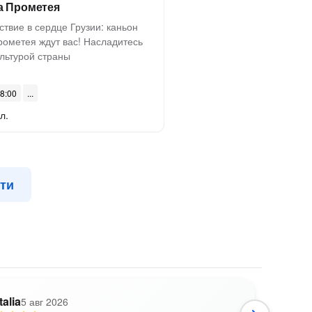
а Прометея
твие в сердце Грузии: каньон
ометея ждут вас! Насладитесь
ультурой страны
08:00
л.
ети
talia
5 авг 2026