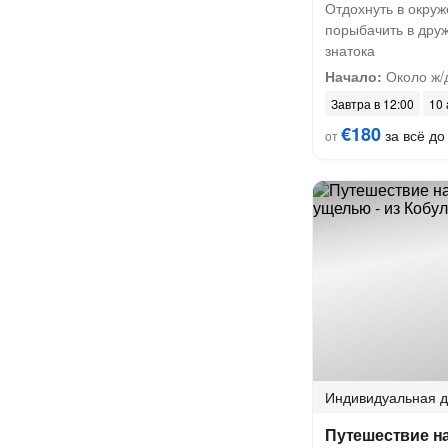
Отдохнуть в окру
порыбачить в дру
знатока
Начало:
Около ж/
Завтра в 12:00
10 
€180
за всё до 
от
Индивидуальная
д
Путешествие н