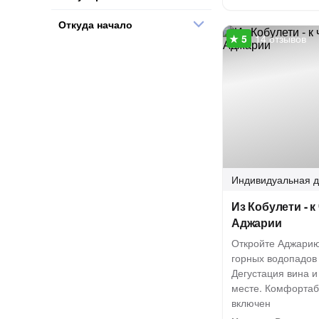
Откуда начало
14 отзывов
Индивидуальная
д
Из Кобулети - 
Аджарии
Откройте Аджарию
горных водопадов 
Дегустация вина и
месте. Комфорта
включен