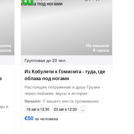
6 отзывов
ашине
На машине
часов
9 часов
Групповая
до 20 чел.
Из Кобулети к Гомисмта - туда, где
з
облака под ногами
Настоящее погружение в душу Грузии -
через пейзажи, вкусы и истории
Начало:
У вашего места проживания
ды и
19 авг в 12:30
23 авг в 12:30
€50
за человека