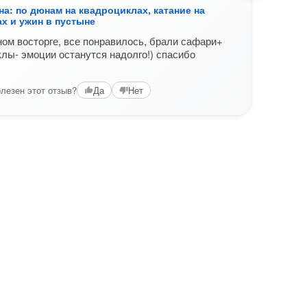
а: по дюнам на квадроциклах, катание на
Из А
х и ужин в пустыне
верб
ом восторге, все понравилось, брали сафари+
Все о
лы- эмоции останутся надолго!) спасибо
шоу г
Вам б
лезен этот отзыв?
Да
Нет