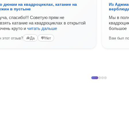
о дюнам на квадроциклах, катание на
Из Аджман
ужин в пустыне
верблюда
уча, спасибо!!! Советую прям не
Мы в полн
 взять катание на квадроциклах в открытой
квадроцик
очень круто и
читать дальше
большое
 этот отзыв?
Вам был по
Да
Нет