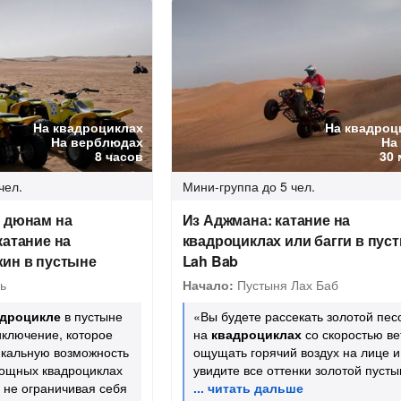
На квадроциклах
На квадроц
На верблюдах
На
8 часов
30 
чел.
Мини-группа
до 5 чел.
о дюнам на
Из Аджмана: катание на
катание на
квадроциклах или багги в пус
жин в пустыне
Lah Bab
ь
Начало:
Пустыня Лах Баб
адроцикле
в пустыне
«Вы будете рассекать золотой пес
иключение, которое
на
квадроциклах
со скоростью ве
икальную возможность
ощущать горячий воздух на лице и
мощных квадроциклах
увидите все оттенки золотой пуст
 не ограничивая себя