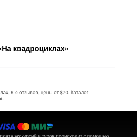
«На квадроциклах»
лах, 6 ⭐ отзывов, цены от $70. Каталог
рь
плата экскурсий и туров происходит с помощью