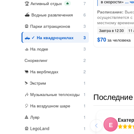
в скорости»
Активный отдых
🔥
Расписание:
Выез
Водные развлечения
осуществляется с 1
местному времени
Парки аттракционов
Завтра в 12:30
11 
На квадроциклах
$70
за человека
На лодке
Сноркелинг
На верблюдах
Экстрим
Последние 
Музыкальные теплоходы
На воздушном шаре
Лувр
Екате
Е
LegoLand