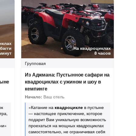
иклах
 багги
На квадроциклах
минут
8 часов
Групповая
Из Аджмана: Пустынное сафари на
тыне
квадроциклах с ужином и шоу в
кемпинге
Начало:
Ваш отель
ок
«Катание на
квадроцикле
в пустыне
тра,
— настоящее приключение, которое
подарит Вам уникальную возможность
ыни»
проехаться на мощных квадроциклах
самостоятельно, не ограничивая себя