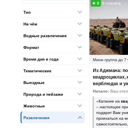
6 отзывов
Тип
На чём
Водные развлечения
Формат
Время дня и года
Мини-группа
до 7 
Из Аджмана: п
Тематические
квадроциклах, 
Выездные
верблюдах и у
Начало:
Ваш отел
Природа и пейзажи
«Катание на
кв
Животные
– настоящее пр
подарит Вам ун
Развлечения
проехаться на 
самостоятельно,