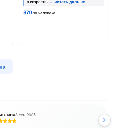
в скорости»
$70
за человека
на
истина
3 сен 2025
D