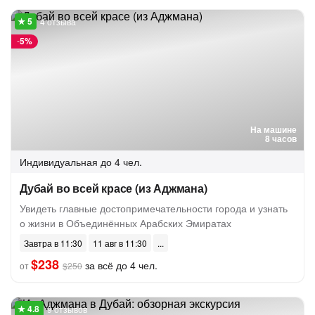
4 отзыва
-
5%
На машине
8 часов
Индивидуальная
до 4 чел.
Дубай во всей красе (из Аджмана)
Увидеть главные достопримечательности города и узнать
о жизни в Объединённых Арабских Эмиратах
Завтра в 11:30
11 авг в 11:30
$238
за всё до 4 чел.
от
$250
9 отзывов