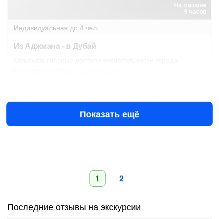
На машине
9 часов
Индивидуальная
до 4 чел.
Из Аджмана - в Дубай
Объехать главные достопримечательности города
роскоши и небоскрёбов за 1 день
Завтра в 08:30
11 авг в 08:30
$300
за всё до 4 чел.
от
Показать ещё
1
2
Последние отзывы на экскурсии