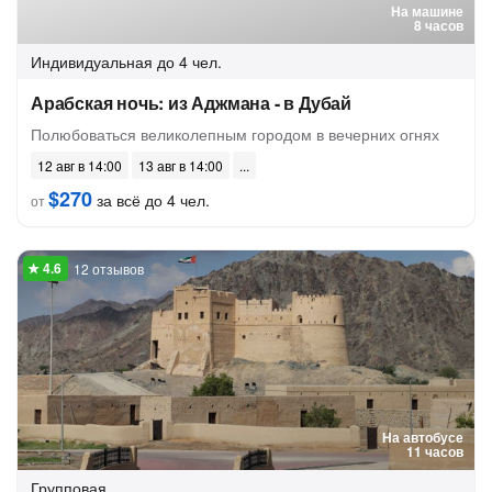
На машине
8 часов
Индивидуальная
до 4 чел.
Арабская ночь: из Аджмана - в Дубай
Полюбоваться великолепным городом в вечерних огнях
12 авг в 14:00
13 авг в 14:00
$270
за всё до 4 чел.
от
12 отзывов
На автобусе
11 часов
Групповая