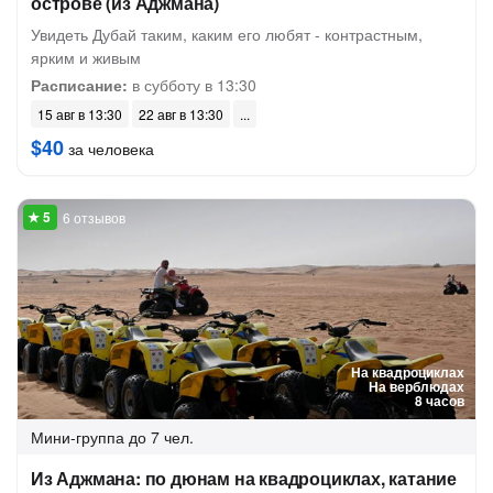
острове (из Аджмана)
Увидеть Дубай таким, каким его любят - контрастным,
ярким и живым
Расписание:
в субботу в 13:30
15 авг в 13:30
22 авг в 13:30
$40
за человека
6 отзывов
На квадроциклах
На верблюдах
8 часов
Мини-группа
до 7 чел.
Из Аджмана: по дюнам на квадроциклах, катание