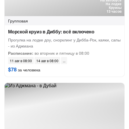
На автобусе
На лодке
Круизы
13 часов
Групповая
Морской круиз в Диббу: всё включено
Прогулка на лодке доу, снорклинг у Дибба-Рок, каяки, сапы
- из Аджмана
Расписание:
во вторник и пятницу в 08:00
11 авг в 08:00
14 авг в 08:00
$78
за человека