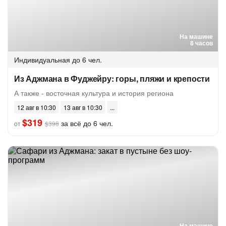
На машине
8 часов
Индивидуальная
до 6 чел.
Из Аджмана в Фуджейру: горы, пляжи и крепости
А также - восточная культура и история региона
12 авг в 10:30
13 авг в 10:30
$319
за всё до 6 чел.
от
$398
На машине