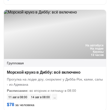
На автобусе
На лодке
Круизы
13 часов
Групповая
Морской круиз в Диббу: всё включено
Прогулка на лодке доу, снорклинг у Дибба-Рок, каяки, сапы
- из Аджмана
Расписание:
во вторник и пятницу в 08:00
11 авг в 08:00
14 авг в 08:00
$78
за человека