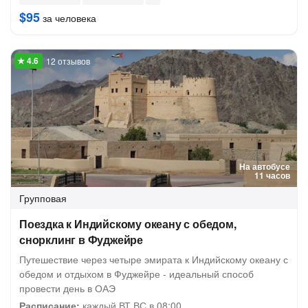
$95
за человека
12 отзывов
На автобусе
11 часов
Групповая
Поездка к Индийскому океану с обедом,
снорклинг в Фуджейре
Путешествие через четыре эмирата к Индийскому океану с
обедом и отдыхом в Фуджейре - идеальный способ
провести день в ОАЭ
Расписание:
каждый ВТ,ВС в 08:00