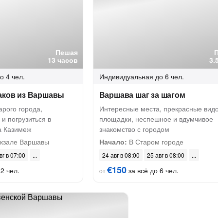
Пешая
13 часов
3.
о 4 чел.
Индивидуальная
до 6 чел.
раков из Варшавы
Варшава шаг за шагом
арого города,
Интересные места, прекрасные вид
 и погрузиться в
площадки, неспешное и вдумчивое
а Казимеж
знакомство с городом
окзале Варшавы
Начало:
В Старом городе
вг в 07:00
24 авг в 08:00
25 авг в 08:00
€150
2 чел.
за всё до 6 чел.
от