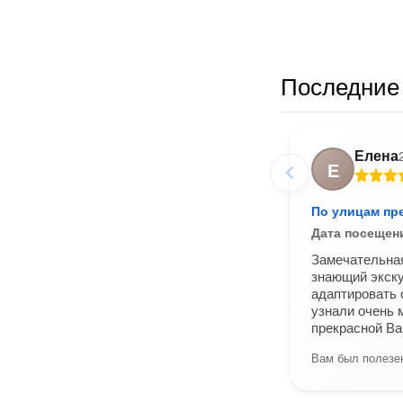
Последние 
Елена
Е
По улицам пр
Дата посещен
Замечательная
знающий экску
адаптировать 
узнали очень 
прекрасной Ва
Вам был полезен