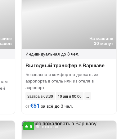
ашине
На машине
часов
30 минут
Индивидуальная
до 3 чел.
Выгодный трансфер в Варшаве
Безопасно и комфортно доехать из
аэропорта в отель или из отеля в
стам
аэропорт
ией
Завтра в 03:30
10 авг в 00:00
€51
за всё до 3 чел.
от
60 отзывов