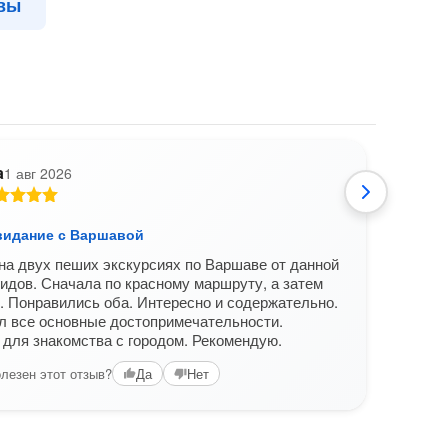
вы
a
1 авг 2026
видание с Варшавой
Личн
а двух пеших экскурсиях по Варшаве от данной
Забр
идов. Сначала по красному маршруту, а затем
того 
. Понравились оба. Интересно и содержательно.
поте
л все основные достопримечательности.
чита
для знакомства с городом. Рекомендую.
лезен этот отзыв?
Да
Нет