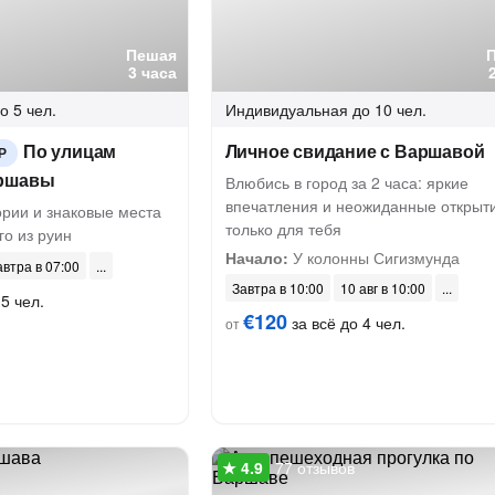
Пешая
3 часа
о 5 чел.
Индивидуальная
до 10 чел.
По улицам
Личное свидание с Варшавой
Р
аршавы
Влюбись в город за 2 часа: яркие
впечатления и неожиданные открыт
ории и знаковые места
только для тебя
го из руин
Начало:
У колонны Сигизмунда
автра в 07:00
Завтра в 10:00
10 авг в 10:00
5 чел.
€120
за всё до 4 чел.
от
77 отзывов