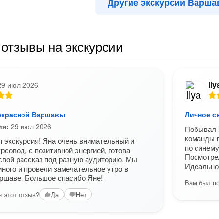
Другие экскурсии Варша
отзывы на экскурсии
Ily
29 июл 2026
екрасной Варшавы
Личное с
ия:
29 июл 2026
Побывал н
команды г
 экскурсия! Яна очень внимательный и
по синему
рсовод, с позитивной энергией, готова
Посмотре
свой рассказ под разную аудиторию. Мы
Идеально 
много и провели замечательное утро в
ршаве. Большое спасибо Яне!
Вам был по
 этот отзыв?
Да
Нет