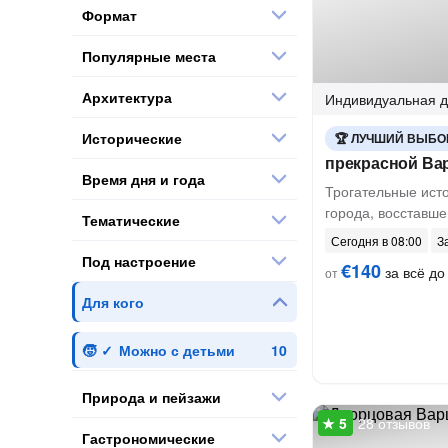
Формат
Популярные места
Архитектура
Индивидуальная
д
Исторические
ЛУЧШИЙ ВЫБО
прекрасной В
Время дня и года
Трогательные ист
города, восставше
Тематические
Сегодня в 08:00
З
Под настроение
€140
за всё до 
от
Для кого
Можно с детьми
Природа и пейзажи
28 отзывов
Гастрономические