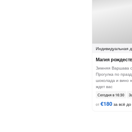
Индивидуальная
д
Магия рождест
Зимняя Варшава о
Прогулка по праз
шоколада и вино н
ждет вас
Сегодня в 16:30
З
€180
за всё до 
от