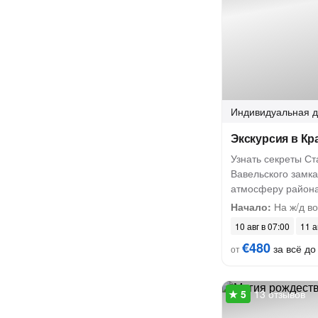
Индивидуальная
д
Экскурсия в К
Узнать секреты Ст
Вавельского замка
атмосферу район
Начало:
На ж/д в
10 авг в 07:00
11 а
€480
за всё до 
от
13 отзывов