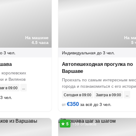
На машине
На м
4.5 часа
5 
о 3 чел.
Индивидуальная
до 3 чел.
ршава
Автопешеходная прогулка по
Варшаве
 королевских
ки и Вилянов
Проехать по самым интересным ме
города и познакомиться с его истор
авг в 09:00
Сегодня в 09:00
Завтра в 09:00
3 чел.
€350
за всё до 3 чел.
от
159 отзывов