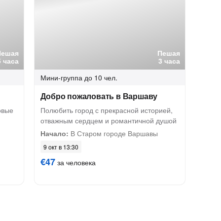
Пешая
Пешая
5 часа
3 часа
Мини-группа
до 10 чел.
Добро пожаловать в Варшаву
овые
Полюбить город с прекрасной историей,
отважным сердцем и романтичной душой
Начало:
В Старом городе Варшавы
9 окт в 13:30
€47
за человека