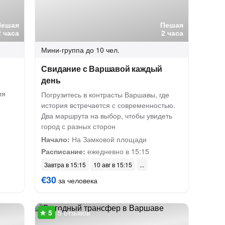
Пешая
Пешая
2 часа
2 часа
Мини-группа
до 10 чел.
Свидание с Варшавой каждый
день
ия
Погрузитесь в контрасты Варшавы, где
история встречается с современностью.
Два маршрута на выбор, чтобы увидеть
город с разных сторон
Начало:
На Замковой площади
Расписание:
ежедневно в 15:15
Завтра в 15:15
10 авг в 15:15
€30
за человека
5 отзывов