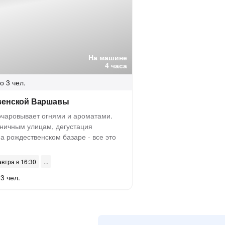
На машине
4 часа
о 3 чел.
венской Варшавы
чаровывает огнями и ароматами.
дничным улицам, дегустация
а рождественском базаре - все это
автра в 16:30
3 чел.