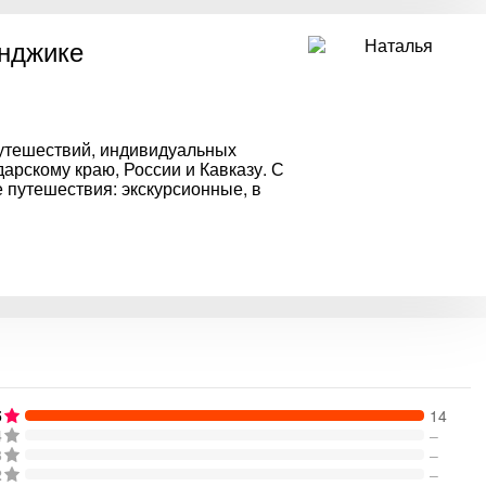
нджике
путешествий, индивидуальных
арскому краю, России и Кавказу. С
е путешествия: экскурсионные, в
5
14
4
–
3
–
2
–