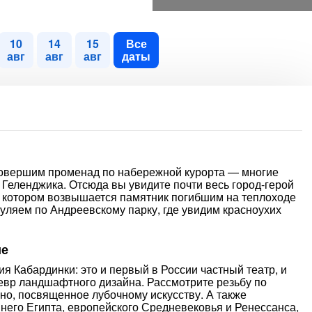
10
14
15
Все
авг
авг
авг
даты
совершим променад по набережной курорта — многие
еленджика. Отсюда вы увидите почти весь город-герой
а котором возвышается памятник погибшим на теплоходе
гуляем по Андреевскому парку, где увидим красноухих
ие
 Кабардинки: это и первый в России частный театр, и
девр ландшафтного дизайна. Рассмотрите резьбу по
но, посвященное лубочному искусству. А также
внего Египта, европейского Средневековья и Ренессанса,