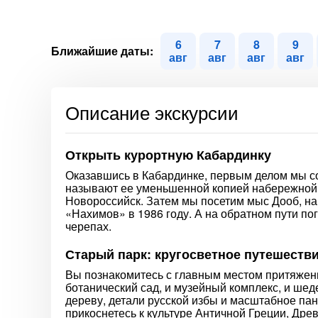
6
7
8
9
Ближайшие даты:
авг
авг
авг
авг
Описание экскурсии
Открыть курортную Кабардинку
Оказавшись в Кабардинке, первым делом мы 
называют ее уменьшенной копией набережной Г
Новороссийск. Затем мы посетим мыс Дооб, н
«Нахимов» в 1986 году. А на обратном пути по
черепах.
Старый парк: кругосветное путешеств
Вы познакомитесь с главным местом притяжения
ботанический сад, и музейный комплекс, и ше
дереву, детали русской избы и масштабное пан
прикоснетесь к культуре Античной Греции, Дре