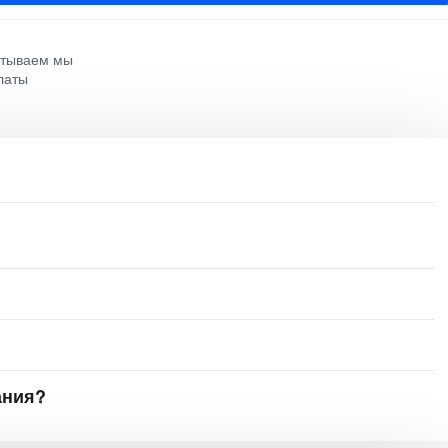
атываем мы
латы
ания?