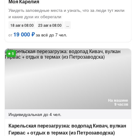
Моя Карелия
Увидеть заповедные места и узнать, что за люди тут жили
и какие духи их оберегали
18 авг в 08:00
23 авг в 08:00
19 000 ₽
за всё до 7 чел.
от
19 отзывов
На машине
9 часов
Индивидуальная
до 4 чел.
Карельская перезагрузка: водопад Кивач, вулкан
Гирвас + отдых в термах (из Петрозаводска)