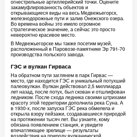
огнестрельные артиллерийский точки. Оцените
закамуфлированность объектов и
открывающиеся виды на весь Медвежьегорск,
железнодорожные пути и залив Онежского озера.
Во времена войны это имело огромное
стратегическое значение, а сейчас это просто
невероятно красивое место.
В Медвежьегорске мы также посетим музей,
расположенный в Паровозе-памятнике Эр 791-70
производства польского завода.
ГЭС и вулкан Гирваса
На обратном пути заглянем в парк Гирвас —
место, где находится ГЭС и уникальный потухший
палеовулкан. Вулкан действовал 2,5 миллиарда
лет назад, после потух, был скован и отшлифован
ледником. После схода ледника своими штрихами
красоту этой территории дополнила река Суна. А
в 1930-х, после запуска ГЭС река обмелела и
открыла взору пейзажи, создававшиеся природой
на протяжении тысяч лет. Вы узнаете, кому
обязана появлением станция, и увидите
впечатляющее зрелище — результаты
воздействия на природу вулканической