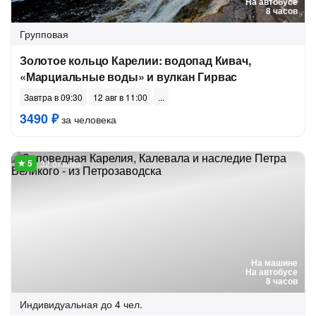
На автобусе
8 часов
Групповая
Золотое кольцо Карелии: водопад Кивач,
«Марциальные воды» и вулкан Гирвас
Завтра в 09:30
12 авг в 11:00
3490 ₽
за человека
32 отзыва
На машине
На автобусе
8 часов
Индивидуальная
до 4 чел.