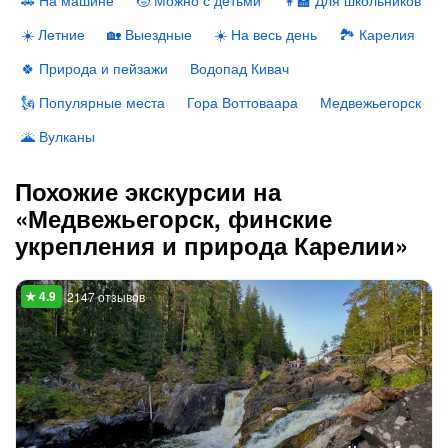
🚗 На машине
🧒 Можно с детьми
👩‍🏫 Для школьников
☀️ Летние
🏡 Выездные
☀️ На весь день
🏞 Карелия
🍀 Природа и пейзажи
Водопад Кивач
🗽 Популярные места
Гора Воттоваара
Медвежьегорск
🌋 Вулканы
Похожие экскурсии на
«Медвежьегорск, финские
укрепления и природа Карелии»
2147 отзывов