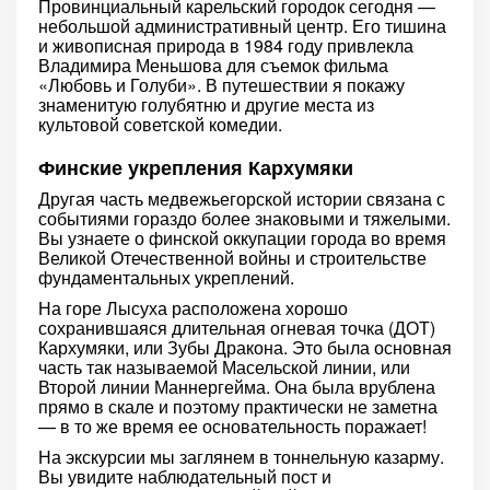
Провинциальный карельский городок сегодня —
небольшой административный центр. Его тишина
и живописная природа в 1984 году привлекла
Владимира Меньшова для съемок фильма
«Любовь и Голуби». В путешествии я покажу
знаменитую голубятню и другие места из
культовой советской комедии.
Финские укрепления Кархумяки
Другая часть медвежьегорской истории связана с
событиями гораздо более знаковыми и тяжелыми.
Вы узнаете о финской оккупации города во время
Великой Отечественной войны и строительстве
фундаментальных укреплений.
На горе Лысуха расположена хорошо
сохранившаяся длительная огневая точка (ДОТ)
Кархумяки, или Зубы Дракона. Это была основная
часть так называемой Масельской линии, или
Второй линии Маннергейма. Она была врублена
прямо в скале и поэтому практически не заметна
— в то же время ее основательность поражает!
На экскурсии мы заглянем в тоннельную казарму.
Вы увидите наблюдательный пост и