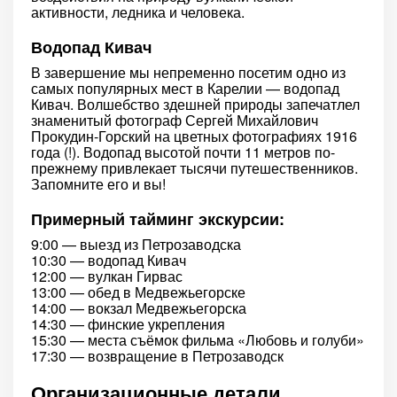
активности, ледника и человека.
Водопад Кивач
В завершение мы непременно посетим одно из
самых популярных мест в Карелии — водопад
Кивач. Волшебство здешней природы запечатлел
знаменитый фотограф Сергей Михайлович
Прокудин-Горский на цветных фотографиях 1916
года (!). Водопад высотой почти 11 метров по-
прежнему привлекает тысячи путешественников.
Запомните его и вы!
Примерный тайминг экскурсии:
9:00 — выезд из Петрозаводска
10:30 — водопад Кивач
12:00 — вулкан Гирвас
13:00 — обед в Медвежьегорске
14:00 — вокзал Медвежьегорска
14:30 — финские укрепления
15:30 — места съёмок фильма «Любовь и голуби»
17:30 — возвращение в Петрозаводск
Организационные детали