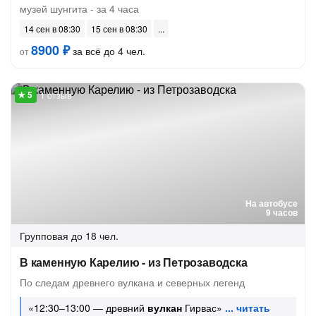
музей шунгита - за 4 часа
14 сен в 08:30
15 сен в 08:30
8900 ₽
за всё до 4 чел.
от
1 отзыв
На автобусе
9 часов
Групповая
до 18 чел.
В каменную Карелию - из Петрозаводска
По следам древнего вулкана и северных легенд
«12:30–13:00 — древний
вулкан
Гирвас»