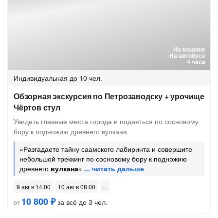
На машине
На автобусе
4 часа
Индивидуальная
до 10 чел.
Обзорная экскурсия по Петрозаводску + урочище
Чёртов стул
Увидеть главные места города и подняться по сосновому
бору к подножию древнего вулкана
«Разгадаете тайну саамского лабиринта и совершите
небольшой треккинг по сосновому бору к подножию
древнего
вулкана
»
9 авг в 14:00
10 авг в 08:00
10 800 ₽
за всё до 3 чел.
от