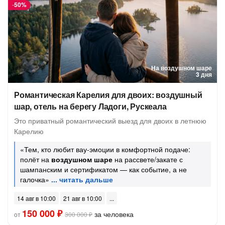
-
50%
На воздушном шаре
3 дня
Романтическая Карелия для двоих: воздушный
шар, отель на берегу Ладоги, Рускеала
Это приватный романтический выезд для двоих в летнюю
Карелию
«Тем, кто любит вау-эмоции в комфортной подаче:
полёт на
воздушном шаре
на рассвете/закате с
шампанским и сертификатом — как событие, а не
галочка»
14 авг в 10:00
21 авг в 10:00
150 000 ₽
за человека
от
300 000 ₽