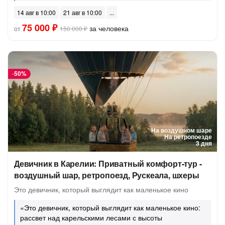
14 авг в 10:00
21 авг в 10:00
75 000 ₽
за человека
от
150 000 ₽
-
50%
На воздушном шаре
На ретропоезде
3 дня
Девичник в Карелии: Приватный комфорт-тур -
воздушный шар, ретропоезд, Рускеала, шхеры
Это девичник, который выглядит как маленькое кино
«Это девичник, который выглядит как маленькое кино:
рассвет над карельскими лесами с высоты