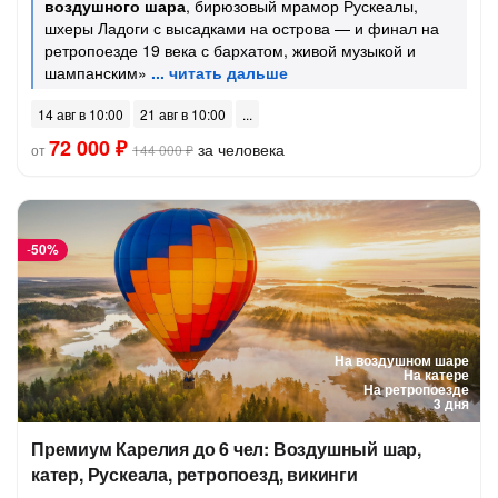
воздушного шара
, бирюзовый мрамор Рускеалы,
шхеры Ладоги с высадками на острова — и финал на
ретропоезде 19 века с бархатом, живой музыкой и
шампанским»
14 авг в 10:00
21 авг в 10:00
72 000 ₽
за человека
от
144 000 ₽
-
50%
На воздушном шаре
На катере
На ретропоезде
3 дня
Премиум Карелия до 6 чел: Воздушный шар,
катер, Рускеала, ретропоезд, викинги