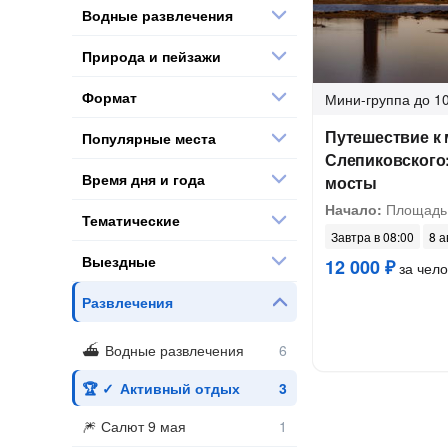
Водные развлечения
Природа и пейзажи
Формат
Мини-группа
до 10
Путешествие к
Популярные места
Слепиковского
Время дня и года
мосты
Начало:
Площадь
Тематические
Завтра в 08:00
8 а
Выездные
12 000 ₽
за чело
Развлечения
Водные развлечения
Активный отдых
Салют 9 мая