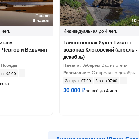
Пешая
8 часов
10 
 чел.
Индивидуальная
до 4 чел.
 мысу
Таинственная бухта Тихая +
: Чёртов и Ведьмин
водопад Клоковский (апрель -
декабрь)
 Победы
Начало:
Заберем Вас из отеля
Расписание:
С апреля по декабрь
вг в 08:00
Завтра в 07:00
8 авг в 07:00
века
30 000 ₽
за всё до 4 чел.
Другие экскурсии Южно-Саха