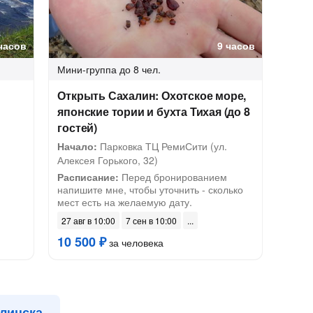
часов
9 часов
Мини-группа
до 8 чел.
Открыть Сахалин: Охотское море,
японские тории и бухта Тихая (до 8
гостей)
Начало:
Парковка ТЦ РемиСити (ул.
Алексея Горького, 32)
Расписание:
Перед бронированием
напишите мне, чтобы уточнить - сколько
мест есть на желаемую дату.
27 авг в 10:00
7 сен в 10:00
10 500 ₽
за человека
линска