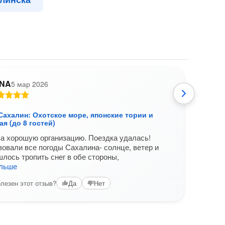
INA
5 мар 2026
Р
Сахалин: Охотское море, японские тории и
Откр
ая (до 8 гостей)
бухта
а хорошую организацию. Поездка удалась!
Прек
овали все погоды Сахалина- солнце, ветер и
неве
шлось тропить снег в обе стороны,
спосо
альше
конц
лезен этот отзыв?
Вам б
Да
Нет