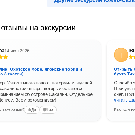
отзывы на экскурсии
ра
IR
14 июл 2026
I
ин: Охотское море, японские тории и
Открыть 
о 8 гостей)
бухта Тих
ер. Узнали много нового, покормили вкусной
Спасибо з
сахалинский янтарь, который останется
Прочувств
поминанием об острове Сахалин. Отдельное
снег. При
Денису. Всем рекомендуем!
читать д
 этот отзыв?
Вам был по
Да
Нет