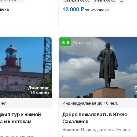
12 000 ₽
века
за человека
2 отзыва
Джиппинг
15 часов
чел.
Индивидуальная
до 10 чел.
джип-тур к южной
Добро пожаловать в Южно-
а и к истокам
Сахалинск
Начало:
Площадь имени Ленина
ященномученика