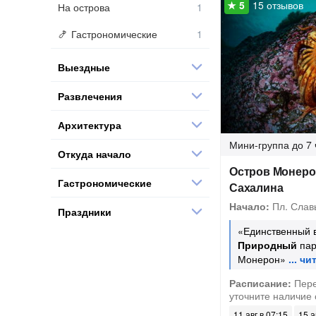
15 отзывов
На острова
Гастрономические
Выездные
Развлечения
Архитектура
Мини-группа
до 7 
Откуда начало
Остров Монерон
Гастрономические
Сахалина
Начало:
Пл. Слав
Праздники
«Единственный 
Природный
пар
Монерон»
Расписание:
Пере
уточните наличие
11 авг в 07:15
15 а