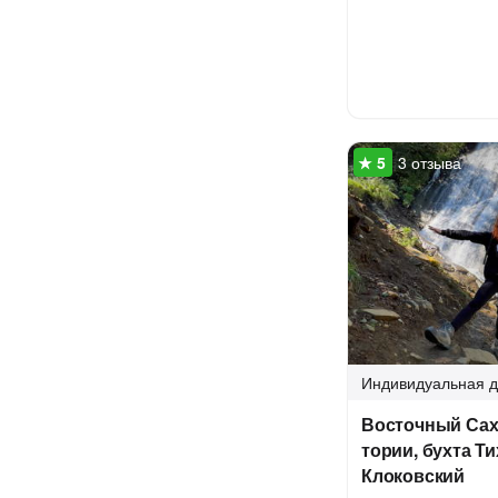
3 отзыва
Индивидуальная
д
Восточный Сах
тории, бухта Т
Клоковский