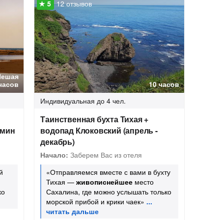
12 отзывов
Пешая
часов
10 часов
Индивидуальная
до 4 чел.
Таинственная бухта Тихая +
ьмин
водопад Клоковский (апрель -
декабрь)
Начало:
Заберем Вас из отеля
й
«Отправляемся вместе с вами в бухту
Тихая —
живописнейшее
место
ко
Сахалина, где можно услышать только
морской прибой и крики чаек»