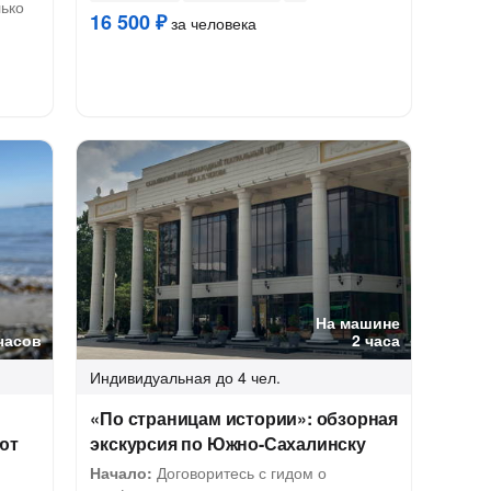
лько
16 500 ₽
за человека
На машине
часов
2 часа
Индивидуальная
до 4 чел.
«По страницам истории»: обзорная
ют
экскурсия по Южно-Сахалинску
Начало:
Договоритесь с гидом о