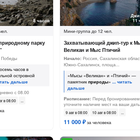
Джи
8 часов
11 
чел.
Мини-группа
до 12 чел.
 природному парку
Захватывающий джип-тур к М
"
Великан и Мыс Птичий
 Победы
Начало:
Россия, Сахалинская облас
Южно-Сахалинск, площа...
осемь часов в
льной островной
«Мысы «Великан» и «Птичий» —
памятник
природы
»
невно с 08.00
Расписание:
Перед бронированием
вг в 08:00
уточните наличие мест на ваши дат
ка
9 авг в 08:00
10 авг в 08:00
11 000 ₽
за человека