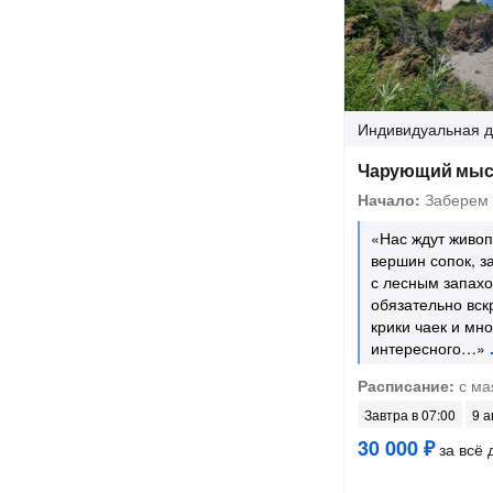
Индивидуальная
д
Чарующий мыс
Начало:
Заберем 
«Нас ждут живо
вершин сопок, 
с лесным запахо
обязательно вск
крики чаек и мно
интересного…»
Расписание:
с ма
Завтра в 07:00
9 а
30 000 ₽
за всё 