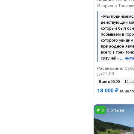
Илариона Троицко
«Мы поднимемся
действующий ма
который был осн
побываем в горо
которого увидим
природное
явле
всего в трёх то
сивучей»
Расписание:
Субб
до 21:00
9 авг в 06:00
15 ав
18 000 ₽
за чело
3 отзыва