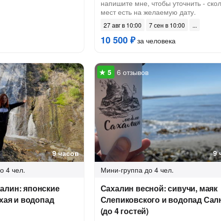
напишите мне, чтобы уточнить - ско
мест есть на желаемую дату.
27 авг в 10:00
7 сен в 10:00
10 500 ₽
за человека
6 отзывов
9 часов
9 
о 4 чел.
Мини-группа
до 4 чел.
алин: японские
Сахалин весной: сивучи, маяк
ихая и водопад
Слепиковского и водопад Сал
(до 4 гостей)