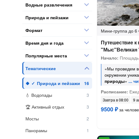
Водные развлечения
Природа и пейзажи
Формат
Мини-группа
до 6 
Путешествие к
Время дня и года
"Мыс"Великан 
Популярные места
Начало:
Площадь
Тематические
«Мы проведем в
окружении уника
природы
»
Природа и пейзажи
Расписание:
Ежед
Водопады
Завтра в 08:00
9 а
Активный отдых
9500 ₽
за челове
Мосты
Панорамы