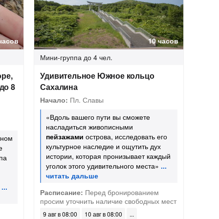
часов
10 часов
Мини-группа
до 4 чел.
ре,
Удивительное Южное кольцо
до 8
Сахалина
Начало:
Пл. Славы
«Вдоль вашего пути вы сможете
насладиться живописными
пейзажами
острова, исследовать его
тном
культурное наследие и ощутить дух
е
истории, которая пронизывает каждый
па
уголок этого удивительного места»
Расписание:
Перед бронированием
просим уточнить наличие свободных мест
9 авг в 08:00
10 авг в 08:00