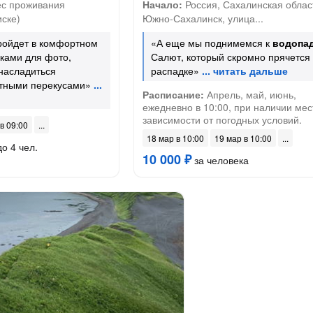
с проживания
Начало:
Россия, Сахалинская облас
иске)
Южно-Сахалинск, улица...
ройдет в комфортном
«А еще мы поднимемся к
водопа
вками для фото,
Салют, который скромно прячется 
насладиться
распадке»
ютными перекусами»
Расписание:
Апрель, май, июнь,
ежедневно в 10:00, при наличии мест
зависимости от погодных условий.
 в 09:00
18 мар в 10:00
19 мар в 10:00
до 4 чел.
10 000 ₽
за человека