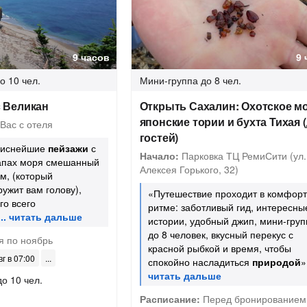
9 часов
9 
о 10 чел.
Мини-группа
до 8 чел.
 Великан
Открыть Сахалин: Охотское мо
японские тории и бухта Тихая (
Вас с отеля
гостей)
писнейшие
пейзажи
с
Начало:
Парковка ТЦ РемиСити (ул.
запах моря смешанный
Алексея Горького, 32)
м, (который
ружит вам голову),
«Путешествие проходит в комфор
го всего
ритме: заботливый гид, интересны
истории, удобный джип, мини-груп
до 8 человек, вкусный перекус с
я по ноябрь
красной рыбкой и время, чтобы
вг в 07:00
спокойно насладиться
природой
»
до 10 чел.
Расписание:
Перед бронированием