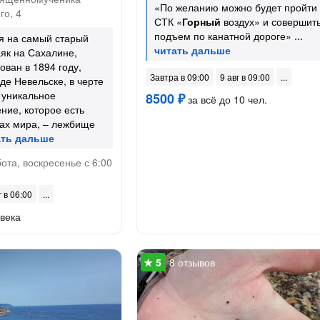
«По желанию можно будет пройти 
го, 4
СТК «
Горный
воздух» и совершит
подъем по канатной дороге»
 на самый старый
як на Сахалине,
ован в 1894 году,
Завтра в 09:00
9 авг в 09:00
де Невельске, в черте
 уникальное
8500 ₽
за всё до 10 чел.
ние, которое есть
чках мира, – лежбище
ота, воскресенье с 6:00
г в 06:00
века
8 отзывов