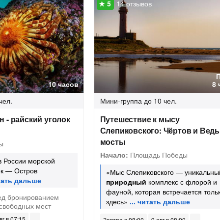
14 отзывов
10 часов
8 
чел.
Мини-группа
до 10 чел.
 - райский уголок
Путешествие к мысу
Слепиковского: Чёртов и Вед
мосты
ы
Начало:
Площадь Победы
в России морской
к — Остров
«Мыс Слепиковского — уникальны
природный
комплекс с флорой и
фауной, которая встречается толь
д бронированием
здесь»
 свободных мест
вг в 07:15
Завтра в 08:00
9 авг в 08:00