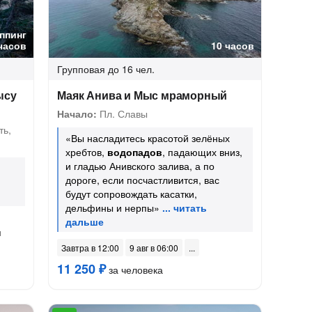
ппинг
часов
10 часов
Групповая
до 16 чел.
ысу
Маяк Анива и Мыс мраморный
Начало:
Пл. Славы
ть,
«Вы насладитесь красотой зелёных
хребтов,
водопадов
, падающих вниз,
и гладью Анивского залива, а по
дороге, если посчастливится, вас
будут сопровождать касатки,
дельфины и нерпы»
ы
Завтра в 12:00
9 авг в 06:00
11 250 ₽
за человека