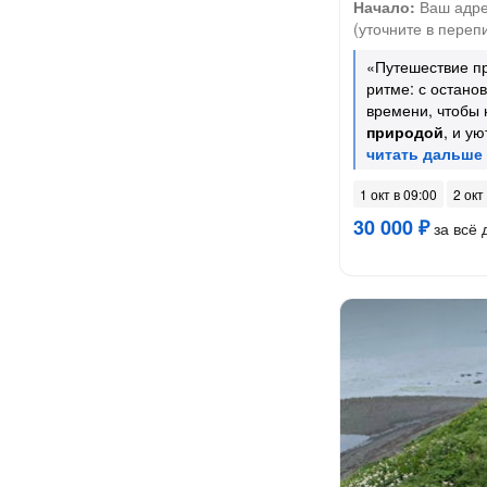
Начало:
Ваш адре
(уточните в переп
«Путешествие п
ритме: с остано
времени, чтобы 
природой
, и у
1 окт в 09:00
2 окт
30 000 ₽
за всё 