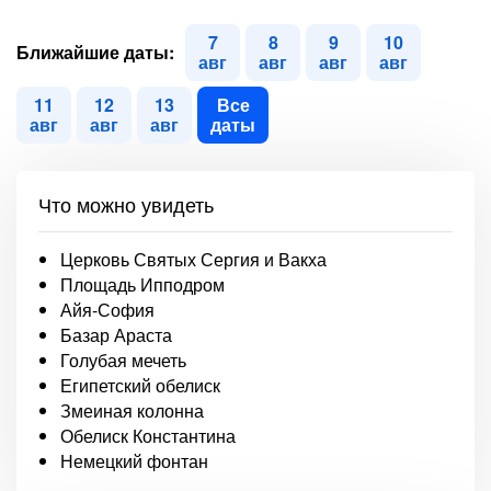
7
8
9
10
Ближайшие даты:
авг
авг
авг
авг
11
12
13
Все
авг
авг
авг
даты
Что можно увидеть
Церковь Святых Сергия и Вакха
Площадь Ипподром
Айя-София
Базар Араста
Голубая мечеть
Египетский обелиск
Змеиная колонна
Обелиск Константина
Немецкий фонтан