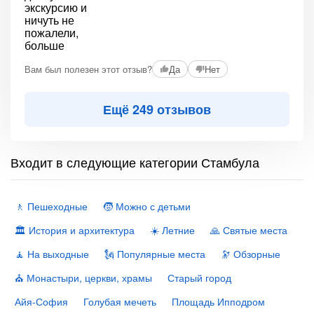
Вам был полезен этот отзыв?
Да
Нет
Ещё 249 отзывов
Входит в следующие категории Стамбула
🚶 Пешеходные
🧒 Можно с детьми
🏛 История и архитектура
☀️ Летние
🙏 Святые места
🧘 На выходные
🗽 Популярные места
🔭 Обзорные
⛪️ Монастыри, церкви, храмы
Старый город
Айя-София
Голубая мечеть
Площадь Ипподром