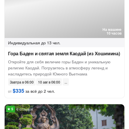
На машине
10 часов
Индивидуальная
до 13 чел.
Гора Баден и святая земля Каодай (из Хошимина)
Откройте для себя величие горы Баден и уникальную
религию Каодай. Погрузитесь в атмосферу легенд и
насладитесь природой Южного Вьетнама
Завтра в 06:00
10 авг в 06:00
$335
за всё до 2 чел.
от
6 отзывов