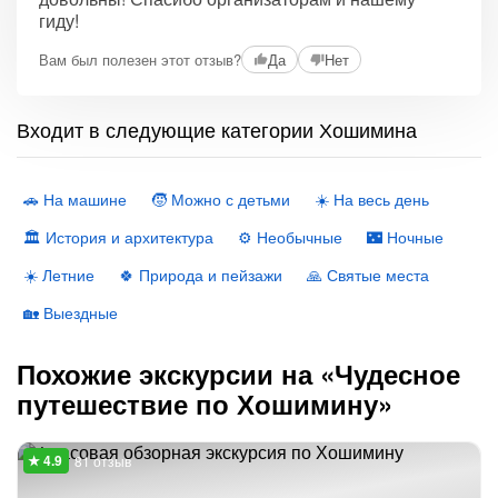
гиду!
Вам был полезен этот отзыв?
Да
Нет
Входит в следующие категории Хошимина
🚗 На машине
🧒 Можно с детьми
☀️ На весь день
🏛 История и архитектура
⚙️ Необычные
🌃 Ночные
☀️ Летние
🍀 Природа и пейзажи
🙏 Святые места
🏡 Выездные
Похожие экскурсии на «Чудесное
путешествие по Хошимину»
81 отзыв