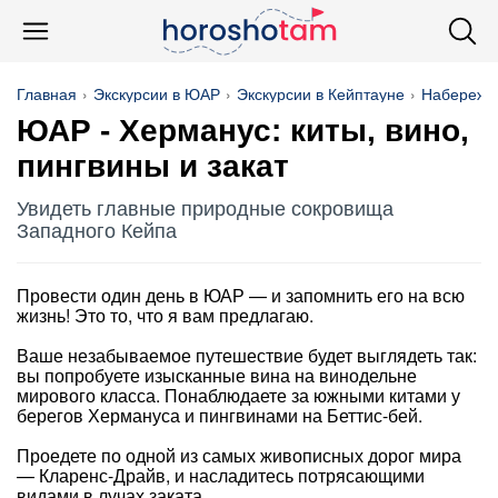
Главная
Экскурсии в ЮАР
Экскурсии в Кейптауне
Набережн
ЮАР - Херманус: киты, вино,
пингвины и закат
Увидеть главные природные сокровища
Западного Кейпа
Провести один день в ЮАР — и запомнить его на всю
жизнь! Это то, что я вам предлагаю.
Ваше незабываемое путешествие будет выглядеть так:
вы попробуете изысканные вина на винодельне
мирового класса. Понаблюдаете за южными китами у
берегов Хермануса и пингвинами на Беттис-бей.
Проедете по одной из самых живописных дорог мира
— Кларенс-Драйв, и насладитесь потрясающими
видами в лучах заката.