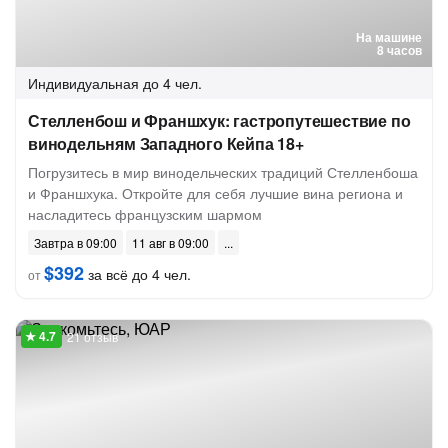
На машине
8 часов
Индивидуальная
до 4 чел.
Стелленбош и Франшхук: гастропутешествие по
винодельням Западного Кейпа 18+
Погрузитесь в мир винодельческих традиций Стелленбоша
и Франшхука. Откройте для себя лучшие вина региона и
насладитесь французским шармом
Завтра в 09:00
11 авг в 09:00
$392
за всё до 4 чел.
от
21 отзыв