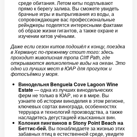
среде обитания. Летом киты подплывают
прямо к берегу залива. Вы сможете увидеть
брачные игры и выпрыгивания из воды, а
сопровождающие вас профессиональные
рейнджеры поделятся интересными фактами
об образе жизни гигантов, а также охране и
изучении китов учёными.
Даже если сезон китов подошёл к концу, поездка
в Херманус по-прежнему стоит того: здесь
проходит живописная тропа Cliff Path, где
открываются великолепные виды на океан. Это
одно из лучших мест в ЮАР для прогулок и
фотосъёмки у моря.
Винодельня Benguela Cove Lagoon Wine
Estate
— одна из лучших винодельческих
ферм не только в ЮАР, но и в мире. Вы
узнаете об истории виноделия в этом регионе,
ключевых сортах винограда, особенностях
терруара и технологий производства, а также
насладитесь дегустацией изысканных вин.
Колония пингвинов в Stony Point Beach на
Беттис-бей.
Вы понаблюдаете за жизнью этих
забавных птиц в естественной среде, увидите