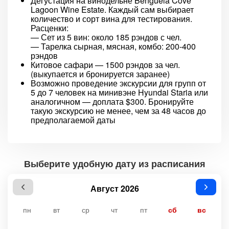
Дегустация на винодельне Benguela Cove
Lagoon Wine Estate. Каждый сам выбирает
количество и сорт вина для тестирования.
Расценки:
— Сет из 5 вин: около 185 рэндов с чел.
— Тарелка сырная, мясная, комбо: 200-400
рэндов
Китовое сафари — 1500 рэндов за чел.
(выкупается и бронируется заранее)
Возможно проведение экскурсии для групп от
5 до 7 человек на минивэне Hyundai Staria или
аналогичном — доплата $300. Бронируйте
такую экскурсию не менее, чем за 48 часов до
предполагаемой даты
Выберите удобную дату из расписания
Август 2026
пн
вт
ср
чт
пт
сб
вс