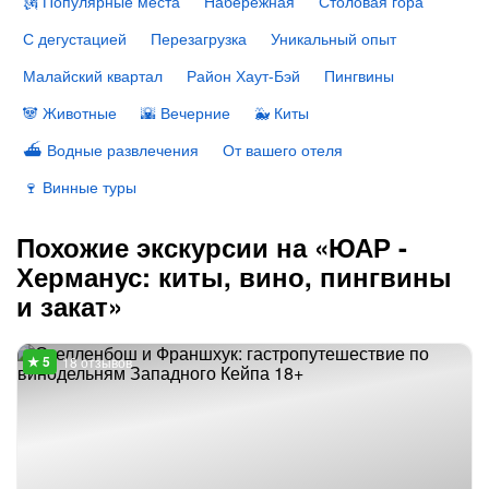
🗽 Популярные места
Набережная
Столовая гора
С дегустацией
Перезагрузка
Уникальный опыт
Малайский квартал
Район Хаут-Бэй
Пингвины
🐼 Животные
🌇 Вечерние
🐳 Киты
⛴ Водные развлечения
От вашего отеля
🍷 Винные туры
Похожие экскурсии на «ЮАР -
Херманус: киты, вино, пингвины
и закат»
18 отзывов