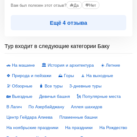
Вам был полезен этот отзыв?
Да
Нет
Ещё 4 отзыва
Тур входит в следующие категории Баку
🚗 На машине
🏛 История и архитектура
☀️ Летние
🍀 Природа и пейзажи
⛰ Горы
🧘 На выходные
🔭 Обзорные
🧳 Все туры
3-дневные туры
🏡 Выездные
Девичья башня
🗽 Популярные места
В Лагич
По Азербайджану
Аллея шахидов
Центр Гейдара Алиева
Пламенные башни
На ноябрьские праздники
На праздники
На Рождество