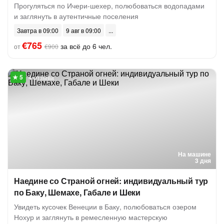
Прогуляться по Ичери-шехер, полюбоваться водопадами
и заглянуть в аутентичные поселения
Завтра в 09:00
9 авг в 09:00
€765
за всё до 6 чел.
от
€900
4 отзыва
На машине
3 дня
Наедине со Страной огней: индивидуальный тур
по Баку, Шемахе, Габале и Шеки
Увидеть кусочек Венеции в Баку, полюбоваться озером
Нохур и заглянуть в ремесленную мастерскую