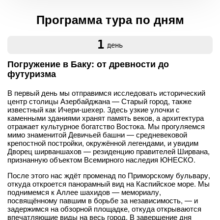
Программа тура по дням
1
день
Погружение в Баку: от древности до
футуризма
В первый день мы отправимся исследовать исторический
центр столицы Азербайджана — Старый город, также
известный как Ичери-шехер. Здесь узкие улочки с
каменными зданиями хранят память веков, а архитектура
отражает культурное богатство Востока. Мы прогуляемся
мимо знаменитой Девичьей башни — средневековой
крепостной постройки, окружённой легендами, и увидим
Дворец ширваншахов — резиденцию правителей Ширвана,
признанную объектом Всемирного наследия ЮНЕСКО.
После этого нас ждёт променад по Приморскому бульвару,
откуда откроется панорамный вид на Каспийское море. Мы
поднимемся к Аллее шахидов — мемориалу,
посвящённому павшим в борьбе за независимость, — и
задержимся на обзорной площадке, откуда открываются
впечатляющие виды на весь город. В завершение дня