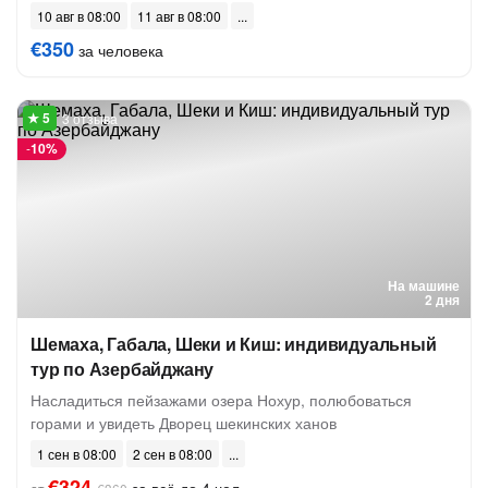
10 авг в 08:00
11 авг в 08:00
€350
за человека
3 отзыва
-
10%
На машине
2 дня
Шемаха, Габала, Шеки и Киш: индивидуальный
тур по Азербайджану
Насладиться пейзажами озера Нохур, полюбоваться
горами и увидеть Дворец шекинских ханов
1 сен в 08:00
2 сен в 08:00
€324