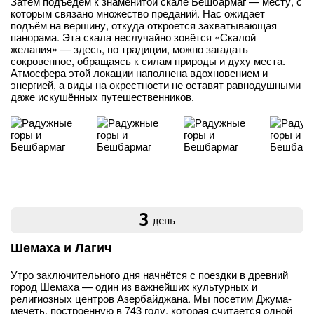
Затем подъедем к знаменитой скале Бешбармаг — месту, с
которым связано множество преданий. Нас ожидает
подъём на вершину, откуда откроется захватывающая
панорама. Эта скала неслучайно зовётся «Скалой
желания» — здесь, по традиции, можно загадать
сокровенное, обращаясь к силам природы и духу места.
Атмосфера этой локации наполнена вдохновением и
энергией, а виды на окрестности не оставят равнодушными
даже искушённых путешественников.
3
день
Шемаха и Лагич
Утро заключительного дня начнётся с поездки в древний
город Шемаха — один из важнейших культурных и
религиозных центров Азербайджана. Мы посетим Джума-
мечеть, построенную в 743 году, которая считается одной