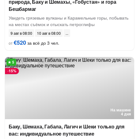
природа, Баку и Шемахы, «Гобустан» и гора
Бешбармаг
Увидеть грязевые вулканы и Карамельные горы, побывать
на местах съёмок и отыскать петроглифы
9 авг в 08:00
10 авг в 08:00
€520
за всё до 3 чел.
от
13 отзывов
-
15%
На машине
4 дня
Баку, Шемаха, Габала, Лагич и Шеки только для
вас: индивидуальное путешествие