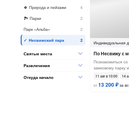
Природа и пейзажи
Парки
Парк «Альба»
Несвижский парк
Индивидуальная
д
По Несвижу с 
Святые места
Познакомиться со
Развлечения
замковому парку 
11 авг в 10:00
14 а
Откуда начало
13 200 ₽
за вс
от