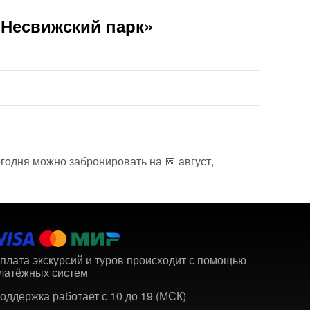
«Несвижский парк»
годня можно забронировать на 📅 август,
плата экскурсий и туров происходит с помощью
латёжных систем
оддержка работает с 10 до 19 (МСК)