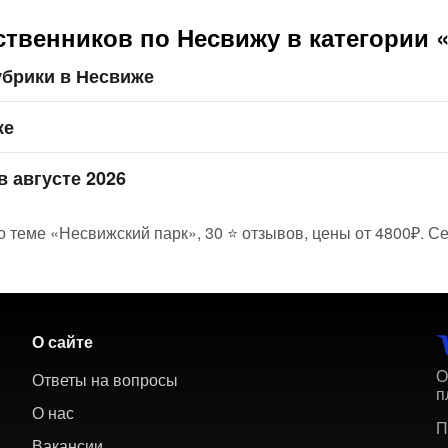
твенников по Несвижу в категории 
убрики в Несвиже
же
в августе 2026
 теме «Несвижский парк», 30 ⭐ отзывов, цены от 4800₽. Се
О сайте
О
Ответы на вопросы
п
О нас
П
Вакансии