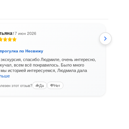
тьяна
17 июн 2026
Д
прогулка по Несвижу
Боль
экскурсия, спасибо Людмиле, очень интересно,
Все 
скучал, всем всё понравилось. Было много
Вам б
 мы историей интересуемся, Людмила дала
альше
лезен этот отзыв?
Да
Нет