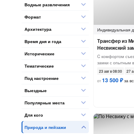
Водные развлечения
Формат
Архитектура
Индивидуальная
д
Трансфер из Ми
Время дня и года
Несвижский зам
Исторические
C комфортом съез
замки с опытным 
Тематические
23 авг в 08:00
27 а
Под настроение
13 500 ₽
за вс
от
Выездные
Популярные места
Для кого
Природа и пейзажи