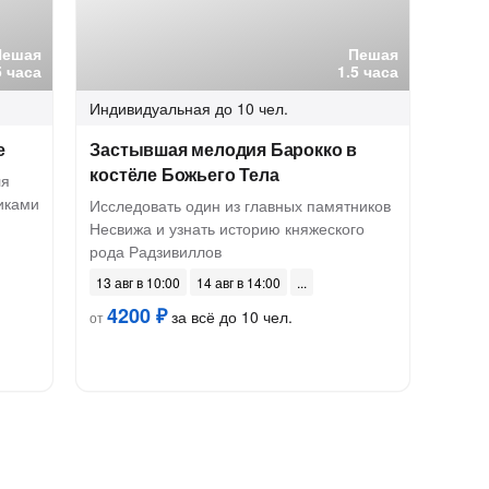
Пешая
Пешая
5 часа
1.5 часа
Индивидуальная
до 10 чел.
е
Застывшая мелодия Барокко в
костёле Божьего Тела
ля
иками
Исследовать один из главных памятников
Несвижа и узнать историю княжеского
рода Радзивиллов
13 авг в 10:00
14 авг в 14:00
4200 ₽
за всё до 10 чел.
от