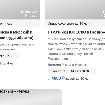
На машине
9 часов
1.
о 4 чел.
Индивидуальная
до 10 чел.
нска в Мирский и
Памятники ЮНЕСКО в Несвиж
ки (туда-обратно)
Уникальная экскурсия по Несвижу д
знакомства с историческими памятн
дить в средневековые
ЮНЕСКО. Откройте для себя замок,
водителем
костёл и усыпальницу князей
вг в 08:00
Радзивиллов
ё до 4 чел.
Начало:
У замка Несвиж
13 авг в 13:00
14 авг в 08:00
4800 ₽
за всё до 10 чел.
от