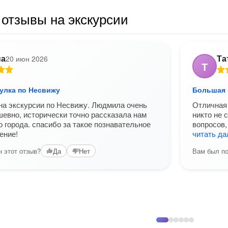
отзывы на экскурсии
на
Та
20 июн 2026
Т
улка по Несвижу
Большая 
на экскурсии по Несвижу. Людмила очень
Отличная 
шевно, исторически точно рассказала нам
никто не 
о города. спасибо за такое познавательное
вопросов,
ение!
читать д
 этот отзыв?
Вам был по
Да
Нет