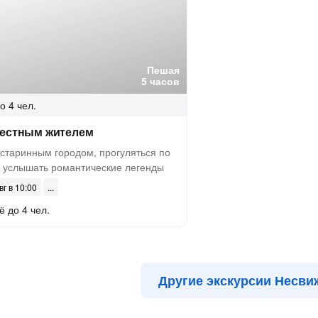
Пешая
5 часов
о 4 чел.
местным жителем
 старинным городом, прогуляться по
и услышать романтические легенды
вг в 10:00
ё до 4 чел.
Другие экскурсии Несви