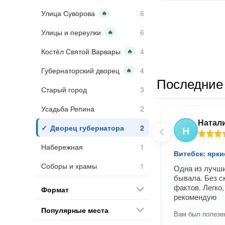
Улица Суворова
🔥
Улицы и переулки
🔥
Костёл Святой Варвары
🔥
Губернаторский дворец
🔥
Последние 
Старый город
Усадьба Репина
Натал
Дворец губернатора
Н
Набережная
Витебск: ярки
Соборы и храмы
Одна из лучши
бывала. Без с
фактов. Легко
Формат
рекомендую
Популярные места
Вам был полезен