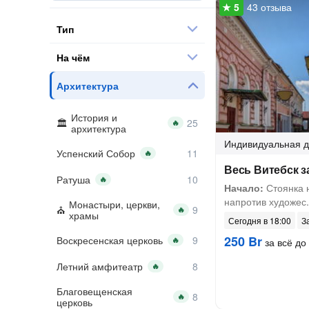
43 отзыва
Тип
На чём
Архитектура
История и
🔥
архитектура
Индивидуальная
д
Успенский Собор
🔥
Весь Витебск за
Ратуша
🔥
Начало:
Стоянка 
напротив художес.
Монастыри, церкви,
🔥
храмы
Сегодня в 18:00
З
250 Br
Воскресенская церковь
🔥
за всё до 
Летний амфитеатр
🔥
Благовещенская
🔥
церковь