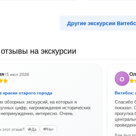
Другие экскурсии Витебс
отзывы на экскурсии
ия
Ол
15 июл 2026
О
е краски старого города
Витебск: 
х обзорных экскурсий, на которых я
Спасибо б
кучных цифр, нагромождения исторических
показал. 
, непринужденно, интересно. Очень
прогулка 
централь
проведенн
 этот отзыв?
Да
Нет
Вам был по