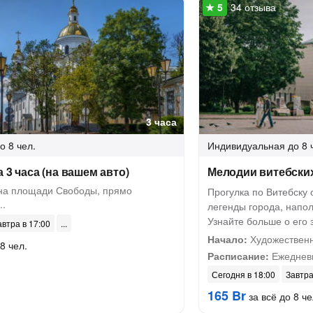
34 отзыва
3 часа
о 8 чел.
Индивидуальная
до 8 
 3 часа (на вашем авто)
Мелодии витебски
на площади Свободы, прямо
Прогулка по Витебску 
..
легенды города, напол
Узнайте больше о его
автра в 17:00
Начало:
Художественн
8 чел.
Расписание:
Ежедневн
Сегодня в 18:00
Завтра
165 Br
за всё до 8 че