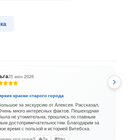
ка
ьга
25 июн 2026
А
яркие краски старого города
Вите
ольшое за экскурсию от Алексея. Рассказал,
Все 
Очень много интересных фактов. Пешеходная
Алек
была не утомительна, прошлись по главным
Вам б
ным достопримечательностям. Благодарим за
ое время с пользой и историей Витебска.
лезен этот отзыв?
Да
Нет