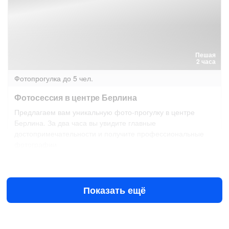
Пешая
2 часа
Фотопрогулка
до 5 чел.
Фотосессия в центре Берлина
Предлагаем вам уникальную фото-прогулку в центре
Берлина. За два часа вы увидите главные
достопримечательности и получите профессиональные
фотографии
1 сен в 10:00
2 сен в 10:00
€135
за всё до 5 чел.
от
Показать ещё