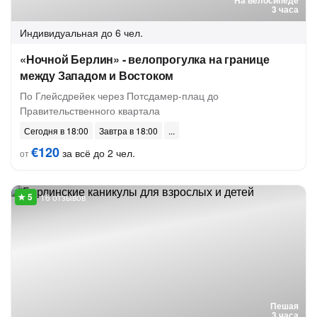
На велосипеде
3 часа
Индивидуальная
до 6 чел.
«Ночной Берлин» - велопрогулка на границе
между Западом и Востоком
По Глейсдрейек через Потсдамер-плац до
Правительственного квартала
Сегодня в 18:00
Завтра в 18:00
€120
за всё до 2 чел.
от
16 отзывов
Пешая
3 часа