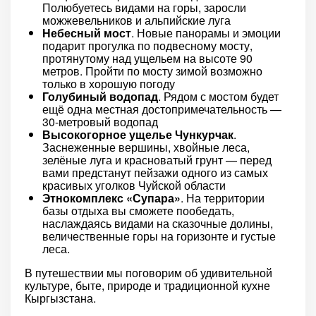
Полюбуетесь видами на горы, заросли
можжевельников и альпийские луга
Небесный мост
. Новые панорамы и эмоции
подарит прогулка по подвесному мосту,
протянутому над ущельем на высоте 90
метров. Пройти по мосту зимой возможно
только в хорошую погоду
Голубиный водопад
. Рядом с мостом будет
ещё одна местная достопримечательность —
30-метровый водопад
Высокогорное ущелье Чункурчак
.
Заснеженные вершины, хвойные леса,
зелёные луга и красноватый грунт — перед
вами предстанут пейзажи одного из самых
красивых уголков Чуйской области
Этнокомплекс «Супара»
. На территории
базы отдыха вы сможете пообедать,
наслаждаясь видами на сказочные долины,
величественные горы на горизонте и густые
леса.
В путешествии мы поговорим об удивительной
культуре, быте, природе и традиционной кухне
Кыргызстана.