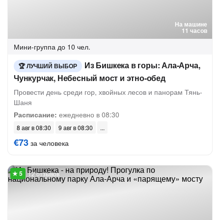
На машине
11 часов
Мини-группа
до 10 чел.
Из Бишкека в горы: Ала-Арча,
ЛУЧШИЙ ВЫБОР
Чункурчак, Небесный мост и этно-обед
Провести день среди гор, хвойных лесов и панорам Тянь-
Шаня
Расписание:
ежедневно в 08:30
8 авг в 08:30
9 авг в 08:30
€73
за человека
12 отзывов