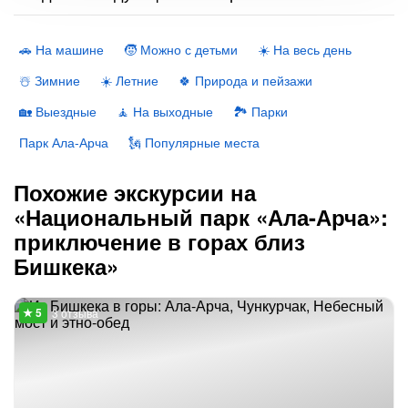
🚗 На машине
🧒 Можно с детьми
☀️ На весь день
☃️ Зимние
☀️ Летние
🍀 Природа и пейзажи
🏡 Выездные
🧘 На выходные
🏞 Парки
Парк Ала-Арча
🗽 Популярные места
Похожие экскурсии на
«Национальный парк «Ала-Арча»:
приключение в горах близ
Бишкека»
3 отзыва