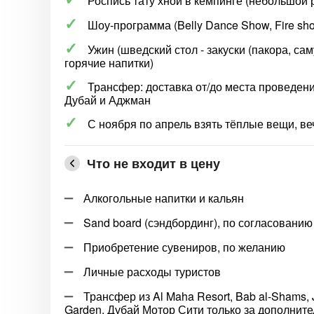
Роспись тату хной в кемпинге (небольшой 
Шоу-программа (Belly Dance Show, Fire sh
Ужин (шведский стол - закуски (пакора, са
горячие напитки)
Трансфер: доставка от/до места проведени
Дубай и Аджман
С ноября по апрель взять тёплые вещи, в
Что не входит в цену
Алкогольные напитки и кальян
Sand board (сэндбординг), по согласованию
Приобретение сувениров, по желанию
Личные расходы туристов
Трансфер из Al Maha Resort, Bab al-Shams, Jeb
Garden, Дубай Мотор Сити только за дополните