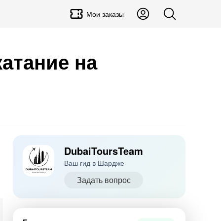
Мои заказы
катание на
DubaiToursTeam
Ваш гид в Шардже
Задать вопрос