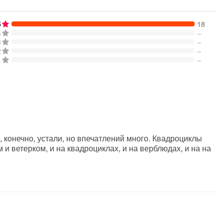
5
18
4
–
3
–
2
–
1
–
 конечно, устали, но впечатлений много. Квадроциклы
 и ветерком, и на квадроциклах, и на верблюдах, и на на