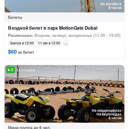
На автобусе
8 часов
Билеты
Входной билет в парк MotionGate Dubai
Расписание:
Вторник, четверг, воскресенье (11.00 - 19.00)
Завтра в 12:00
11 авг в 12:00
$60
за билет
18 отзывов
На квадроциклах
На верблюдах
8 часов
Мини-группа
до 6 чел.