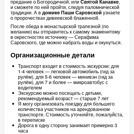
предание о Богородичной, или
Святой Канавке
,
и сможете по ней пройти, следуя паломнической
традиции. А в
домике Паши Саровской
узнаете
о пророчествах дивеевской блаженной.
После обеда в монастырской трапезной (по
желанию) вы отправитесь к самому знаменитому
в окрестностях источнику — Серафима
Саровского, где можно набрать воды и окунуться.
Организационные детали
Транспорт входит в стоимость экскурсии: для
1-4 человек — легковой автомобиль (гид за
рулём), для 5-6 человек — минивэн (гид за
рулём), для 7 и более — микроавтобус с
водителем
Экскурсию можно посещать с детьми,
рекомендуемый возраст — старше 7 лет
Я могу организовать поездку для большего
количества участников на арендованном
транспорте. Стоимость уточняйте, пожалуйста,
в переписке
Дорога в одну сторону занимает примерно 3
часа