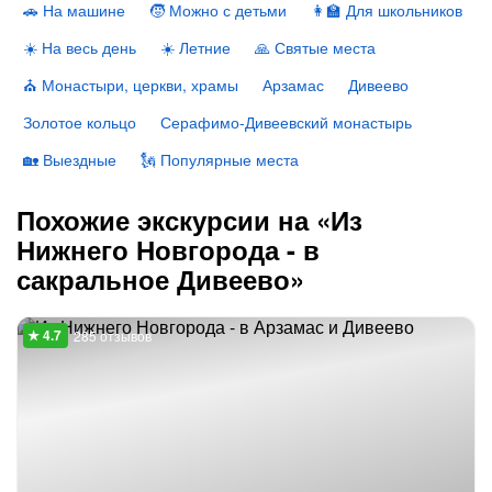
🚗 На машине
🧒 Можно с детьми
👩‍🏫 Для школьников
☀️ На весь день
☀️ Летние
🙏 Святые места
⛪️ Монастыри, церкви, храмы
Арзамас
Дивеево
Золотое кольцо
Серафимо-Дивеевский монастырь
🏡 Выездные
🗽 Популярные места
Похожие экскурсии на «Из
Нижнего Новгорода - в
сакральное Дивеево»
285 отзывов