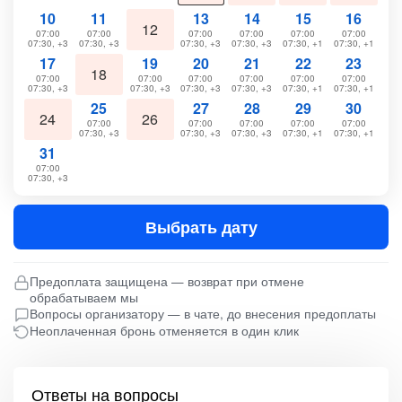
10
11
13
14
15
16
12
07:00
07:00
07:00
07:00
07:00
07:00
07:30, +3
07:30, +3
07:30, +3
07:30, +3
07:30, +1
07:30, +1
17
19
20
21
22
23
18
07:00
07:00
07:00
07:00
07:00
07:00
07:30, +3
07:30, +3
07:30, +3
07:30, +3
07:30, +1
07:30, +1
25
27
28
29
30
24
26
07:00
07:00
07:00
07:00
07:00
07:30, +3
07:30, +3
07:30, +3
07:30, +1
07:30, +1
31
07:00
07:30, +3
Выбрать дату
Предоплата защищена — возврат при отмене
обрабатываем мы
Вопросы организатору — в чате, до внесения предоплаты
Неоплаченная бронь отменяется в один клик
Ответы на вопросы