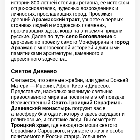
истории 800-летней столицы региона, ее истоках и
отцах-основателях, чудесных возрождениях и
личностях, прославивших город. Проезжая
древний
Арзамасский тракт
, узнаете о первых
стоянках людей и мордовских племенах,
проживавших здесь, когда на эти земли пришли
русские. Далее по пути
село Богоявление
с
церковью по проекту самого Монферрана и
город
Арзамас
с многовековой историей и дивными
памятниками архитектуры, каменного и
деревянного зодчества.
Святое Дивеево
Считается, что земные жребии, или уделы Божьей
Матери — Иверия, Афон, Киев и Дивеево.
Представьте, насколько значимую святыню
православного мира вы посетите в этой поездке!
Величественный
Свято-Троицкий Серафимо-
Дивеевский монастырь
погрузит вас в
атмосферу благодати, которую здесь ощущают и
религиозные, и светские люди. Вы осмотрите
Троицкий храм
, где находятся мощи святого
Серафима Саровского, и узнаете о жизни особо
почитаемого в России старца. Услышите