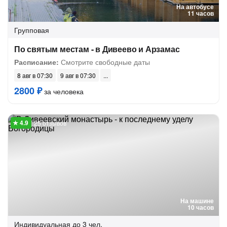
На автобусе
11 часов
Групповая
По святым местам - в Дивеево и Арзамас
Расписание:
Смотрите свободные даты
8 авг в 07:30
9 авг в 07:30
2800 ₽
за человека
25 отзывов
На машине
10 часов
Индивидуальная
до 3 чел.