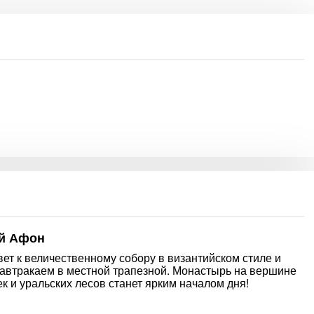
ий Афон
вет к величественному собору в византийском стиле и
завтракаем в местной трапезной. Монастырь на вершине
 и уральских лесов станет ярким началом дня!