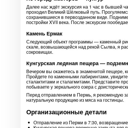
Далее нас ждёт экскурсия на 1 час в бывшей ча
проходил Великий Шёлковый путь. Прогуляемся
сохранившиеся в первозданном виде. Подниме
постройки XVII века. После экскурсии пообеда
Камень Ермак
Следующий объект программы — каменный риф
скале, возвышающейся над рекой Сылва, я рас
сокровищах.
Кунгурская ледяная пещера — подземн
Вечером вы окажетесь в знаменитой пещере, ко
Пройдете по каменными лабиринтами, увидите
сталактитами и сталагмитами. Представите пр
побываете у зеркального озера с доисторическ
Перед отправлением в Пермь, я рекомендую зае
натуральную продукцию из мяса на гостинцы.
Организационные детали
Отправление из Перми в 7:30, возвращение
Кунгурская пещера временно закрыта для 