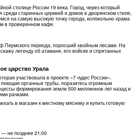
йной столице России 19 века. Город, через который
 среди старинных церквей и домов в дворянском стиле,
мся на самую высокую точку города, колокольню храма
ем в проверенном кафе.
 Пермского периода, поросший хвойным лесами. На
скажу легенду об атамане, его войске и спрятанных
ое царство Урала
торая участвовала в проекте «7 чудес России».
 поющие органные трубы, поразитесь огромным
оцессы формирования земли 500 миллионов лет назад и
ими рачками.
хать в магазин к местному мяснику и купить готовую
 — не позднее 21:00
посещения