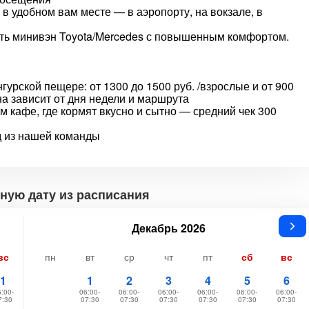
 в удобном вам месте — в аэропорту, на вокзале, в
ать минивэн Toyota/Mercedes с повышенным комфортом.
гурской пещере: от 1300 до 1500 руб. /взрослые и от 900
ена зависит от дня недели и маршрута
м кафе, где кормят вкусно и сытно — средний чек 300
д из нашей команды
ную дату из расписания
Декабрь 2026
вс
пн
вт
ср
чт
пт
сб
вс
1
1
2
3
4
5
6
:00-
06:00-
06:00-
06:00-
06:00-
06:00-
06:00-
7:30
07:30
07:30
07:30
07:30
07:30
07:30