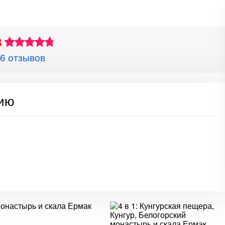
8
6 отзывов
сию