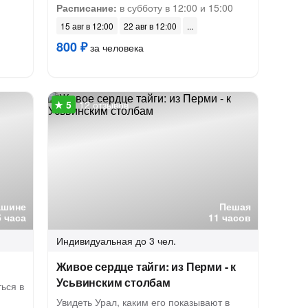
Расписание:
в субботу в 12:00 и 15:00
15 авг в 12:00
22 авг в 12:00
800 ₽
за человека
12 отзывов
ашине
Пешая
5 часа
11 часов
Индивидуальная
до 3 чел.
Живое сердце тайги: из Перми - к
Усьвинским столбам
ься в
Увидеть Урал, каким его показывают в