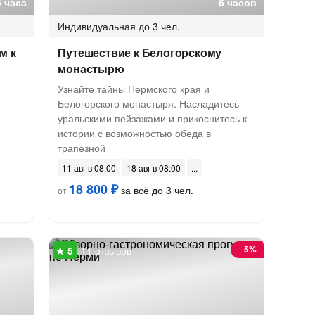
5 часа
6 часов
Индивидуальная
до 3 чел.
м к
Путешествие к Белогорскому
монастырю
Узнайте тайны Пермского края и
Белогорского монастыря. Насладитесь
уральскими пейзажами и прикоснитесь к
истории с возможностью обеда в
трапезной
11 авг в 08:00
18 авг в 08:00
18 800 ₽
за всё до 3 чел.
от
-
5%
11 отзывов