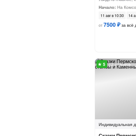
Начало:
На Комсо
11 авг в 10:30
14 а
7500 ₽
за всё 
от
12 отзывов
Индивидуальная
д
Сказки Пермско