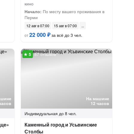
кино
Начало:
По месту вашего проживания в
Перми
12 авг в 07:00
15 авг в 07:00
22 000 ₽
за всё до 3 чел.
от
87 отзывов
ашине
На машине
часов
12 часов
Индивидуальная
до 8 чел.
дце»
Каменный город и Усьвинские
Столбы