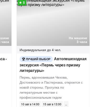
20 отзывов
ашине
На машине
3 часа
3 часа
Индивидуальная
до 4 чел.
са -
Автопешеходная
ЛУЧШИЙ ВЫБОР
экскурсия «Пермь через призму
литературы»
Пермь, вдохновившая Чехова,
Достоевского и Пастернака, откроется с
новой стороны. Прогулка по
литературным местам с
профессиональным гидом
10 авг в 14:00
15 авг в 13:00