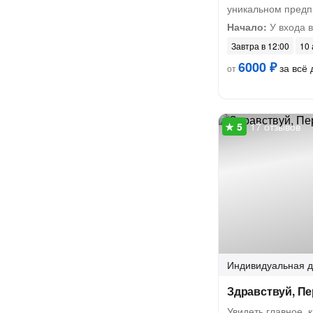
уникальном предп
Начало:
У входа 
Завтра в 12:00
10 
6000 ₽
за всё 
от
17 отзывов
Индивидуальная
д
Здравствуй, П
Увидеть главное, 