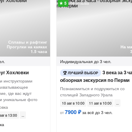
24 отзыва
Сплавы и рафтинг
Прогулки на каяках
На м
1.5 часа
ел.
Индивидуальная
до 3 чел.
руг Хохловки
3 века за 3 ча
ЛУЧШИЙ ВЫБОР
обзорная экскурсия по Перми
и инструкторами
захватывающее
Познакомиться и подружиться со
ме, где вас ждут
столицей Западного Урала
и уникальные фото
10 авг в 10:00
11 авг в 10:00
овка
7900 ₽
за всё до 3 чел.
от
авг в 13:00
ка