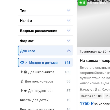
45 отзывов
Тип
На чём
Водные развлечения
Формат
Для кого
Групповая
до 20 ч
На каяках - вок
Можно с детьми
Вместе с опытным
Для школьников
отправляйтесь в 
путешествие по Ка
Для пенсионеров
живописные виды 
Начало:
В с. Хохл
Для студентов
Завтра в 13:00
11 
Квесты для детей
1750 ₽
за челове
Квесты для взрослых