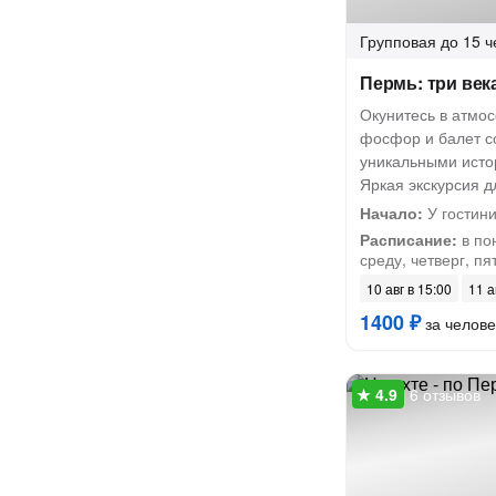
Групповая
до 15 ч
Пермь: три век
Окунитесь в атмо
фосфор и балет с
уникальными исто
Яркая экскурсия д
Начало:
У гостин
Расписание:
в по
среду, четверг, пя
10 авг в 15:00
11 а
1400 ₽
за челове
6 отзывов