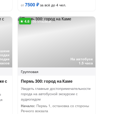
7500 ₽
за всё до 4 чел.
от
56 отзывов
ашине
ходах
лодке
На автобусе
часов
1.5 часа
Групповая
ке с
Пермь 300: город на Каме
Увидеть главные достопримечательности
города на автобусной экскурсии с
о
аудиогидом
ая
Начало:
Пермь 1, остановка со стороны
Речного вокзала