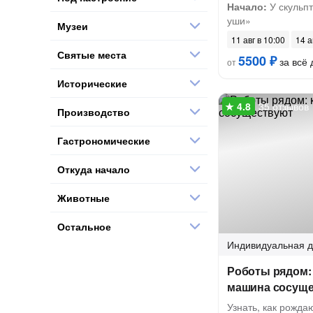
Начало:
У скульп
уши»
Музеи
11 авг в 10:00
14 а
Святые места
5500 ₽
за всё 
от
Исторические
35 отзывов
Производство
Гастрономические
Откуда начало
Животные
Остальное
Индивидуальная
д
Роботы рядом: 
машина сосущ
Узнать, как рожда