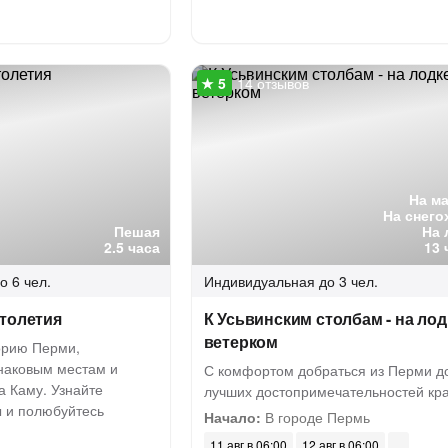
14 отзывов
На м
На снего
Пешая
На 
2.5 часа
13 
о 6 чел.
Индивидуальная
до 3 чел.
столетия
К Усьвинским столбам - на лод
ветерком
торию Перми,
знаковым местам и
С комфортом добраться из Перми д
а Каму. Узнайте
лучших достопримечательностей кр
 и полюбуйтесь
Начало:
В городе Пермь
11 авг в 06:00
12 авг в 06:00