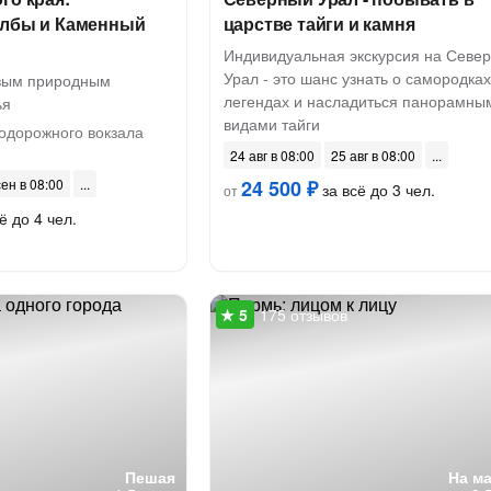
олбы и Каменный
царстве тайги и камня
Индивидуальная экскурсия на Севе
Урал - это шанс узнать о самородках
овым природным
легендах и насладиться панорамны
ья
видами тайги
одорожного вокзала
24 авг в 08:00
25 авг в 08:00
сен в 08:00
24 500 ₽
за всё до 3 чел.
от
ё до 4 чел.
175 отзывов
Пешая
На м