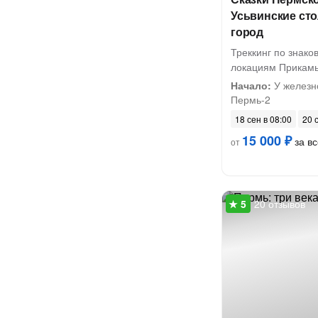
Усьвинские ст
город
Треккинг по знак
локациям Прикам
Начало:
У железн
Пермь-2
18 сен в 08:00
20 
15 000 ₽
за вс
от
20 отзывов