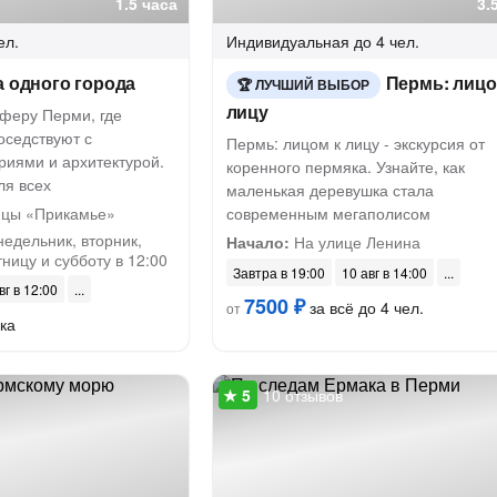
1.5 часа
3.
ел.
Индивидуальная
до 4 чел.
а одного города
Пермь: лицо
ЛУЧШИЙ ВЫБОР
лицу
сферу Перми, где
оседствуют с
Пермь: лицом к лицу - экскурсия от
риями и архитектурой.
коренного пермяка. Узнайте, как
ля всех
маленькая деревушка стала
ицы «Прикамье»
современным мегаполисом
недельник, вторник,
Начало:
На улице Ленина
тницу и субботу в 12:00
Завтра в 19:00
10 авг в 14:00
вг в 12:00
7500 ₽
за всё до 4 чел.
от
ка
10 отзывов