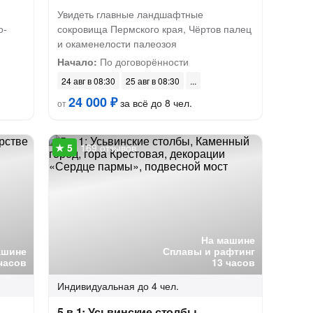
Увидеть главные ландшафтные
о-
сокровища Пермского края, Чёртов палец
и окаменелости палеозоя
Начало:
По договорённости
24 авг в 08:30
25 авг в 08:30
24 000 ₽
за всё до 8 чел.
от
169 отзывов
На машине
ашине
Сплавы и рафтинг
часов
13 часов
Индивидуальная
до 4 чел.
5 в 1: Усьвинские столбы,