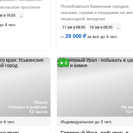
Полюбоваться Каменным городом,
мольском проспекте
скалами, горами и пещерами на авт
вг в 16:00
пешеходной экскурсии
до 4 чел.
11 авг в 08:00
16 авг в 08:00
29 000 ₽
за всё до 4 чел.
от
30 отзывов
Пешая
Сплавы и рафтинг
На м
12 часов
12 
о 4 чел.
Индивидуальная
до 3 чел.
го края:
Северный Урал - побывать в