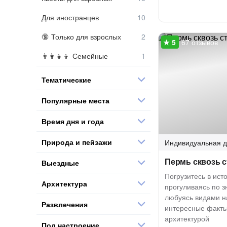
Для иностранцев
Только для взрослых
67 отзывов
Семейные
Тематические
Популярные места
Время дня и года
Природа и пейзажи
Индивидуальная
д
Пермь сквозь 
Выездные
Погрузитесь в ис
Архитектура
прогуливаясь по 
любуясь видами н
Развлечения
интересные факты
архитектурой
Под настроение