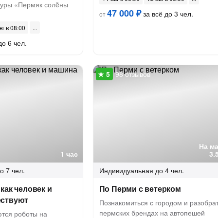
туры «Пермяк солëны
47 000 ₽
за всё до 3 чел.
от
вг в 08:00
до 6 чел.
98 отзывов
На м
1 час
3.
о 7 чел.
Индивидуальная
до 4 чел.
как человек и
По Перми с ветерком
ествуют
Познакомиться с городом и разобрат
пермских брендах на автопешей
ются роботы на