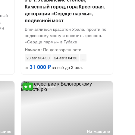
Каменный город, гора Крестовая,
декорации «Сердце пармы»,
рный
подвесной мост
,
ми
Впечатлиться красотой Урала, пройти по
подвесному мосту и посетить крепость
«Сердце пармы» в Губахе
Начало:
По договоренности
23 авг в 04:30
24 авг в 04:30
31 000 ₽
за всё до 3 чел.
от
15 отзывов
ашине
На машине