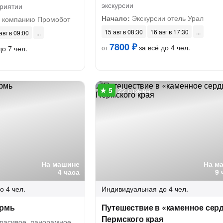
экскурсии
риятии
Начало:
Экскурсии отель Урал
в компанию Промобот
15 авг в 08:30
16 авг в 17:30
авг в 09:00
7800 ₽
за всё до 4 чел.
до 7 чел.
от
22 отзыва
На машине
На м
4 часа
9 
о 4 чел.
Индивидуальная
до 4 чел.
ермь
Путешествие в «каменное сер
Пермского края
красивое, панорамное