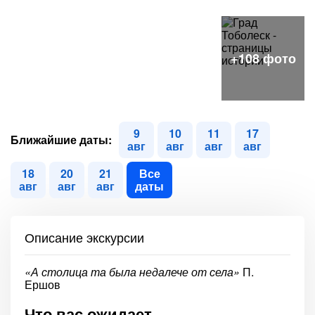
9
10
11
17
Ближайшие даты:
авг
авг
авг
авг
18
20
21
Все
авг
авг
авг
даты
Описание экскурсии
«А столица та была недалече от села»
П.
Ершов
Что вас ожидает