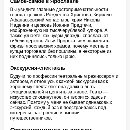
Самое-самое в Ярославле
Вы увидите главные достопримечательности
города: церковь Рождества Христова, Кирилло-
Афанасьевский монастырь, храм Николы
Надеина и церковь Иоанна Предтечи,
изображенную на тысячерублевой купюре. А
также узнаете, как чудом дважды спаслась от
гибели церковь Ильи Пророка, чем знамениты
фризы ярославских храмов, почему местные
купцы торговали без пошлины, а некоторые из
них подчинялись только царю.
Экскурсия-спектакль
Будучи по профессии театральным режиссером и
актером, я отношусь к каждой экскурсии как к
хорошему спектаклю: она должна быть
эмоциональной и цеплять за живое. Театр —
искусство сиюминутное, он творится здесь и
сейчас. Поэтому у меня не бывает одинаковых
экскурсий, каждый раз я подстраиваюсь под
интересы, настроение и эмоции
путешественников.
Организационные детали