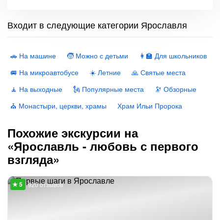
Входит в следующие категории Ярославля
🚗 На машине
🧒 Можно с детьми
👩‍🏫 Для школьников
🚐 На микроавтобусе
☀️ Летние
🙏 Святые места
🧘 На выходные
🗽 Популярные места
🔭 Обзорные
⛪️ Монастыри, церкви, храмы
Храм Ильи Пророка
Похожие экскурсии на
«Ярославль - любовь с первого
взгляда»
920 отзывов