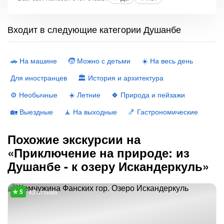
Входит в следующие категории Душанбе
🚗 На машине
🧒 Можно с детьми
☀️ На весь день
Для иностранцев
🏛 История и архитектура
⚙️ Необычные
☀️ Летние
🍀 Природа и пейзажи
🏡 Выездные
🧘 На выходные
🍤 Гастрономические
Похожие экскурсии на
«Приключение на природе: из
Душанбе - к озеру Искандеркуль»
43 отзыва