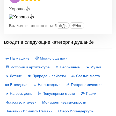
Хорошо 👍
Вам был полезен этот отзыв?
Да
Нет
Входит в следующие категории Душанбе
🚗 На машине
🧒 Можно с детьми
🏛 История и архитектура
⚙️ Необычные
🖼 Музеи
☀️ Летние
🍀 Природа и пейзажи
🙏 Святые места
🏡 Выездные
🧘 На выходные
🍤 Гастрономические
☀️ На весь день
🗽 Популярные места
🏞 Парки
Искусство и музеи
Монумент независимости
Памятник Исмаилу Самани
Озеро Искандеркуль