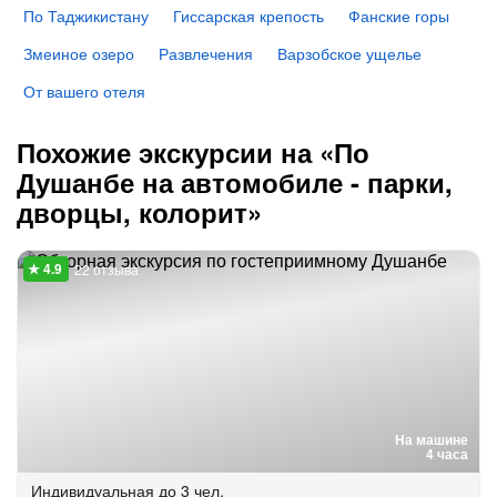
По Таджикистану
Гиссарская крепость
Фанские горы
Змеиное озеро
Развлечения
Варзобское ущелье
От вашего отеля
Похожие экскурсии на «По
Душанбе на автомобиле - парки,
дворцы, колорит»
22 отзыва
На машине
4 часа
Индивидуальная
до 3 чел.