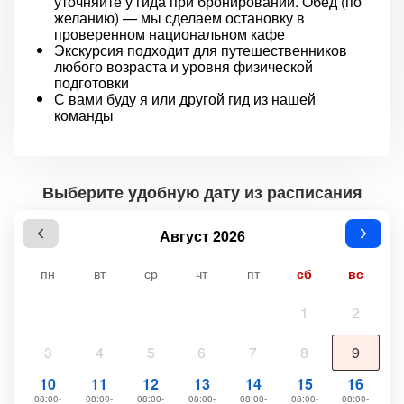
уточняйте у гида при бронировании. Обед (по
желанию) — мы сделаем остановку в
проверенном национальном кафе
Экскурсия подходит для путешественников
любого возраста и уровня физической
подготовки
С вами буду я или другой гид из нашей
команды
Выберите удобную дату из расписания
Август 2026
пн
вт
ср
чт
пт
сб
вс
1
2
3
4
5
6
7
8
9
10
11
12
13
14
15
16
08:00-
08:00-
08:00-
08:00-
08:00-
08:00-
08:00-