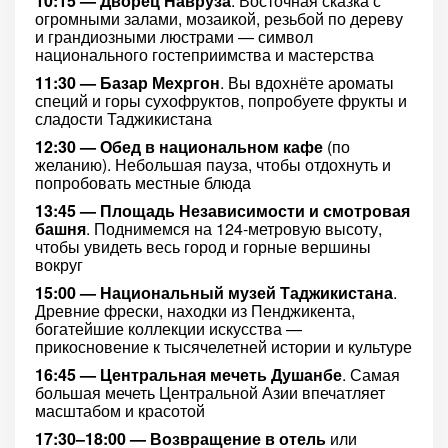
10:15 — Дворец Навруза
. Восточная сказка с
огромными залами, мозаикой, резьбой по дереву
и грандиозными люстрами — символ
национального гостеприимства и мастерства
11:30 — Базар Мехргон
. Вы вдохнёте ароматы
специй и горы сухофруктов, попробуете фрукты и
сладости Таджикистана
12:30 — Обед в национальном кафе
(по
желанию). Небольшая пауза, чтобы отдохнуть и
попробовать местные блюда
13:45 — Площадь Независимости и смотровая
башня
. Поднимемся на 124-метровую высоту,
чтобы увидеть весь город и горные вершины
вокруг
15:00 — Национальный музей Таджикистана
.
Древние фрески, находки из Пенджикента,
богатейшие коллекции искусства —
прикосновение к тысячелетней истории и культуре
16:45 — Центральная мечеть Душанбе
. Самая
большая мечеть Центральной Азии впечатляет
масштабом и красотой
17:30–18:00 — Возвращение в отель
или