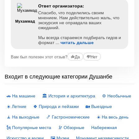
Ответ организатора:
Спасибо, что поделились своим
мнением. Нам действительно жаль, что
Мухаммад
экскурсия не оправдала ваших
ожиданий.
Мы всегда стараемся подбирать гидов и
формат
читать дальше
Вам был полезен этот отзыв?
Да
Нет
Входит в следующие категории Душанбе
🚗 На машине
🏛 История и архитектура
⚙️ Необычные
☀️ Летние
🍀 Природа и пейзажи
🏡 Выездные
🧘 На выходные
🍤 Гастрономические
☀️ На весь день
🗽 Популярные места
🔭 Обзорные
Набережная
Искусство и музеи
🖼 Музеи
Монумент независимости