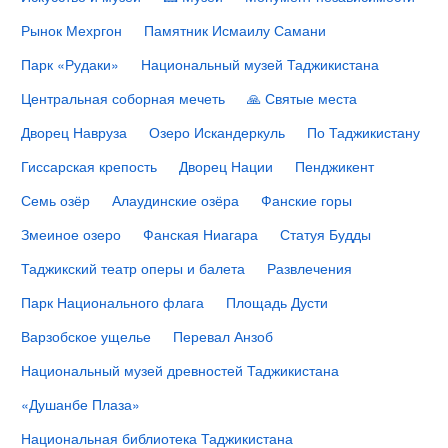
Рынок Мехргон
Памятник Исмаилу Самани
Парк «Рудаки»
Национальный музей Таджикистана
Центральная соборная мечеть
🙏 Святые места
Дворец Навруза
Озеро Искандеркуль
По Таджикистану
Гиссарская крепость
Дворец Нации
Пенджикент
Семь озёр
Алаудинские озёра
Фанские горы
Змеиное озеро
Фанская Ниагара
Статуя Будды
Таджикский театр оперы и балета
Развлечения
Парк Национального флага
Площадь Дусти
Варзобское ущелье
Перевал Анзоб
Национальный музей древностей Таджикистана
«Душанбе Плаза»
Национальная библиотека Таджикистана