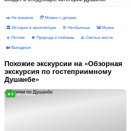
🚗 На машине
🧒 Можно с детьми
🏛 История и архитектура
⚙️ Необычные
🖼 Музеи
☀️ Летние
🍀 Природа и пейзажи
🙏 Святые места
🏡 Выездные
Похожие экскурсии на «Обзорная
экскурсия по гостеприимному
Душанбе»
39 отзывов