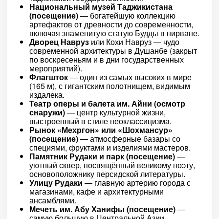
Национальный музей Таджикистана
(посещение)
— богатейшую коллекцию
артефактов от древности до современности,
включая знаменитую статую Будды в нирване.
Дворец Навруз
или Кохи Навруз — чудо
современной архитектуры в Душанбе (закрыт
по воскресеньям и в дни государственных
мероприятий).
Флагшток
— один из самых высоких в мире
(165 м), с гигантским полотнищем, видимым
издалека.
Театр оперы и балета им. Айни (осмотр
снаружи)
— центр культурной жизни,
выстроенный в стиле неоклассицизма.
Рынок «Мехргон» или «Шохмансур»
(посещение)
— атмосферные базары со
специями, фруктами и изделиями мастеров.
Памятник Рудаки и парк (посещение)
—
уютный сквер, посвящённый великому поэту,
основоположнику персидской литературы.
Улицу Рудаки
— главную артерию города с
магазинами, кафе и архитектурными
ансамблями.
Мечеть им. Абу Ханифы (посещение)
—
самую большую в Центральной Азии,