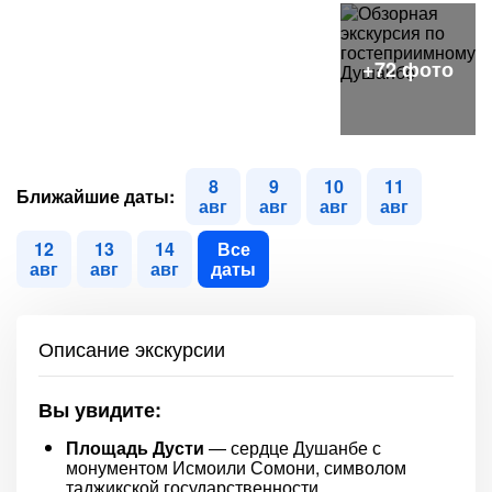
8
9
10
11
Ближайшие даты:
авг
авг
авг
авг
12
13
14
Все
авг
авг
авг
даты
Описание экскурсии
Вы увидите:
Площадь Дусти
— сердце Душанбе с
монументом Исмоили Сомони, символом
таджикской государственности.