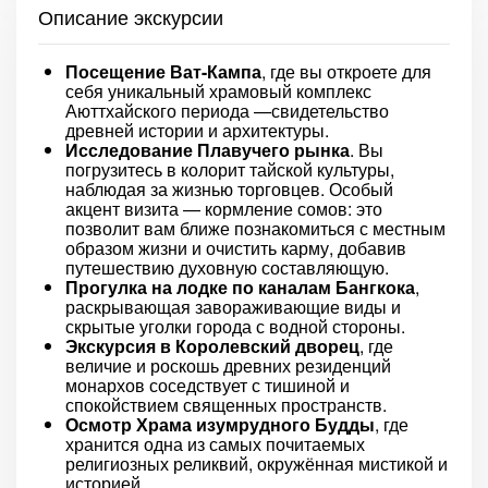
Описание экскурсии
Посещение Ват-Кампа
, где вы откроете для
себя уникальный храмовый комплекс
Аюттхайского периода —свидетельство
древней истории и архитектуры.
Исследование Плавучего рынка
. Вы
погрузитесь в колорит тайской культуры,
наблюдая за жизнью торговцев. Особый
акцент визита — кормление сомов: это
позволит вам ближе познакомиться с местным
образом жизни и очистить карму, добавив
путешествию духовную составляющую.
Прогулка на лодке по каналам Бангкока
,
раскрывающая завораживающие виды и
скрытые уголки города с водной стороны.
Экскурсия в Королевский дворец
, где
величие и роскошь древних резиденций
монархов соседствует с тишиной и
спокойствием священных пространств.
Осмотр Храма изумрудного Будды
, где
хранится одна из самых почитаемых
религиозных реликвий, окружённая мистикой и
историей.