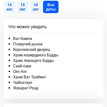
14
15
16
Все
авг
авг
авг
даты
Что можно увидеть
Ват-Кампа
Плавучий рынок
Королевский дворец
Храм изумрудного Будды
Храм лежащего Будды
Скай-парк
Онг-Анг
Храм Ват Траймит
Чайнатаун
Яоварат Роад