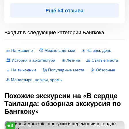
Ещё 54 отзыва
Входит в следующие категории Бангкока
🚗 На машине
🧒 Можно с детьми
☀️ На весь день
🏛 История и архитектура
☀️ Летние
🙏 Святые места
🧘 На выходные
🗽 Популярные места
🔭 Обзорные
⛪️ Монастыри, церкви, храмы
Похожие экскурсии на «В сердце
Таиланда: обзорная экскурсия по
Бангкоку»
3 отзыва