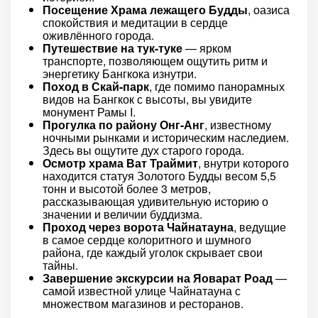
Посещение Храма лежащего Будды
, оазиса
спокойствия и медитации в сердце
оживлённого города.
Путешествие на тук-туке
— ярком
транспорте, позволяющем ощутить ритм и
энергетику Бангкока изнутри.
Поход в Скай-парк
, где помимо панорамных
видов на Бангкок с высоты, вы увидите
монумент Рамы I.
Прогулка по району Онг-Анг
, известному
ночными рынками и историческим наследием.
Здесь вы ощутите дух старого города.
Осмотр храма Ват Траймит
, внутри которого
находится статуя Золотого Будды весом 5,5
тонн и высотой более 3 метров,
рассказывающая удивительную историю о
значении и величии буддизма.
Проход через ворота Чайнатауна
, ведущие
в самое сердце колоритного и шумного
района, где каждый уголок скрывает свои
тайны.
Завершение экскурсии на Яоварат Роад
—
самой известной улице Чайнатауна с
множеством магазинов и ресторанов.