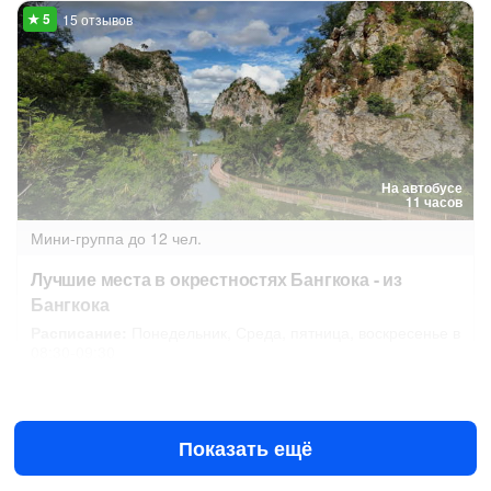
15 отзывов
На автобусе
11 часов
Мини-группа
до 12 чел.
Лучшие места в окрестностях Бангкока - из
Бангкока
Расписание:
Понедельник, Среда, пятница, воскресенье в
08:30-09:30
Завтра в 08:30
12 авг в 08:30
3230 ฿
за человека
Показать ещё