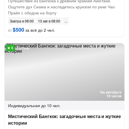
Путешествие из Бангкока к древним храмам Айютайи.
Ощутите дух Сиама и насладитесь круизом по реке Чао
Прайя с обедом на борту
Завтра в 08:00
13 авг в 08:00
$500
за всё до 2 чел.
от
1 отзыв
На автобусе
10 часов
Индивидуальная
до 10 чел.
Мистический Бангкок: загадочные места и жуткие
истории