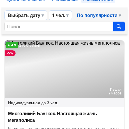
Выбрать дату
1 чел.
По популярности
216 отзывов
-
5%
Пешая
7 часов
Индивидуальная
до 3 чел.
Многоликий Бангкок. Настоящая жизнь
мегаполиса
Взглянуть на город глазами местного жителя и погрузиться