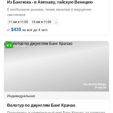
Из Бангкока - в Ампхаву, тайскую Венецию
К необычным рынкам, тихим каналам и мерцанию
светлячков
11 авг в 11:00
13 авг в 11:00
$435
за всё до 4 чел.
от
1 отзыв
На велосипеде
6 часов
Индивидуальная
Велотур по джунглям Банг Крачао
Погрузитесь в удивительный мир Банг Крачао: от плавучих