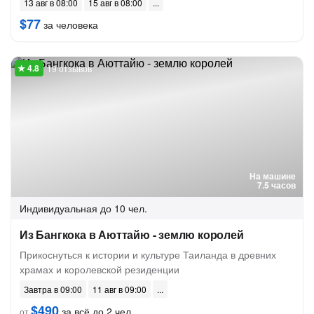
13 авг в 08:00
15 авг в 08:00
$77
за человека
19 отзывов
На машине
7.5 часов
Индивидуальная
до 10 чел.
Из Бангкока в Аюттайю - землю королей
Прикоснуться к истории и культуре Таиланда в древних
храмах и королевской резиденции
Завтра в 09:00
11 авг в 09:00
$490
за всё до 2 чел.
от