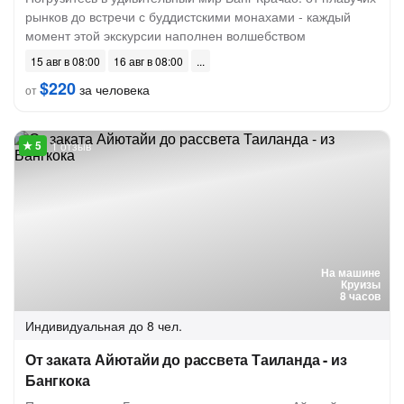
рынков до встречи с буддистскими монахами - каждый
момент этой экскурсии наполнен волшебством
15 авг в 08:00
16 авг в 08:00
$220
за человека
от
1 отзыв
На машине
Круизы
8 часов
Индивидуальная
до 8 чел.
От заката Айютайи до рассвета Таиланда - из
Бангкока