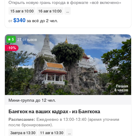
Открыть новую грань города в формате «всё включено»
15 авг в 10:00
16 авг в 10:00
$340
за всё до 2 чел.
от
27 отзывов
-
10%
Пешая
8 часов
Мини-группа
до 12 чел.
Бангкок на ваших кадрах - из Бангкока
Расписание:
Ежедневно в 13:00-13:40 (время уточним
после бронирования).
Завтра в 13:30
11 авг в 13:30