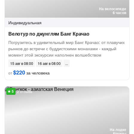
На велосипеде
6 часов
Индивидуальная
Велотур по джунглям Банг Крачао
Погрузитесь в удивительный мир Банг Крачао: от плавучих
рынков до встречи с буддистскими монахами - каждый
момент этой экскурсии наполнен волшебством
15 авг в 08:00
16 авг в 08:00
$220
за человека
от
2 отзыва
На лодке
Круизы