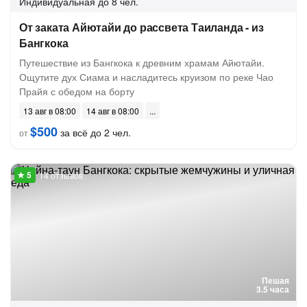
Индивидуальная
до 8 чел.
От заката Айютайи до рассвета Таиланда - из
Бангкока
Путешествие из Бангкока к древним храмам Айютайи.
Ощутите дух Сиама и насладитесь круизом по реке Чао
Прайя с обедом на борту
13 авг в 08:00
14 авг в 08:00
$500
за всё до 2 чел.
от
14 отзывов
Пешая
3.5 часа