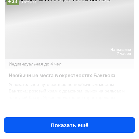
3 отзыва
На машине
7 часов
Индивидуальная
до 4 чел.
Необычные места в окрестностях Бангкока
Увлекательное путешествие по необычным местам
Бангкока: розовый храм с драконом, рынок на рельсах и
плавучий базар. Яркие впечатления гарантированы
17 авг в 08:30
18 авг в 08:30
$450
за всё до 4 чел.
от
Показать ещё