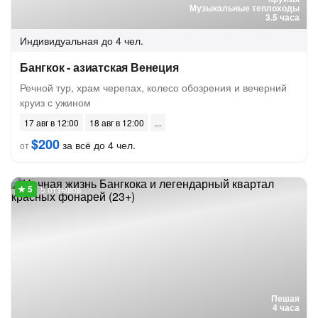
Музыкальные теплоходы
3.5 часа
Индивидуальная
до 4 чел.
Бангкок - азиатская Венеция
Речной тур, храм черепах, колесо обозрения и вечерний
круиз с ужином
17 авг в 12:00
18 авг в 12:00
$200
за всё до 4 чел.
от
5 отзывов
Пешая
4 часа