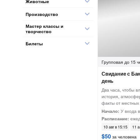
Животные
Производство
Мастер классы и
творчество
Билеты
Групповая
до 15 ч
Свидание с Ба
день
Два часа, чтобы в
история, атмосфе
факты от местных
Начало:
У входа в 
Расписание:
ежед
10 авг в 15:15
11 а
$50
за человека