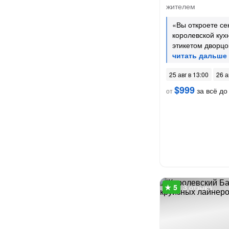
жителем
«Вы откроете се
королевской кух
этикетом дворц
25 авг в 13:00
26 а
$999
за всё до 
от
3 отзыва