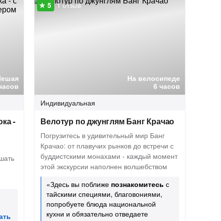
1 отзыв
Пешая
На велосипеде
часов
6 часов
Индивидуальная
ка -
Велотур по джунглям Банг Крачао
Погрузитесь в удивительный мир Банг
Крачао: от плавучих рынков до встречи с
буддистскими монахами - каждый момент
шать
этой экскурсии наполнен волшебством
«Здесь вы поближе
познакомитесь
с
тайскими специями, благовониями,
попробуете блюда национальной
кухни и обязательно отведаете