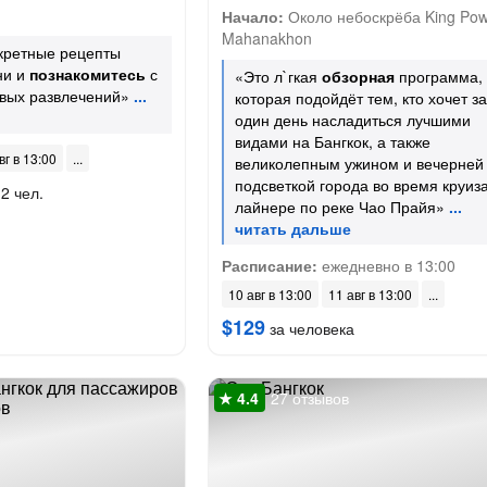
Начало:
Около небоскрёба King Pow
Mahanakhon
кретные рецепты
ни и
познакомитесь
с
«Это л`гкая
обзорная
программа,
овых развлечений»
которая подойдёт тем, кто хочет за
один день насладиться лучшими
видами на Бангкок, а также
вг в 13:00
великолепным ужином и вечерней
подсветкой города во время круиз
2 чел.
лайнере по реке Чао Прайя»
Расписание:
ежедневно в 13:00
10 авг в 13:00
11 авг в 13:00
$129
за человека
27 отзывов