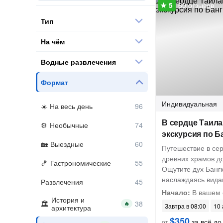
60 отзывов
Тип
На чём
Водные развлечения
Формат
Индивидуальная
На весь день
В сердце Таила
Необычные
экскурсия по Б
Выездные
Путешествие в сер
древних храмов д
Гастрономические
Ощутите дух Бангк
наслаждаясь вида
Развлечения
Начало:
В вашем 
История и
🔥
Завтра в 08:00
10 
архитектура
$350
за всё до
от