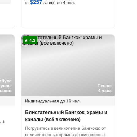
$257
за всё до 4 чел.
от
7 отзывов
обусе
руизы
Пешая
часов
4 часа
Индивидуальная
до 10 чел.
Блистательный Бангкок: храмы и
каналы (всё включено)
 в
Погрузитесь в великолепие Бангкока: от
величественных храмов до живописных