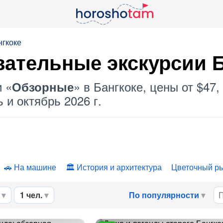
нгкоке
вательные экскурсии Б
и «
» в Бангкоке, цены от $47
Обзорные
 и октябрь 2026 г.
На машине
История и архитектура
Цветочный р
1 чел.
По популярности