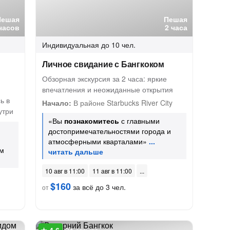
Пешая
Пешая
часов
2 часа
Индивидуальная
до 10 чел.
Личное свидание с Бангкоком
Обзорная экскурсия за 2 часа: яркие
впечатления и неожиданные открытия
ь в
Начало:
В районе Starbucks River City
утри
«Вы
познакомитесь
с главными
достопримечательностями города и
атмосферными кварталами»
ым
10 авг в 11:00
11 авг в 11:00
$160
за всё до 3 чел.
от