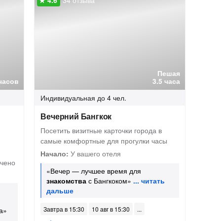
34 отзыва
Пешая
часов
3.5 часа
Индивидуальная
до 4 чел.
Вечерний Бангкок
Посетить визитные карточки города в
самые комфортные для прогулки часы
Начало:
У вашего отеля
ючено
«Вечер — лучшее время для
знакомства
с Бангкоком»
Завтра в 15:30
10 авг в 15:30
а»