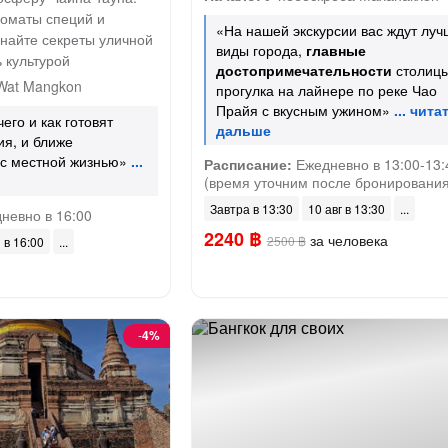
оматы специй и
«На нашей экскурсии вас ждут луч
знайте секреты уличной
виды города,
главные
 культурой
достопримечательности
столицы
Wat Mangkon
прогулка на лайнере по реке Чао
Прайя с вкусным ужином»
чего и как готовят
я, и ближе
с местной жизнью»
Расписание:
Ежедневно в 13:00-13:
(время уточним после бронирования
Завтра в 13:30
10 авг в 13:30
невно в 16:00
2240 ฿
за человека
2500 ฿
 в 16:00
-
4%