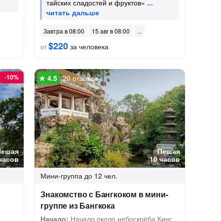
тайских сладостей и фруктов»
Завтра в 08:00
15 авг в 08:00
$220
за человека
от
-
10%
20 отзывов
Пешая
Пешая
часов
10 часов
Мини-группа
до 12 чел.
Знакомство с Бангкоком в мини-
группе из Бангкока
Начало:
Начало около небоскрёба Кинг