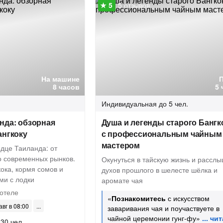
5 отзывов
На машине
8 часов
5 
Индивидуальная
до 5 чел.
нда: обзорная
Душа и легенды старого Бангко
ангкоку
с профессиональным чайным
мастером
дце Таиланда: от
о современных рынков.
Окунуться в тайскую жизнь и расслы
ока, кормя сомов и
духов прошлого в шелесте шёлка и
ми с лодки
аромате чая
отеле
«
Познакомитесь
с искусством
авг в 08:00
заваривания чая и поучаствуете в
чайной церемонии гунг-фу»
 30 чел.