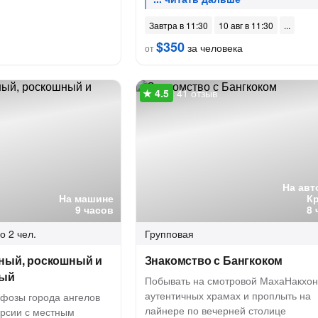
Завтра в 11:30
10 авг в 11:30
$350
за человека
от
41 отзыв
На авт
На машине
К
9 часов
8 
о 2 чел.
Групповая
тный, роскошный и
Знакомство с Бангкоком
ный
Побывать на смотровой МахаНакхон,
аутентичных храмах и проплыть на
фозы города ангелов
лайнере по вечерней столице
урсии с местным