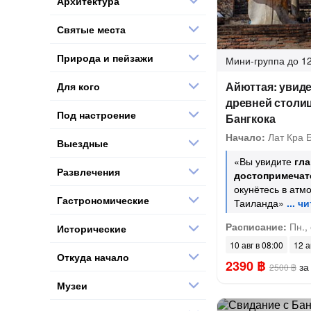
Архитектура
Святые места
Природа и пейзажи
Мини-группа
до 12
Айюттая: увиде
Для кого
древней столиц
Под настроение
Бангкока
Начало:
Лат Кра 
Выездные
«Вы увидите
гл
Развлечения
достопримечат
окунётесь в атм
Гастрономические
Таиланда»
Расписание:
Пн., 
Исторические
10 авг в 08:00
12 а
Откуда начало
2390 ฿
за
2500 ฿
Музеи