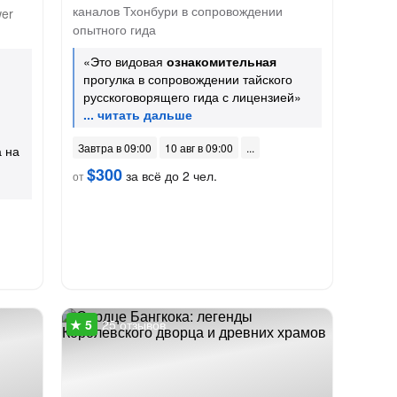
каналов Тхонбури в сопровождении
er
опытного гида
«Это видовая
ознакомительная
прогулка в сопровождении тайского
русскоговорящего гида с лицензией»
Завтра в 09:00
10 авг в 09:00
а на
$300
за всё до 2 чел.
от
25 отзывов