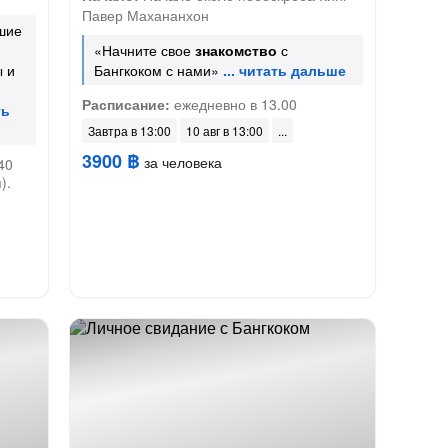
Павер Махананхон
шие
«Начните свое
знакомство
с
 и
Бангкоком с нами»
Расписание:
ежедневно в 13.00
Завтра в 13:00
10 авг в 13:00
3900 ฿
за человека
40
).