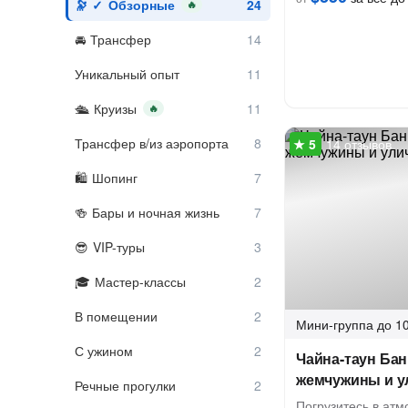
Обзорные
🔥
Трансфер
Уникальный опыт
Круизы
🔥
Трансфер в/из аэропорта
14 отзывов
Шопинг
Бары и ночная жизнь
VIP-туры
Мастер-классы
В помещении
Мини-группа
до 10
С ужином
Чайна-таун Бан
жемчужины и у
Речные прогулки
Погрузитесь в атм