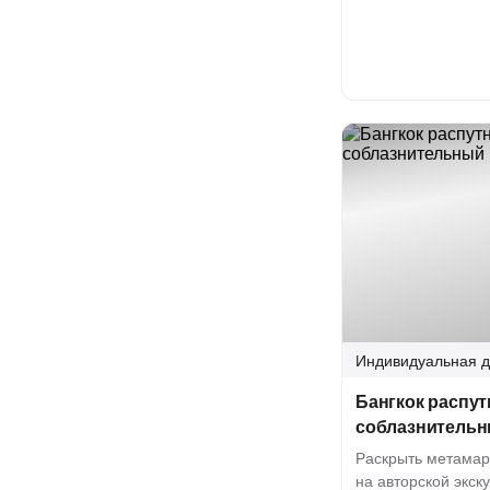
Индивидуальная
д
Бангкок распу
соблазнитель
Раскрыть метамар
на авторской экск