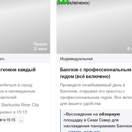
9 отзывов
Пешая
2 часа
8 
ел.
Индивидуальная
нгкоком каждый
Бангкок с профессиональным
гидом (всё включено)
любиться в город:
Проведите незабываемый день в
ра и неожиданные
Бангкоке, открывая его красоты с
 жителей
профессиональным гидом. Все вкл
для вашего удобства
Starbucks River City
невно в 15:15
«Восхождение на
обзорную
площадку в Сиам Сквер для
вг в 15:15
наслаждения панорамами Бангкок