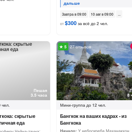
Завтра в 09:00
10 авг в 09:00
$300
за всё до 2 чел.
от
27 отзывов
Пешая
3.5 часа
8 
 чел.
Мини-группа
до 12 чел.
гкока: скрытые
Бангкок на ваших кадрах - из
личная еда
Бангкока
Начало:
У небоскреба Маханакхон
осферу Чайна-тауна: