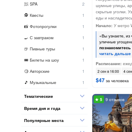
SPA
шумные улицы, ар
скрытые уголки. У
Квесты
еды и насладитесь
Начало:
У метро 
Фотопрогулки
«Вы узнаете, из 
С завтраком
уличные угощени
познакомитесь
Пивные туры
Билеты на шоу
Расписание:
ежед
Авторские
2 сен в 16:00
4 сен
$47
за человека
Музыкальные
Тематические
9 отзывов
Время дня и года
Популярные места