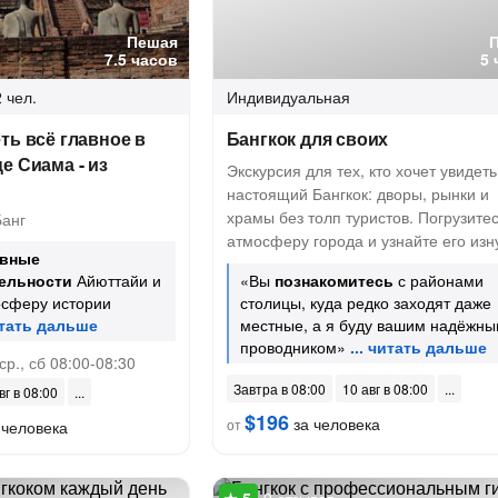
Пешая
7.5 часов
5 
 чел.
Индивидуальная
ть всё главное в
Бангкок для своих
е Сиама - из
Экскурсия для тех, кто хочет увидеть
настоящий Бангкок: дворы, рынки и
храмы без толп туристов. Погрузитес
Банг
атмосферу города и узнайте его изн
авные
ельности
Айюттайи и
«Вы
познакомитесь
с районами
осферу истории
столицы, куда редко заходят даже
местные, а я буду вашим надёжн
проводником»
ср., сб 08:00-08:30
Завтра в 08:00
10 авг в 08:00
вг в 08:00
$196
за человека
от
 человека