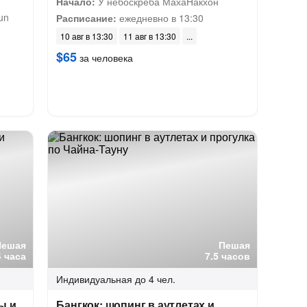
Начало:
У небоскреба МахаНакхон
un
Расписание:
ежедневно в 13:30
10 авг в 13:30
11 авг в 13:30
$65
за человека
Пешая
Пешая
4 часа
7.5 часов
Индивидуальная
до 4 чел.
ы и
Бангкок: шопинг в аутлетах и