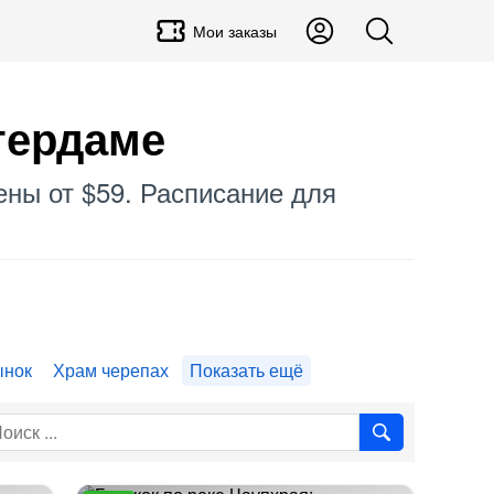
Мои заказы
тердаме
цены от $59. Расписание для
ынок
Храм черепах
Показать ещё