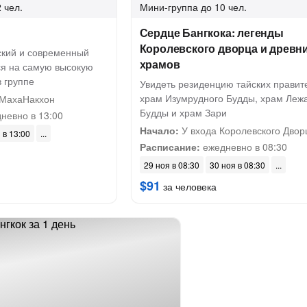
 чел.
Мини-группа
до 10 чел.
Сердце Бангкока: легенды
Королевского дворца и древн
ский и современный
храмов
ся на самую высокую
 группе
Увидеть резиденцию тайских правит
храм Изумрудного Будды, храм Леж
МахаНакхон
Будды и храм Зари
невно в 13:00
Начало:
У входа Королевского Двор
 в 13:00
Расписание:
ежедневно в 08:30
29 ноя в 08:30
30 ноя в 08:30
$91
за человека