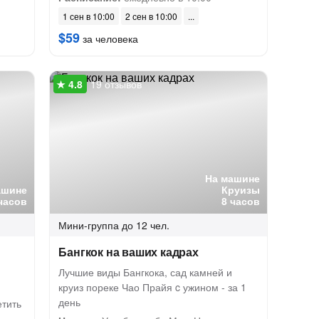
1 сен в 10:00
2 сен в 10:00
$59
за человека
19 отзывов
На машине
ашине
Круизы
часов
8 часов
Мини-группа
до 12 чел.
Бангкок на ваших кадрах
Лучшие виды Бангкока, сад камней и
круиз пореке Чао Прайя c ужином - за 1
день
етить