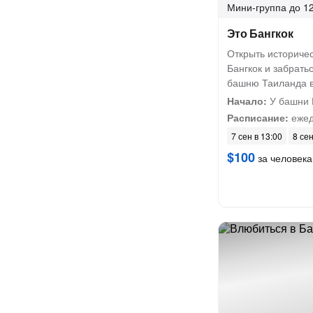
Мини-группа
до 12
Это Бангкок
Открыть историче
Бангкок и забрать
башню Таиланда в
Начало:
У башни 
Расписание:
ежед
7 сен в 13:00
8 сен
$100
за человека