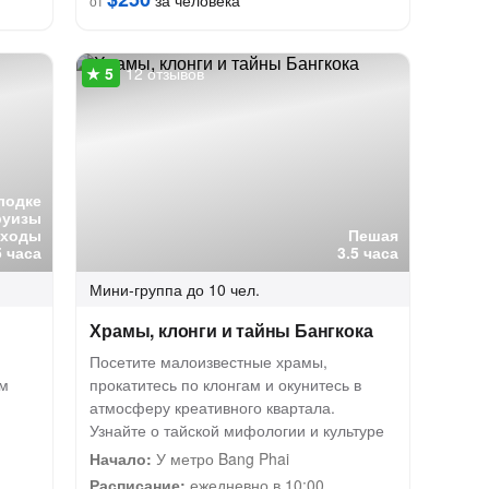
за человека
от
12 отзывов
лодке
руизы
оходы
Пешая
5 часа
3.5 часа
Мини-группа
до 10 чел.
Храмы, клонги и тайны Бангкока
Посетите малоизвестные храмы,
ом
прокатитесь по клонгам и окунитесь в
атмосферу креативного квартала.
Узнайте о тайской мифологии и культуре
Начало:
У метро Bang Phai
Расписание:
ежедневно в 10:00