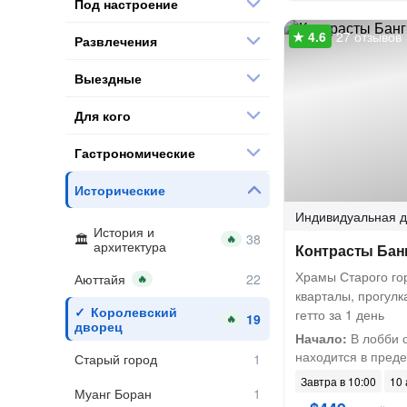
Под настроение
27 отзывов
Развлечения
Выездные
Для кого
Гастрономические
Исторические
Индивидуальная
д
История и
🔥
архитектура
Контрасты Банг
Храмы Старого го
Аюттайя
🔥
кварталы, прогулк
Королевский
гетто за 1 день
🔥
дворец
Начало:
В лобби о
находится в предел
Старый город
Завтра в 10:00
10 
Муанг Боран