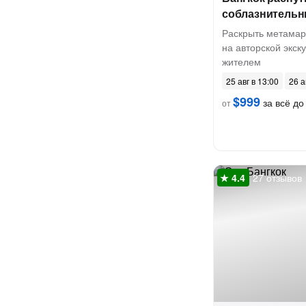
соблазнитель
Раскрыть метамар
на авторской экск
жителем
25 авг в 13:00
26 а
$999
за всё до 
от
27 отзывов