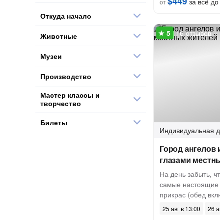
$449
за всё до 
от
Откуда начало
16 отзывов
Животные
Музеи
Производство
Мастер классы и
творчество
Билеты
Индивидуальная
д
Город ангелов 
глазами местн
На день забыть, чт
самые настоящие 
прикрас (обед вкл
25 авг в 13:00
26 а