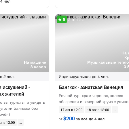
4 чел.
2 отзыва
На 
К
На машине
Музыкальные тепл
8 часов
3.
о 2 чел.
Индивидуальная
до 4 чел.
и искушений -
Бангкок - азиатская Венеция
ых жителей
Речной тур, храм черепах, колесо
обозрения и вечерний круиз с ужин
о вы туристы, и увидеть
уголки Бангкока без
17 авг в 12:00
18 авг в 12:00
ючён)
$200
за всё до 4 чел.
от
вг в 13:00