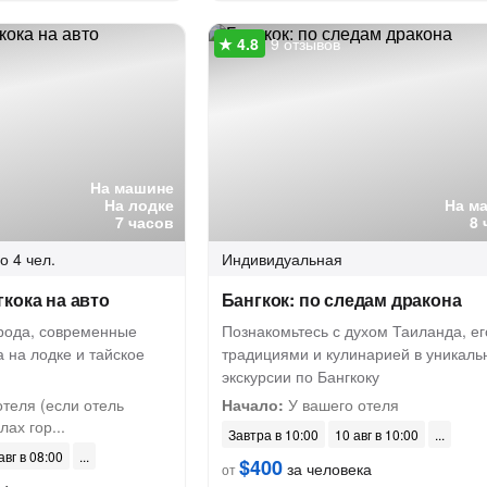
9 отзывов
На машине
На лодке
На м
7 часов
8 
о 4 чел.
Индивидуальная
кока на авто
Бангкок: по следам дракона
рода, современные
Познакомьтесь с духом Таиланда, ег
а на лодке и тайское
традициями и кулинарией в уникаль
экскурсии по Бангкоку
теля (если отель
Начало:
У вашего отеля
ах гор...
Завтра в 10:00
10 авг в 10:00
авг в 08:00
$400
за человека
от