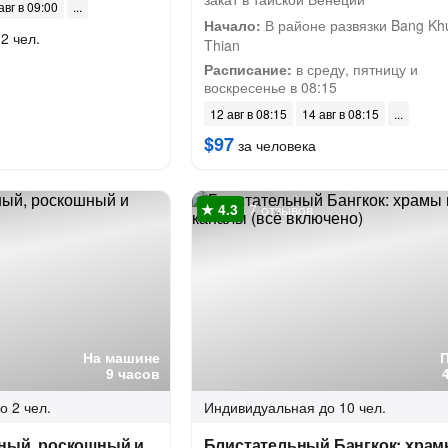
авг в 09:00
Начало:
В районе развязки Bang Kh
2 чел.
Thian
Расписание:
в среду, пятницу и
воскресенье в 08:15
12 авг в 08:15
14 авг в 08:15
$97
за человека
7 отзывов
На машине
9 часов
о 2 чел.
Индивидуальная
до 10 чел.
тный, роскошный и
Блистательный Бангкок: храм