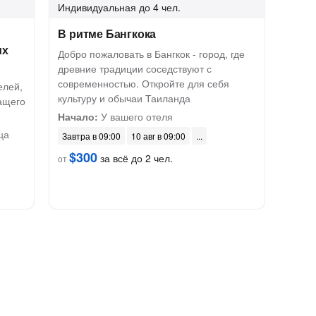
Индивидуальная
до 4 чел.
В ритме Бангкока
их
Добро пожаловать в Бангкок - город, где
древние традиции соседствуют с
современностью. Откройте для себя
елей,
культуру и обычаи Таиланда
ащего
Начало:
У вашего отеля
ца
Завтра в 09:00
10 авг в 09:00
$300
за всё до 2 чел.
от