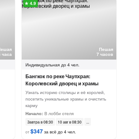
48 отзывов
Пешая
Пешая
4 часа
7 часов
Индивидуальная
до 4 чел.
Бангкок по реке Чаупхрая:
Королевский дворец и храмы
Узнать историю столицы и её королей,
посетить уникальные храмы и очистить
карму
Начало:
В лобби отеля
Завтра в 08:30
10 авг в 08:30
$347
за всё до 4 чел.
от