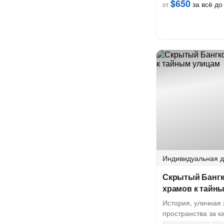
$650
за всё до 
от
Индивидуальная
д
Скрытый Бангк
храмов к тайн
История, уличная 
пространства за 