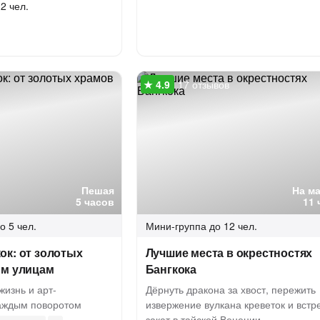
2 чел.
17 отзывов
Пешая
На м
5 часов
11 
о 5 чел.
Мини-группа
до 12 чел.
ок: от золотых
Лучшие места в окрестностях
ым улицам
Бангкока
жизнь и арт-
Дёрнуть дракона за хвост, пережить
каждым поворотом
извержение вулкана креветок и встр
закат в тайской Венеции