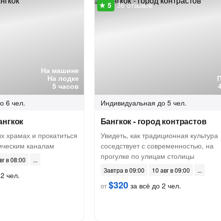
36 отзывов
На машине
На лодке
5 часов
о 6 чел.
Индивидуальная
до 5 чел.
ангкок
Бангкок - город контрастов
х храмах и прокатиться
Увидеть, как традиционная культура
рическим каналам
соседствует с современностью, на
прогулке по улицам столицы
вг в 08:00
Завтра в 09:00
10 авг в 09:00
2 чел.
$320
за всё до 2 чел.
от