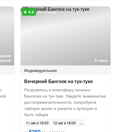
24 отзыва
ашине
часов
4 часа
Индивидуальная
Вечерний Бангкок на тук-туке
о
Погрузитесь в атмосферу ночного
ной
Бангкока на тук-туке. Увидите знаменитые
достопримечательности, попробуете
тайскую кухню и узнаете о культуре и
быте тайцев
11 авг в 18:00
12 авг в 18:00
$250