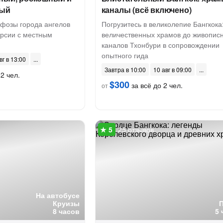
ный
каналы (всё включено)
фозы города ангелов
Погрузитесь в великолепие Бангкока:
урсии с местным
величественных храмов до живопис
каналов Тхонбури в сопровождении
опытного гида
вг в 13:00
Завтра в 10:00
10 авг в 09:00
2 чел.
$300
за всё до 2 чел.
от
25 отзывов
На автобусе
Круизы
8 часов
5 