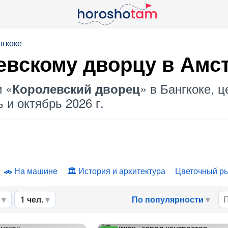
нгкоке
евскому дворцу
в Амс
и «
» в Бангкоке, 
Королевский дворец
 и октябрь 2026 г.
На машине
История и архитектура
Цветочный р
1 чел.
По популярности