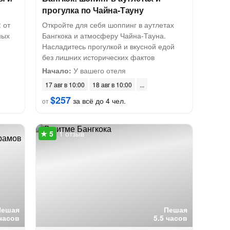
прогулка по Чайна-Тауну
 от
Откройте для себя шоппинг в аутлетах
ных
Бангкока и атмосферу Чайна-Тауна.
Насладитесь прогулкой и вкусной едой
без лишних исторических фактов
Начало:
У вашего отеля
17 авг в 10:00
18 авг в 10:00
$257
за всё до 4 чел.
от
1 отзыв
Пешая
Пешая
часов
5.5 часов