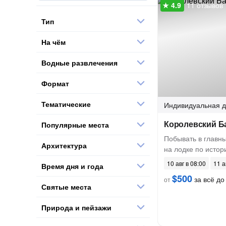
11 отзывов
Тип
На чём
Водные развлечения
Формат
Тематические
Индивидуальная
д
Королевский Б
Популярные места
Побывать в главны
Архитектура
на лодке по исто
10 авг в 08:00
11 а
Время дня и года
$500
за всё до 
от
Святые места
Природа и пейзажи