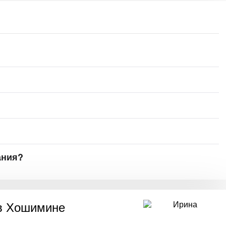
ания?
в Хошимине