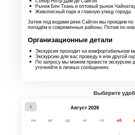
Собор Нотр-Дам де Сайгон
Рынок Бен Тхань и оптовый рынок Чайната
Живописный парк и главную улицу города
Затем под водами реки Сайгон мы проедем по
попадём в современные районы. Потом по ново
Организационные детали
Экскурсия проходит на комфортабельном ми
Экскурсию для вас проведу я или другой ги
По запросу мы можем провести экскурсию д
уточняйте в личных сообщениях.
Выберите удоб
Август 2026
пн
вт
ср
чт
пт
сб
1