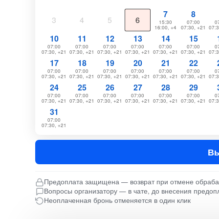
7
8
3
4
5
6
15:30
07:00
0
16:00, +4
07:30, +21
07:3
10
11
12
13
14
15
07:00
07:00
07:00
07:00
07:00
07:00
0
07:30, +21
07:30, +21
07:30, +21
07:30, +21
07:30, +21
07:30, +21
07:3
17
18
19
20
21
22
07:00
07:00
07:00
07:00
07:00
07:00
0
07:30, +21
07:30, +21
07:30, +21
07:30, +21
07:30, +21
07:30, +21
07:3
24
25
26
27
28
29
07:00
07:00
07:00
07:00
07:00
07:00
0
07:30, +21
07:30, +21
07:30, +21
07:30, +21
07:30, +21
07:30, +21
07:3
31
07:00
07:30, +21
Вы
Предоплата защищена — возврат при отмене обраб
Вопросы организатору — в чате, до внесения предоп
Неоплаченная бронь отменяется в один клик