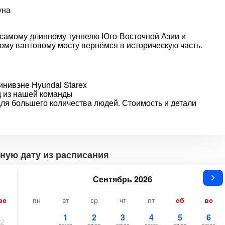
уна
 самому длинному туннелю Юго-Восточной Азии и
му вантовому мосту вернёмся в историческую часть.
нивэне Hyundai Starex
д из нашей команды
ля большего количества людей. Стоимость и детали
ную дату из расписания
Сентябрь 2026
вс
пн
вт
ср
чт
пт
сб
вс
1
2
3
4
5
6
2