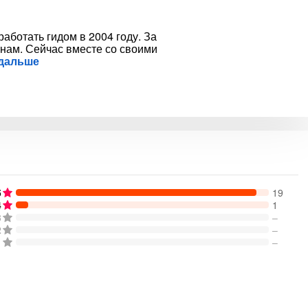
аботать гидом в 2004 году. За
нам. Сейчас вместе со своими
 дальше
5
19
4
1
3
–
2
–
1
–