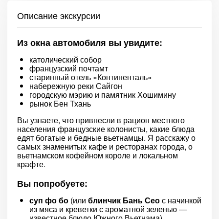
Описание экскурсии
Из окна автомобиля вы увидите:
католический собор
французский почтамт
старинный отель «Континенталь»
набережную реки Сайгон
городскую мэрию и памятник Хошимину
рынок Бен Тхань
Вы узнаете, что привнесли в рацион местного
населения французские колонисты, какие блюда
едят богатые и бедные вьетнамцы. Я расскажу о
самых знаменитых кафе и ресторанах города, о
вьетнамском кофейном короле и локальном
крафте.
Вы попробуете:
суп фо бо
(или
блинчик Бань Сео
с начинкой
из мяса и креветки с ароматной зеленью —
известное блюдо Южного Вьетнама)