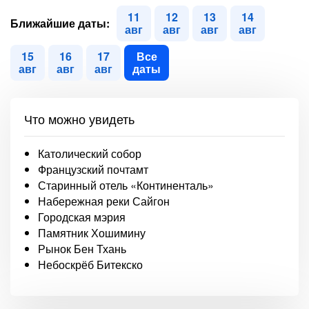
11
12
13
14
Ближайшие даты:
авг
авг
авг
авг
15
16
17
Все
авг
авг
авг
даты
Что можно увидеть
Католический собор
Французский почтамт
Старинный отель «Континенталь»
Набережная реки Сайгон
Городская мэрия
Памятник Хошимину
Рынок Бен Тхань
Небоскрёб Битекско