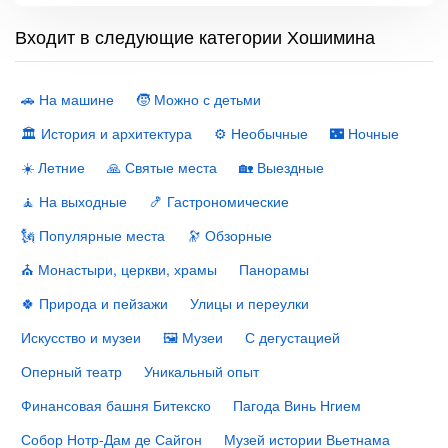
Входит в следующие категории Хошимина
🚗 На машине
🧒 Можно с детьми
🏛 История и архитектура
⚙️ Необычные
🌃 Ночные
☀️ Летние
🙏 Святые места
🏡 Выездные
🧘 На выходные
🍤 Гастрономические
🗽 Популярные места
🔭 Обзорные
⛪️ Монастыри, церкви, храмы
Панорамы
🍀 Природа и пейзажи
Улицы и переулки
Искусство и музеи
🖼 Музеи
С дегустацией
Оперный театр
Уникальный опыт
Финансовая башня Битекско
Пагода Винь Нгием
Собор Нотр-Дам де Сайгон
Музей истории Вьетнама