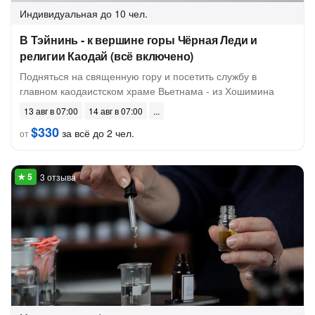
Индивидуальная
до 10 чел.
В Тэйнинь - к вершине горы Чёрная Леди и
религии Каодай (всё включено)
Подняться на священную гору и посетить службу в
главном каодаистском храме Вьетнама - из Хошимина
13 авг в 07:00
14 авг в 07:00
$330
за всё до 2 чел.
от
3 отзыва