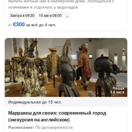
Выпить мятный чай в берберском доме, пообщаться с
хозяевами и отдохнуть у водопадов
Завтра в 09:30
10 авг в 09:00
€300
за всё до 4 чел.
от
Пешая
3.5 часа
Индивидуальная
до 15 чел.
Марракеш для своих: современный город
(экскурсия на английском)
Расписание:
По договоренности