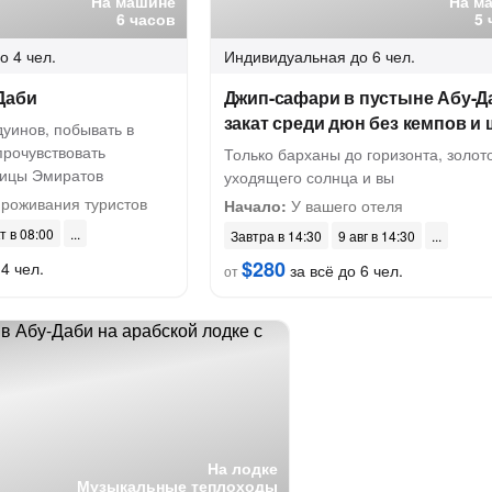
На машине
На м
6 часов
5 
о 4 чел.
Индивидуальная
до 6 чел.
Даби
Джип-сафари в пустыне Абу-Д
закат среди дюн без кемпов и
дуинов, побывать в
прочувствовать
Только барханы до горизонта, золот
лицы Эмиратов
уходящего солнца и вы
проживания туристов
Начало:
У вашего отеля
т в 08:00
Завтра в 14:30
9 авг в 14:30
$280
4 чел.
за всё до 6 чел.
от
На лодке
Музыкальные теплоходы