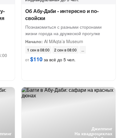
у-
Об Абу-Даби - интересно и по-
ия
свойски
Познакомиться с разными сторонами
жизни города на дружеской прогулке
Начало:
Al MAqta’a Museum
1 сен в 08:00
2 сен в 08:00
4:00
$110
за всё до 5 чел.
от
Джиппинг
ппинг
На квадроциклах