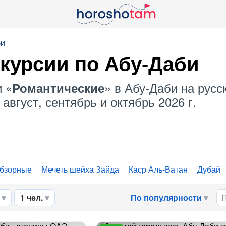
би
курсии по Абу-Даби
и «
» в Абу-Даби на русс
Романтические
август, сентябрь и октябрь 2026 г.
бзорные
Мечеть шейха Зайда
Каср Аль-Ватан
Дубай
1 чел.
По популярности