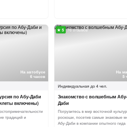
76 отзывов
На автобусе
На м
6 часов
5 
Индивидуальная
до 4 чел.
урсия по Абу-Даби
Знакомство с волшебным Абу
билеты включены)
Даби
достопримечательности
Погрузитесь в мир восточной культу
ие традиций и
роскоши, посетив самые знаковые м
Абу-Даби в компании опытного гида