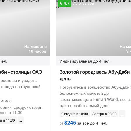
75 отзывов
На машине
На м
10 часов
9 
чел.
Индивидуальная
до 4 чел.
аби - столицы ОАЭ
Золотой город: весь Абу-Даби 
день
 роскоши и увидеть
 города на групповой
Погрузитесь в волшебство Абу-Даби:
белоснежных мечетей до
захватывающего Ferrari World, все з
 отеля
один незабываемый день
орник, среду, четверг,
енье в 11:30
Сегодня в 10:00
Завтра в 08:00
вг в 11:30
$245
за всё до 4 чел.
от