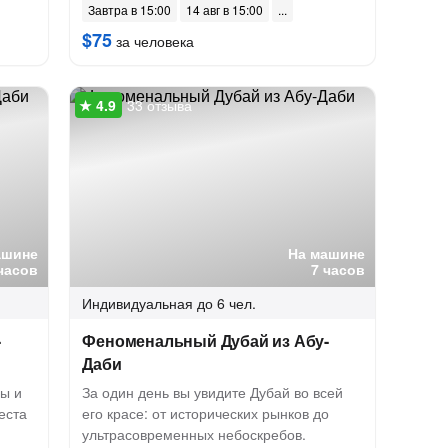
Завтра в 15:00
14 авг в 15:00
$75
за человека
33 отзыва
ашине
На машине
часов
7 часов
Индивидуальная
до 6 чел.
-
Феноменальный Дубай из Абу-
Даби
ры и
За один день вы увидите Дубай во всей
еста
его красе: от исторических рынков до
ультрасовременных небоскребов.