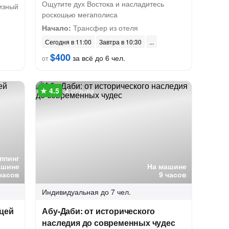
Ощутите дух Востока и насладитесь
изный
роскошью мегаполиса
Начало:
Трансфер из отеля
Сегодня в 11:00
Завтра в 10:30
$400
за всё до 6 чел.
от
4 отзыва
ппинг
ашине
На машине
часов
9 часов
Индивидуальная
до 7 чел.
цей
Абу-Даби: от исторического
наследия до современных чудес