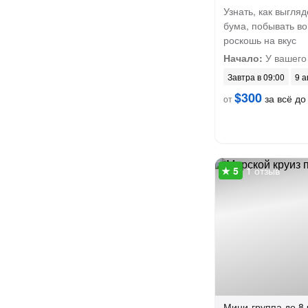
Узнать, как выгля
бума, побывать во
роскошь на вкус
Начало:
У вашего
Завтра в 09:00
9 а
$300
за всё до 
от
1 отзыв
Мини-группа
до 8 