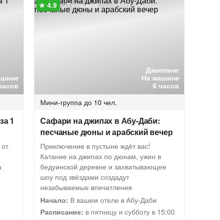
37 отзывов
Джиппинг
ашине
На машине
часов
6 часов
Мини-группа
до 10 чел.
за 1
Сафари на джипах в Абу-Даби:
песчаные дюны и арабский вечер
 от
Приключение в пустыне ждёт вас!
Катание на джипах по дюнам, ужин в
а
бедуинской деревне и захватывающее
шоу под звёздами создадут
незабываемые впечатления
Начало:
В вашем отеле в Абу-Даби
Расписание:
в пятницу и субботу в 15:00