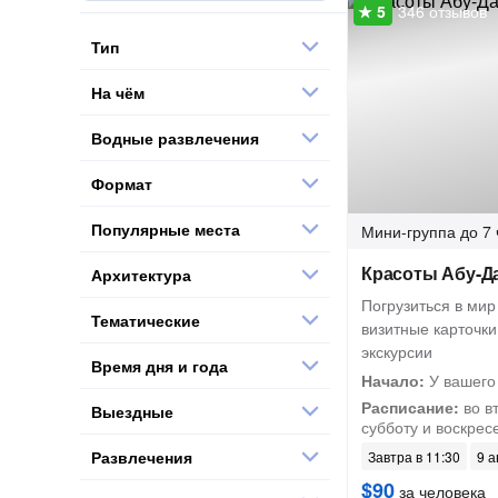
346 отзывов
Тип
На чём
Водные развлечения
Формат
Популярные места
Мини-группа
до 7 
Красоты Абу-Д
Архитектура
Погрузиться в мир
Тематические
визитные карточки
экскурсии
Время дня и года
Начало:
У вашего
Расписание:
во вт
Выездные
субботу и воскрес
Развлечения
Завтра в 11:30
9 а
$90
за человека