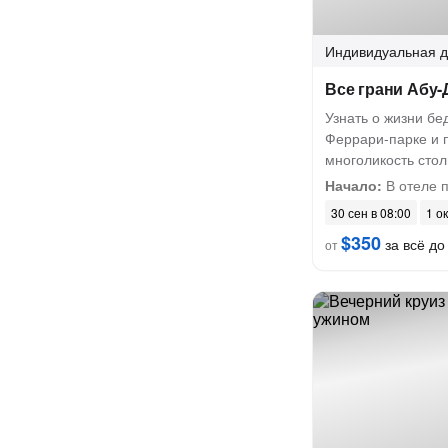
Индивидуальная
д
Все грани Абу-
Узнать о жизни бе
Феррари-парке и 
многоликость сто
Начало:
В отеле 
30 сен в 08:00
1 ок
$350
за всё до 
от