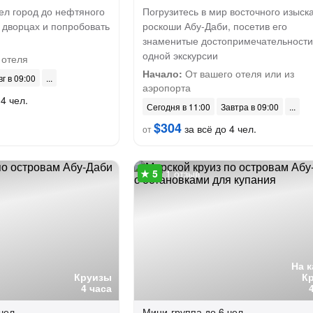
дел город до нефтяного
Погрузитесь в мир восточного изыска
 дворцах и попробовать
роскоши Абу-Даби, посетив его
знаменитые достопримечательности
одной экскурсии
 отеля
Начало:
От вашего отеля или из
вг в 09:00
аэропорта
4 чел.
Сегодня в 11:00
Завтра в 09:00
$304
за всё до 4 чел.
от
1 отзыв
На 
Круизы
К
4 часа
чел.
Мини-группа
до 6 чел.