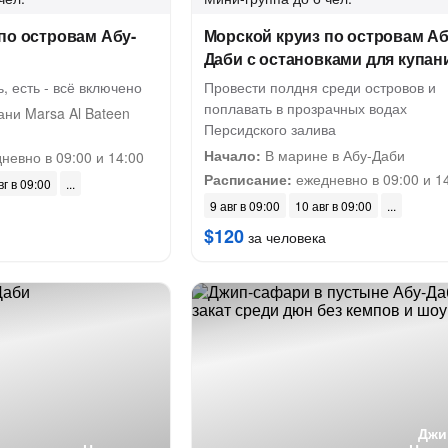
по островам Абу-
Морской круиз по островам Аб
Даби с остановками для купан
, есть - всё включено
Провести полдня среди островов и
поплавать в прозрачных водах
ни Marsa Al Bateen
Персидского залива
Начало:
В марине в Абу-Даби
невно в 09:00 и 14:00
Расписание:
ежедневно в 09:00 и 1
вг в 09:00
9 авг в 09:00
10 авг в 09:00
$120
за человека
Джи