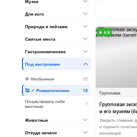
Музеи
Для кого
Природа и пейзажи
22 отзыва
Святые места
Гастрономические
Под настроение
Необычные
Романтические
Групповая
Почувствовать себя
Групповая экск
местным
и его музеям (
Животные
Увидеть главные 
и оценить сочетан
Откуда начало
инноваций