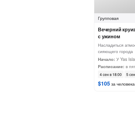
Групповая
Вечерний круиз
с ужином
Насладиться атмо
сияющего города
Начало:
У Yas Isl
Расписание:
в пят
4 сен в 18:00
5 сен
$105
за человека