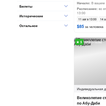
Начало:
В вашем 
Билеты
Расписание:
во вт
13:00
Исторические
11 авг в 13:00
14 а
Остальное
$85
за человека
162 отзыва
Индивидуальная
д
Великолепие с
по Абу-Даби