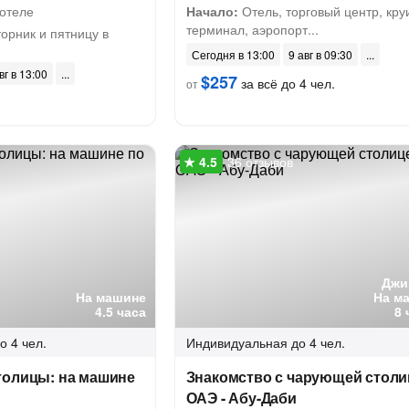
отеле
Начало:
Отель, торговый центр, кру
терминал, аэропорт...
орник и пятницу в
Сегодня в 13:00
9 авг в 09:30
вг в 13:00
$257
за всё до 4 чел.
от
36 отзывов
Джи
На машине
На м
4.5 часа
8 
о 4 чел.
Индивидуальная
до 4 чел.
толицы: на машине
Знакомство с чарующей столи
ОАЭ - Абу-Даби