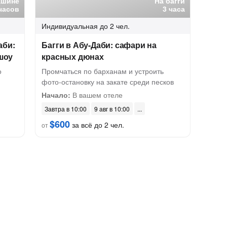
ашине
На багги
часов
3 часа
Индивидуальная
до 2 чел.
аби:
Багги в Абу-Даби: сафари на
 шоу
красных дюнах
о
Промчаться по барханам и устроить
фото-остановку на закате среди песков
Начало:
В вашем отеле
Завтра в 10:00
9 авг в 10:00
$600
за всё до 2 чел.
от