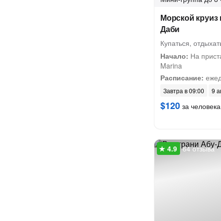
Морской круиз 
Даби
Купаться, отдыхать
Начало:
На приста
Marina
Расписание:
ежед
Завтра в 09:00
9 а
$120
за человека
64 отзыва