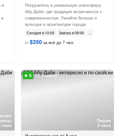
 и
Погрузитесь в уникальную атмосферу
Абу-Даби, где традиции встречаются с
 в
современностью. Узнайте больше о
культуре и архитектуре города
Сегодня в 10:00
Завтра в 09:00
$350
за всё до 7 чел.
от
10 отзывов
катере
руизы
Пешая
4 часа
3 часа
Индивидуальная
до 5 чел.