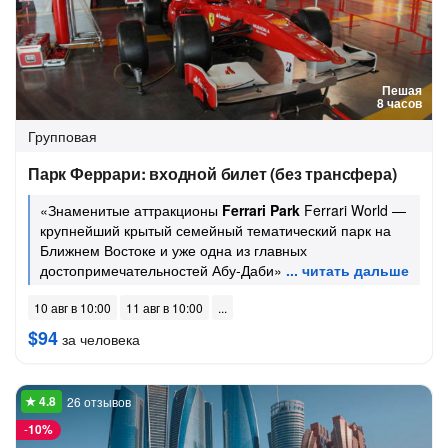
Пешая
8 часов
Групповая
Парк Феррари: входной билет (без трансфера)
«Знаменитые аттракционы
Ferrari Park
Ferrari World —
крупнейший крытый семейный тематический парк на
Ближнем Востоке и уже одна из главных
достопримечательностей Абу-Даби»
10 авг в 10:00
11 авг в 10:00
$94
за человека
26 отзывов
-
10%